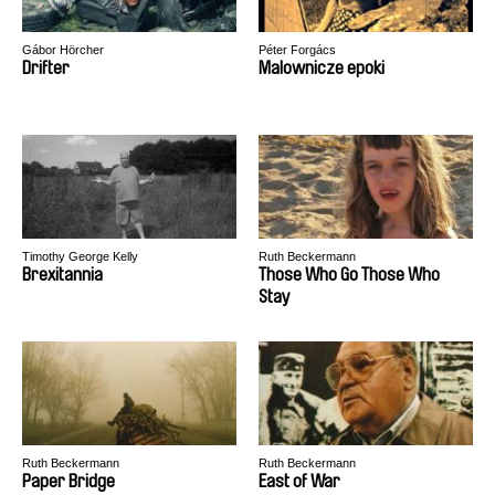
Gábor Hörcher
Péter Forgács
Drifter
Malownicze epoki
Timothy George Kelly
Ruth Beckermann
Brexitannia
Those Who Go Those Who
Stay
Ruth Beckermann
Ruth Beckermann
Paper Bridge
East of War