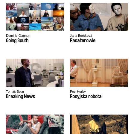
Dominic Gagnon
Jana Boršková
Going South
Pasażerowie
Tomáš Bojar
Petr Horký
Breaking News
Rosyjska robota