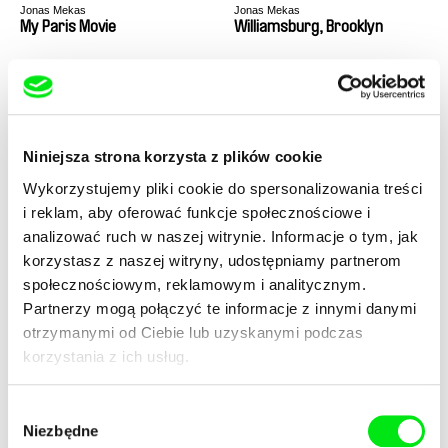
Jonas Mekas
Jonas Mekas
My Paris Movie
Williamsburg, Brooklyn
Niniejsza strona korzysta z plików cookie
Wykorzystujemy pliki cookie do spersonalizowania treści
Jonas Mekas
Jonas Mekas
i reklam, aby oferować funkcje społecznościowe i
This Side of Paradise
Zefiro Torna
analizować ruch w naszej witrynie. Informacje o tym, jak
korzystasz z naszej witryny, udostępniamy partnerom
społecznościowym, reklamowym i analitycznym.
Partnerzy mogą połączyć te informacje z innymi danymi
otrzymanymi od Ciebie lub uzyskanymi podczas
korzystania z ich usług.
Jonas Mekas
Jonas Mekas
He Stands in a Desert
Reminiscences of a Journey
Wybór
Counting the Seconds of his
to Lithuania
Niezbędne
zgody
Life