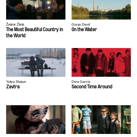
Želimir Žilnik
Goran Dević
The Most Beautiful Country in
On the Water
the World
Yuliya Shatun
Dora García
Zavtra
Second Time Around