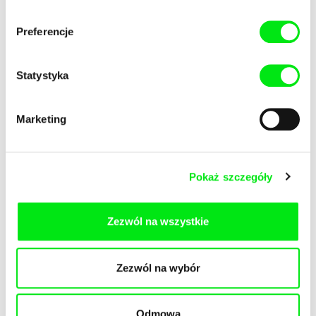
Preferencje
Statystyka
Jonas Mekas
Miloslav Šmídmajer
Cassis
Miloš Forman: Co cię nie zabije
Marketing
Pokaż szczegóły
Anna Kryvenko
Boan Wang
Zezwól na wszystkie
My Unknown Soldier
Home Abroad
Zezwól na wybór
Odmowa