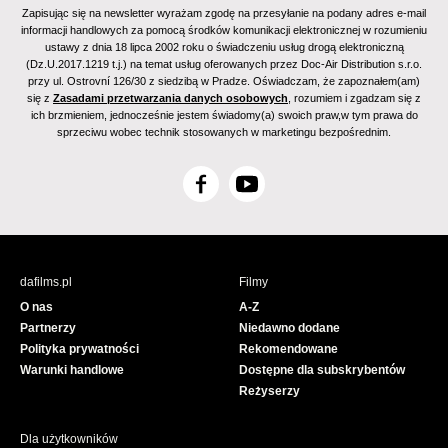
Zapisując się na newsletter wyrażam zgodę na przesyłanie na podany adres e-mail
informacji handlowych za pomocą środków komunikacji elektronicznej w rozumieniu
ustawy z dnia 18 lipca 2002 roku o świadczeniu usług drogą elektroniczną
(Dz.U.2017.1219 t.j.) na temat usług oferowanych przez Doc-Air Distribution s.r.o.
przy ul. Ostrovní 126/30 z siedzibą w Pradze. Oświadczam, że zapoznałem(am)
się z
Zasadami przetwarzania danych osobowych
, rozumiem i zgadzam się z
ich brzmieniem, jednocześnie jestem świadomy(a) swoich praw,w tym prawa do
sprzeciwu wobec technik stosowanych w marketingu bezpośrednim.
F
Y
a
o
c
u
e
T
b
u
dafilms.pl
Filmy
o
b
O nas
A-Z
o
e
Partnerzy
Niedawno dodane
k
Polityka prywatności
Rekomendowane
Warunki handlowe
Dostępne dla subskrybentów
Reżyserzy
Dla użytkowników