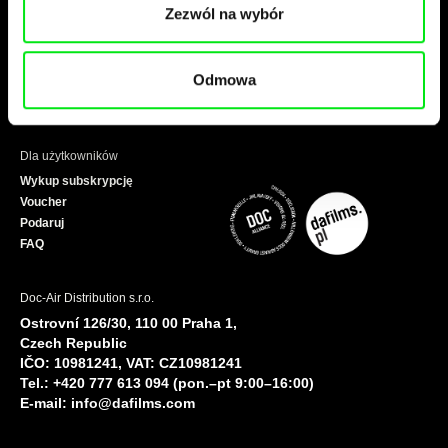
o
b
Zezwól na wybór
O nas
A-Z
o
e
Partnerzy
Niedawno dodane
k
Polityka prywatności
Rekomendowane
Odmowa
Warunki handlowe
Dostępne dla subskrybentów
Reżyserzy
Dla użytkowników
Wykup subskrypcję
Voucher
Podaruj
FAQ
Doc-Air Distribution s.r.o.
Ostrovní 126/30, 110 00 Praha 1,
Czech Republic
IČO: 10981241, VAT: CZ10981241
Tel.: +420 777 613 094 (pon.–pt 9:00–16:00)
E-mail:
info@dafilms.com