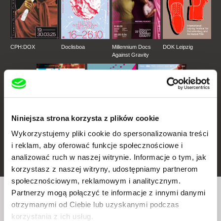
CPH:DOX
Doclisboa
Millennium Docs
DOK Leipzig
Against Gravity
Niniejsza strona korzysta z plików cookie
Wykorzystujemy pliki cookie do spersonalizowania treści
FIDMarseille
Ji.hlava IDFF
Visions du Réel
i reklam, aby oferować funkcje społecznościowe i
analizować ruch w naszej witrynie. Informacje o tym, jak
korzystasz z naszej witryny, udostępniamy partnerom
społecznościowym, reklamowym i analitycznym.
Partnerzy mogą połączyć te informacje z innymi danymi
Czy chcesz regularnie otrzymywać newsletter z
otrzymanymi od Ciebie lub uzyskanymi podczas
naszym filmowym programem?
korzystania z ich usług.