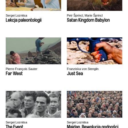
Sergei Loznitsa
Petr Šprincl, Marie Šprincl
Lekcja paleontologii
Satan Kingdom Babylon
Pierre-François Sauter
Franziska von Stenglin
Far West
Just Sea
Sergei Loznitsa
Sergei Loznitsa
The Event
Majdan. Rewolucja godności