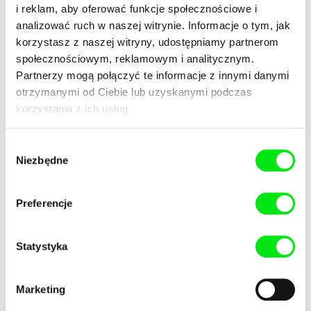
i reklam, aby oferować funkcje społecznościowe i
analizować ruch w naszej witrynie. Informacje o tym, jak
korzystasz z naszej witryny, udostępniamy partnerom
społecznościowym, reklamowym i analitycznym.
Kamal Aljafari
Kamal Aljafari
Balconies
Port of Memory
Partnerzy mogą połączyć te informacje z innymi danymi
otrzymanymi od Ciebie lub uzyskanymi podczas
korzystania z ich usług.
Wybór
Niezbędne
zgody
Mirko Stopar
Melanya Hamasyan
Nitrate Flames
Conversations and Dreams
Preferencje
Statystyka
Marketing