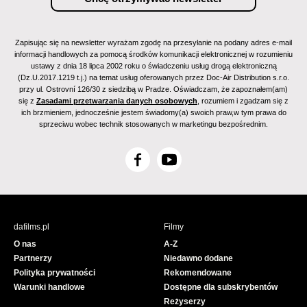
Zapisując się na newsletter wyrażam zgodę na przesyłanie na podany adres e-mail
informacji handlowych za pomocą środków komunikacji elektronicznej w rozumieniu
ustawy z dnia 18 lipca 2002 roku o świadczeniu usług drogą elektroniczną
(Dz.U.2017.1219 t.j.) na temat usług oferowanych przez Doc-Air Distribution s.r.o.
przy ul. Ostrovní 126/30 z siedzibą w Pradze. Oświadczam, że zapoznałem(am)
się z
Zasadami przetwarzania danych osobowych
, rozumiem i zgadzam się z
ich brzmieniem, jednocześnie jestem świadomy(a) swoich praw,w tym prawa do
sprzeciwu wobec technik stosowanych w marketingu bezpośrednim.
F
Y
a
o
c
u
e
T
b
u
dafilms.pl
Filmy
o
b
O nas
A-Z
o
e
Partnerzy
Niedawno dodane
k
Polityka prywatności
Rekomendowane
Warunki handlowe
Dostępne dla subskrybentów
Reżyserzy