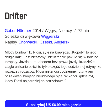
Drifter
Reżyseria
Rok
Gábor Hörcher
2014
Węgry
Niemcy
72min
Ścieżka dźwiękowa
Węgierski
Napisy
Chorwacki
,
Czeski
,
Angielski
Młody buntownik, Ricsi, żyje na krawędzi. „Kłopoty” to jego
drugie imię. Jest niesforny i nieustannie pakuje się w kolejne
tarapaty. Jazda samochodem bez prawa jazdy, kradzieże i
ciągłe unikanie policji to tylko część jego codziennej rutyny, ku
rozpaczy rodziców. Ricsi nie znosi codziennej rutyny ani
oczekiwań swojego nieudolnego ojca. W końcu gdzie był,
kiedy Ricsi najbardziej go potrzebował?
Subskrybuj US $6.99 miesięcznie