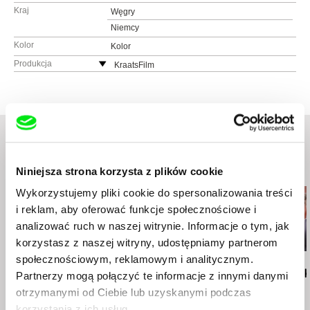
Kraj
Węgry
Niemcy
Kolor
Kolor
Produkcja
KraatsFilm
Węgry
www:
https://www.kraatsfilm.com
tel.: (+36) 20533 5633
e-mail:
info@kraatsfilm.com
Podobne filmy (20)
Niniejsza strona korzysta z plików cookie
Wykorzystujemy pliki cookie do spersonalizowania treści
i reklam, aby oferować funkcje społecznościowe i
analizować ruch w naszej witrynie. Informacje o tym, jak
korzystasz z naszej witryny, udostępniamy partnerom
społecznościowym, reklamowym i analitycznym.
Armands Začs
Matej Bobrik
Marek Skrzecz
To Be Continued.
Tam, gdzie słońce się
Amerykański
Partnerzy mogą połączyć te informacje z innymi danymi
Teenhood
nie spieszy
otrzymanymi od Ciebie lub uzyskanymi podczas
korzystania z ich usług.