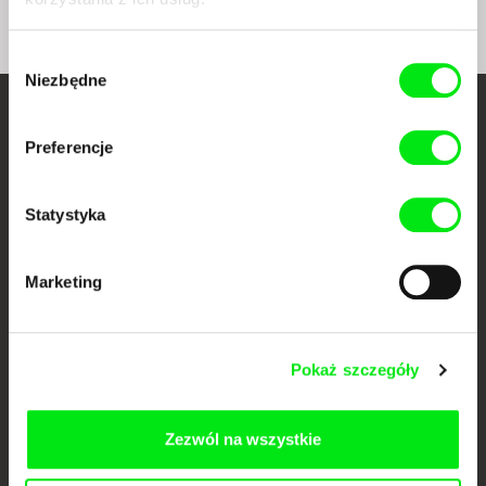
Wybór
Niezbędne
zgody
Twoje kino
Preferencje
dokumentalne online
Statystyka
Nowe festiwalowe filmy
każdego tygodnia
Marketing
Portal DAFilms.pl powstał w wyniku inicjatywy Doc Alliance, kreatywnej
współpracy 7 europejskich festiwali kina dokumentalnego. Naszym celem
jest przesuwać granice filmu dokumentalnego, wspierać jego
różnorodność i promować wartościowe autorskie filmy.
Pokaż szczegóły
Członkowie Doc Alliance
Zezwól na wszystkie