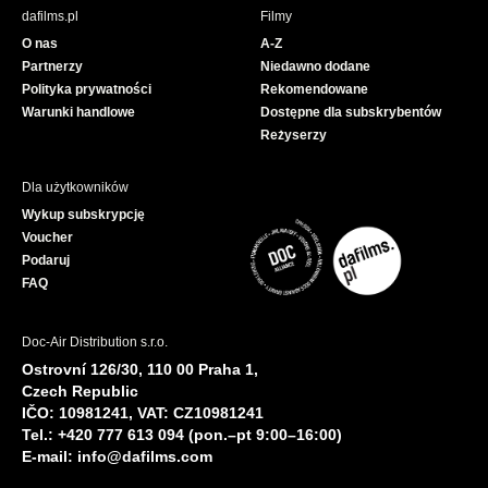
b
u
dafilms.pl
Filmy
o
b
O nas
A-Z
o
e
Partnerzy
Niedawno dodane
k
Polityka prywatności
Rekomendowane
Warunki handlowe
Dostępne dla subskrybentów
Reżyserzy
Dla użytkowników
Wykup subskrypcję
Voucher
Podaruj
FAQ
Doc-Air Distribution s.r.o.
Ostrovní 126/30, 110 00 Praha 1,
Czech Republic
IČO: 10981241, VAT: CZ10981241
Tel.: +420 777 613 094 (pon.–pt 9:00–16:00)
E-mail:
info@dafilms.com