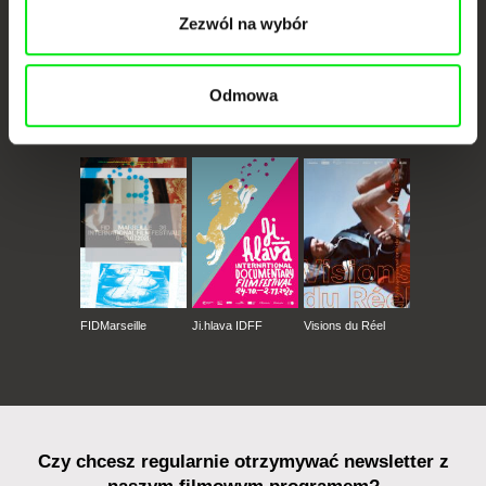
Zezwól na wybór
Odmowa
CPH:DOX
Doclisboa
Millennium Docs
DOK Leipzig
Against Gravity
FIDMarseille
Ji.hlava IDFF
Visions du Réel
Czy chcesz regularnie otrzymywać newsletter z