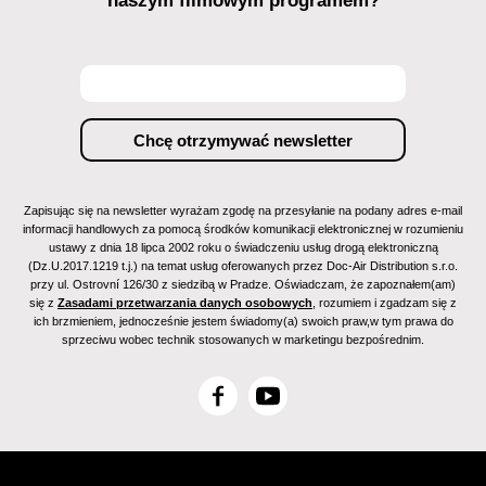
naszym filmowym programem?
Zapisując się na newsletter wyrażam zgodę na przesyłanie na podany adres e-mail
informacji handlowych za pomocą środków komunikacji elektronicznej w rozumieniu
ustawy z dnia 18 lipca 2002 roku o świadczeniu usług drogą elektroniczną
(Dz.U.2017.1219 t.j.) na temat usług oferowanych przez Doc-Air Distribution s.r.o.
przy ul. Ostrovní 126/30 z siedzibą w Pradze. Oświadczam, że zapoznałem(am)
się z
Zasadami przetwarzania danych osobowych
, rozumiem i zgadzam się z
ich brzmieniem, jednocześnie jestem świadomy(a) swoich praw,w tym prawa do
sprzeciwu wobec technik stosowanych w marketingu bezpośrednim.
F
Y
a
o
c
u
e
T