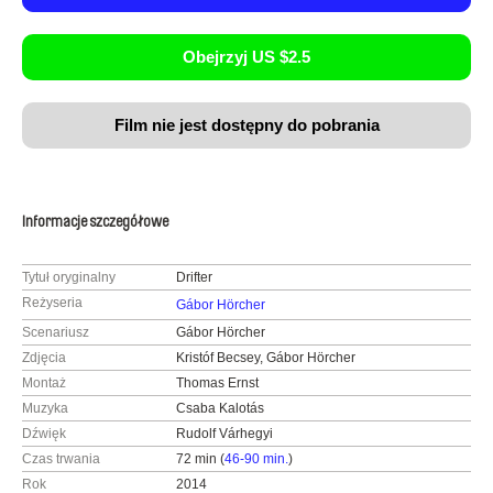
Obejrzyj US $2.5
Film nie jest dostępny do pobrania
Informacje szczegółowe
Tytuł oryginalny
Drifter
Reżyseria
Gábor Hörcher
Scenariusz
Gábor Hörcher
Zdjęcia
Kristóf Becsey, Gábor Hörcher
Montaż
Thomas Ernst
Muzyka
Csaba Kalotás
Dźwięk
Rudolf Várhegyi
Czas trwania
72 min (
46-90 min.
)
Rok
2014