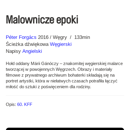
Malownicze epoki
Reżyseria
Rok
Péter Forgács
2016
Węgry
133min
Ścieżka dźwiękowa
Węgierski
Napisy
Angielski
Hołd oddany Márii Gánóczy – znakomitej węgierskiej malarce
tworzącej w powojennych Węgrzech. Obrazy i materiały
filmowe z prywatnego archiwum bohaterki składają się na
portret artystki, która w niełatwych czasach potrafiła łączyć
miłość do sztuki z poświęceniem dla rodziny.
Opis:
60. KFF