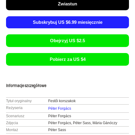
Zwiastun
Subskrybuj US $6.99 miesięcznie
Obejrzyj US $2.5
Pobierz za US $4
Informacje szczegółowe
Tytuł oryginalny
Festői korszakok
Reżyseria
Péter Forgács
Scenariusz
Péter Forgács
Zdjęcia
Péter Forgács, Péter Sass, Mária Gánóczy
Montaż
Péter Sass