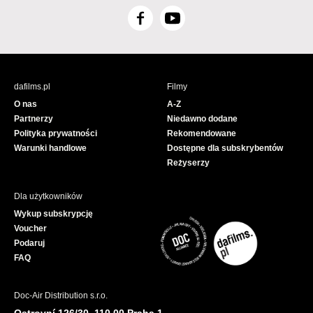
F
Y
a
o
c
u
e
T
b
u
dafilms.pl
Filmy
o
b
O nas
A-Z
o
e
Partnerzy
Niedawno dodane
k
Polityka prywatności
Rekomendowane
Warunki handlowe
Dostępne dla subskrybentów
Reżyserzy
Dla użytkowników
Wykup subskrypcję
Voucher
Podaruj
FAQ
Doc-Air Distribution s.r.o.
Ostrovní 126/30, 110 00 Praha 1,