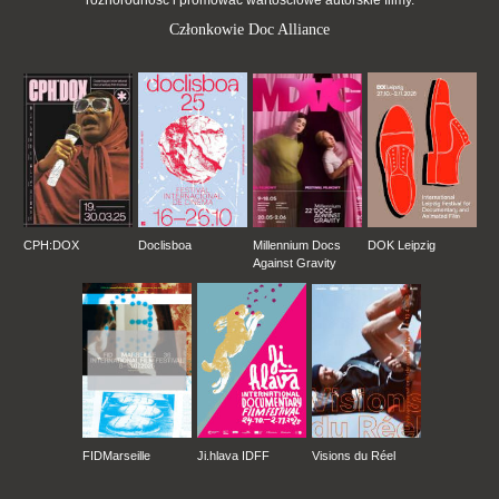
różnorodność i promować wartościowe autorskie filmy.
Członkowie Doc Alliance
CPH:DOX
Doclisboa
Millennium Docs
DOK Leipzig
Against Gravity
FIDMarseille
Ji.hlava IDFF
Visions du Réel