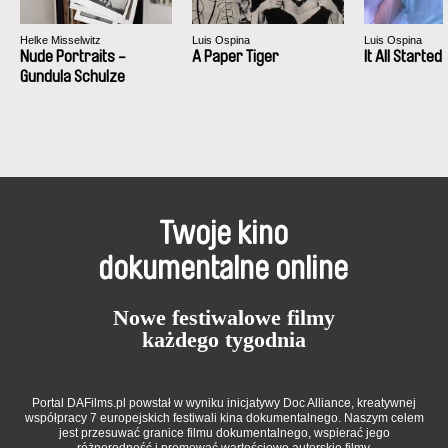
Helke Misselwitz
Luis Ospina
Luis Ospina
Nude Portraits -
A Paper Tiger
It All Started
Gundula Schulze
Twoje kino
dokumentalne online
Nowe festiwalowe filmy
każdego tygodnia
Portal DAFilms.pl powstał w wyniku inicjatywy Doc Alliance, kreatywnej
współpracy 7 europejskich festiwali kina dokumentalnego. Naszym celem
jest przesuwać granice filmu dokumentalnego, wspierać jego