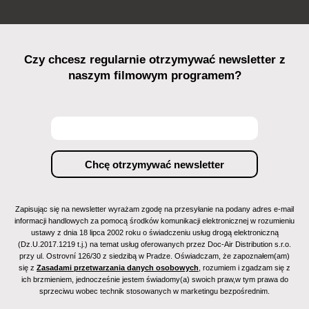
Czy chcesz regularnie otrzymywać newsletter z
naszym filmowym programem?
Zapisując się na newsletter wyrażam zgodę na przesyłanie na podany adres e-mail
informacji handlowych za pomocą środków komunikacji elektronicznej w rozumieniu
ustawy z dnia 18 lipca 2002 roku o świadczeniu usług drogą elektroniczną
(Dz.U.2017.1219 t.j.) na temat usług oferowanych przez Doc-Air Distribution s.r.o.
przy ul. Ostrovní 126/30 z siedzibą w Pradze. Oświadczam, że zapoznałem(am)
się z
Zasadami przetwarzania danych osobowych
, rozumiem i zgadzam się z
ich brzmieniem, jednocześnie jestem świadomy(a) swoich praw,w tym prawa do
sprzeciwu wobec technik stosowanych w marketingu bezpośrednim.