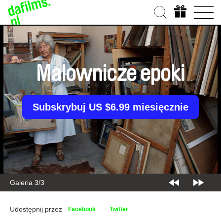
Malownicze epoki
Subskrybuj US $6.99 miesięcznie
Galeria 3/3
Udostępnij przez
Facebook
Twitter