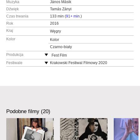
Muzyka
János Másik
Dźwięk
Tamás Zányi
Czas trwania
133 min (
91+ min.
)
Rok
2016
Kraj
Węgry
Kolor
Kolor
Czarno-biały
Produkcja
Fest Film
Węgry
Festiwale
Krakowski Festiwal Filmowy 2020
Trieste FF 2018
Matrix Film
MFDF Ji.hlava 2017
Węgry
Podobne filmy (20)