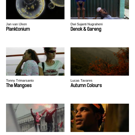
Jan van IJken
Dwi Sujanti Nugraheni
Planktonium
Denok & Gareng
Tonny Trimarsanto
Lucas Tavares
The Mangoes
Autumn Colours