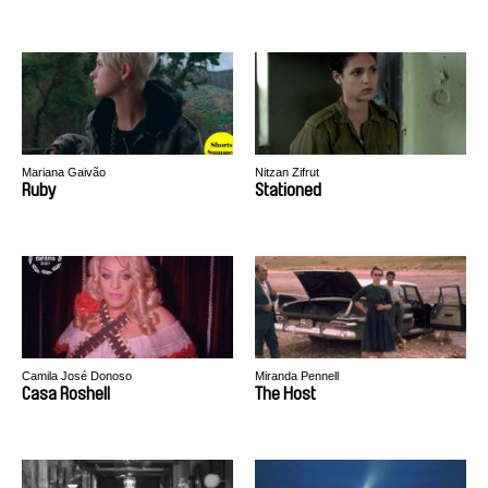
Mariana Gaivão
Nitzan Zifrut
Ruby
Stationed
Camila José Donoso
Miranda Pennell
Casa Roshell
The Host