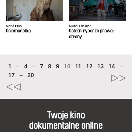
Marta Prus
Michał Edelman
Osiemnastka
Ostatni rycerze prawej
strony
1
–
4
–
7
8
9
10
11
12
13
14
–
17
–
20
Twoje kino
dokumentalne online