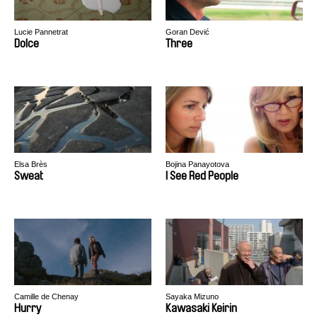
Lucie Pannetrat
Goran Dević
Dolce
Three
Elsa Brès
Bojina Panayotova
Sweat
I See Red People
Camille de Chenay
Sayaka Mizuno
Hurry
Kawasaki Keirin