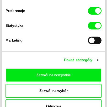
Preferencje
Statystyka
Marcin Polar
Clara Kleininger
Kolekcja
Szarość życia
Marketing
Pokaż szczegóły
Salomé Lamas
Giedrė Žickytė
Zezwól na wszystkie
Extinction
Master and Tatyana
Zezwól na wybór
Odmowa