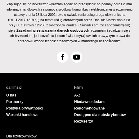
Zapisując się na newsletter wyrażam zgodę na przesyłanie na podany adres e-mail
informacji handlowych za pomocą środków komunikacji elektronicznej w rozumieniu
ustawy z dnia 18 lipca 2002 roku o świadczeniu usług drogą elektroniczną
(Dz.U.2017.1219 t.j.) na temat usług oferowanych przez Doc-Air Distribution s.r.o.
przy ul. Ostrovní 126/30 z siedzibą w Pradze. Oświadczam, że zapoznałem(am)
się z
Zasadami przetwarzania danych osobowych
, rozumiem i zgadzam się z
ich brzmieniem, jednocześnie jestem świadomy(a) swoich praw,w tym prawa do
sprzeciwu wobec technik stosowanych w marketingu bezpośrednim.
F
Y
a
o
c
u
e
T
b
u
dafilms.pl
Filmy
o
b
O nas
A-Z
o
e
Partnerzy
Niedawno dodane
k
Polityka prywatności
Rekomendowane
Warunki handlowe
Dostępne dla subskrybentów
Reżyserzy
Dla użytkowników