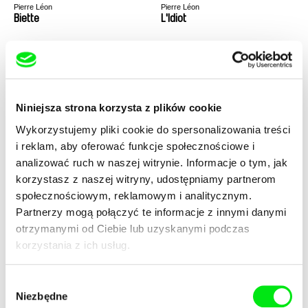
Pierre Léon
Pierre Léon
Biette
L'Idiot
Niniejsza strona korzysta z plików cookie
Wykorzystujemy pliki cookie do spersonalizowania treści
Barbara Rupik
Oksana Karpovych
i reklam, aby oferować funkcje społecznościowe i
Duszyczka
Don't Worry, the Doors Will
Open
analizować ruch w naszej witrynie. Informacje o tym, jak
korzystasz z naszej witryny, udostępniamy partnerom
społecznościowym, reklamowym i analitycznym.
Partnerzy mogą połączyć te informacje z innymi danymi
otrzymanymi od Ciebie lub uzyskanymi podczas
korzystania z ich usług.
Alexandra Pianelli
Pierre Léon
The Kiosk
Deux Rémi, deux
Wybór
Niezbędne
zgody