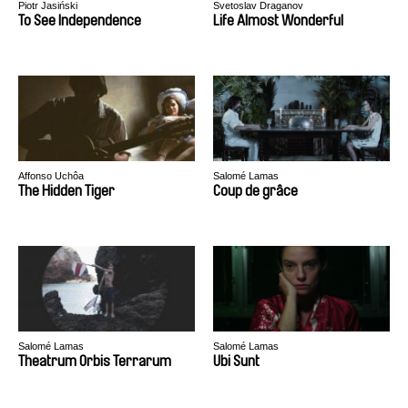
Piotr Jasiński
Svetoslav Draganov
To See Independence
Life Almost Wonderful
Affonso Uchôa
Salomé Lamas
The Hidden Tiger
Coup de grâce
Salomé Lamas
Salomé Lamas
Theatrum Orbis Terrarum
Ubi Sunt