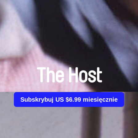
The Host
Subskrybuj US $6.99 miesięcznie