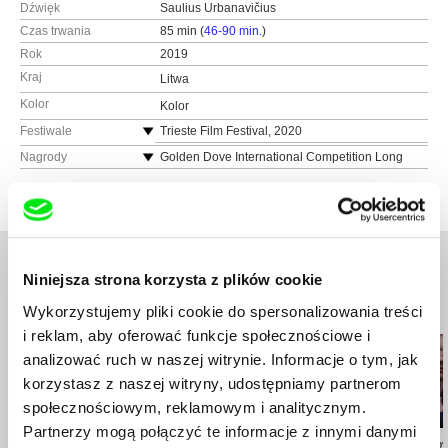
Dźwięk
Saulius Urbanavičius
Czas trwania
85 min (
46-90 min.
)
Rok
2019
Kraj
Litwa
Kolor
Kolor
Festiwale
Trieste Film Festival, 2020
Thessaloniki Documentary Festival
Nagrody
Golden Dove International Competition Long
Documentary and Animated Film at the 62nd
Documentary Film Festival, Ljubljana
DOK Leipzig
Zagreb DOX
Prize of the Interreligious Jury and the FIPRESCI
Vilnius Film Festival
International Critics Prize
Ismailia Film Festival
Special Mention at Documentary Film Festival in
Las Palmas de Gran Canaria international film
Ljubljana, 2020
Niniejsza strona korzysta z plików cookie
festival
Wykorzystujemy pliki cookie do spersonalizowania treści
Podobne filmy (20)
Edinburgh Film Festival
Moscow International Film Festival
i reklam, aby oferować funkcje społecznościowe i
Tirana Film Festival
analizować ruch w naszej witrynie. Informacje o tym, jak
korzystasz z naszej witryny, udostępniamy partnerom
społecznościowym, reklamowym i analitycznym.
Partnerzy mogą połączyć te informacje z innymi danymi
Brett Story
Gonçalo Tocha
Helena Třeštíko