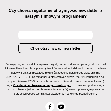
Czy chcesz regularnie otrzymywać newsletter z
naszym filmowym programem?
Zapisując się na newsletter wyrażam zgodę na przesyłanie na podany adres e-mail
informacji handlowych za pomocą środków komunikacji elektronicznej w rozumieniu
ustawy z dnia 18 lipca 2002 roku o świadczeniu usług drogą elektroniczną
(Dz.U.2017.1219 t.j.) na temat usług oferowanych przez Doc-Air Distribution s.r.o.
przy ul. Ostrovní 126/30 z siedzibą w Pradze. Oświadczam, że zapoznałem(am)
się z
Zasadami przetwarzania danych osobowych
, rozumiem i zgadzam się z
ich brzmieniem, jednocześnie jestem świadomy(a) swoich praw,w tym prawa do
sprzeciwu wobec technik stosowanych w marketingu bezpośrednim.
F
Y