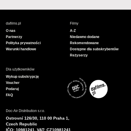
a
o
c
u
e
T
b
u
dafilms.pl
Filmy
o
b
O nas
A-Z
o
e
Partnerzy
Niedawno dodane
k
Polityka prywatności
Rekomendowane
Warunki handlowe
Dostępne dla subskrybentów
Reżyserzy
Dla użytkowników
Wykup subskrypcję
Voucher
Podaruj
FAQ
Doc-Air Distribution s.r.o.
Ostrovní 126/30, 110 00 Praha 1,
Czech Republic
IČO: 10981241, VAT: CZ10981241