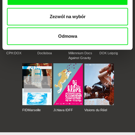
Zezwól na wybór
Odmowa
CPH:DOX
Doclisboa
Millennium Docs
DOK Leipzig
Against Gravity
FIDMarseille
Ji.hlava IDFF
Visions du Réel