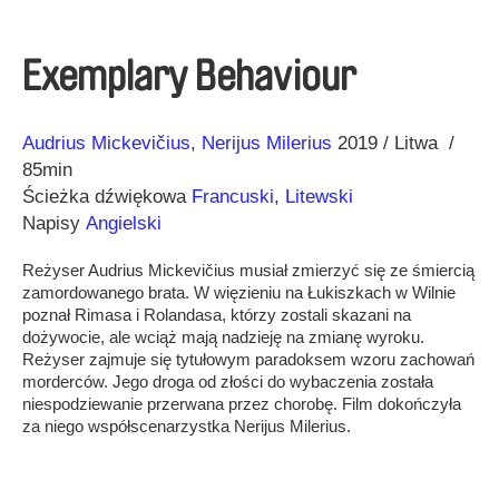
Exemplary Behaviour
Reżyseria
Rok
Audrius Mickevičius
Nerijus Milerius
2019
Litwa
85min
Ścieżka dźwiękowa
Francuski
,
Litewski
Napisy
Angielski
Reżyser Audrius Mickevičius musiał zmierzyć się ze śmiercią
zamordowanego brata. W więzieniu na Łukiszkach w Wilnie
poznał Rimasa i Rolandasa, którzy zostali skazani na
dożywocie, ale wciąż mają nadzieję na zmianę wyroku.
Reżyser zajmuje się tytułowym paradoksem wzoru zachowań
morderców. Jego droga od złości do wybaczenia została
niespodziewanie przerwana przez chorobę. Film dokończyła
za niego współscenarzystka Nerijus Milerius.