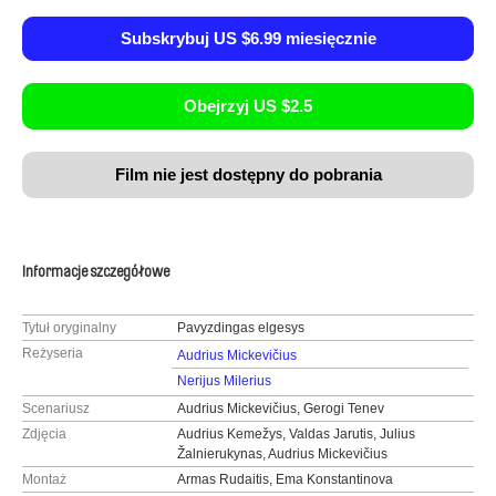
Subskrybuj US $6.99 miesięcznie
Obejrzyj US $2.5
Film nie jest dostępny do pobrania
Informacje szczegółowe
Tytuł oryginalny
Pavyzdingas elgesys
Reżyseria
Audrius Mickevičius
Nerijus Milerius
Scenariusz
Audrius Mickevičius, Gerogi Tenev
Zdjęcia
Audrius Kemežys, Valdas Jarutis, Julius
Žalnierukynas, Audrius Mickevičius
Montaż
Armas Rudaitis, Ema Konstantinova