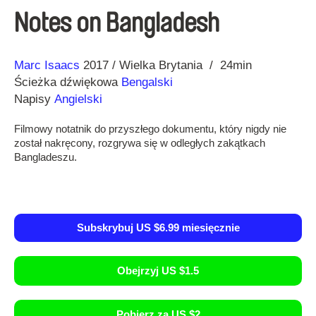
Notes on Bangladesh
Reżyseria
Rok
Marc Isaacs
2017
Wielka Brytania
24min
Ścieżka dźwiękowa
Bengalski
Napisy
Angielski
Filmowy notatnik do przyszłego dokumentu, który nigdy nie
został nakręcony, rozgrywa się w odległych zakątkach
Bangladeszu.
Subskrybuj US $6.99 miesięcznie
Obejrzyj US $1.5
Pobierz za US $2