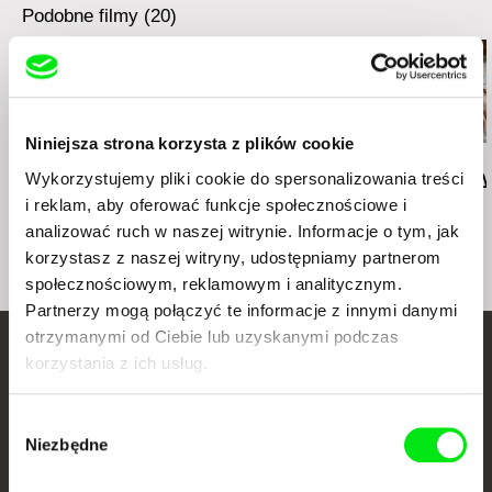
Podobne filmy (20)
Niniejsza strona korzysta z plików cookie
Deborah Stratman
Deborah Stratman
Lesia Diak
Wykorzystujemy pliki cookie do spersonalizowania treści
Last Things
Vever (for Barbara)
Dad's Lullaby
i reklam, aby oferować funkcje społecznościowe i
analizować ruch w naszej witrynie. Informacje o tym, jak
korzystasz z naszej witryny, udostępniamy partnerom
społecznościowym, reklamowym i analitycznym.
Partnerzy mogą połączyć te informacje z innymi danymi
otrzymanymi od Ciebie lub uzyskanymi podczas
korzystania z ich usług.
Twoje kino
dokumentalne online
Wybór
Niezbędne
zgody
Nowe festiwalowe filmy
każdego tygodnia