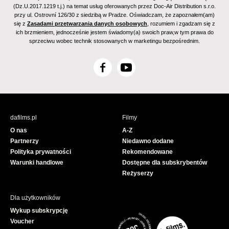
(Dz.U.2017.1219 t.j.) na temat usług oferowanych przez Doc-Air Distribution s.r.o.
przy ul. Ostrovní 126/30 z siedzibą w Pradze. Oświadczam, że zapoznałem(am)
się z
Zasadami przetwarzania danych osobowych
, rozumiem i zgadzam się z
ich brzmieniem, jednocześnie jestem świadomy(a) swoich praw,w tym prawa do
sprzeciwu wobec technik stosowanych w marketingu bezpośrednim.
F
Y
a
o
c
u
e
T
b
u
dafilms.pl
Filmy
o
b
O nas
A-Z
o
e
Partnerzy
Niedawno dodane
k
Polityka prywatności
Rekomendowane
Warunki handlowe
Dostępne dla subskrybentów
Reżyserzy
Dla użytkowników
Wykup subskrypcję
Voucher