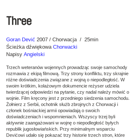
Three
Reżyseria
Rok
Goran Dević
2007
Chorwacja
25min
Ścieżka dźwiękowa
Chorwacki
Napisy
Angielski
Trzech weteranów wojennych prowadząc swoje samochody
rozmawia z ekipą filmową. Trzy strony konfliktu, trzy skrajnie
różne doświadczenia związane z wojną o niepodległość. W
swoim krótkim, kolażowym dokumencie reżyser udziela
twierdzącej odpowiedzi na pytanie, czy nadal należy mówić o
wojnie. Film kręcony jest z przedniego siedzenia samochodu.
Żołnierz z Serbii, ochotnik służb zbrojnych z Chorwacji i
członek bośniackiej armii opowiadają o swoich
doświadczeniach i wspomnieniach. Wszyscy trzej byli
aktywnie zaangażowani w wojnę o niepodległość byłych
republik jugosłowiańskich. Przy minimalnym wsparciu
Devićowi udało się pokazać trzy historie trzech stron, które