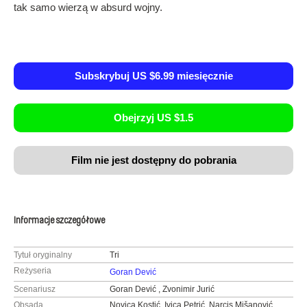
tak samo wierzą w absurd wojny.
Subskrybuj US $6.99 miesięcznie
Obejrzyj US $1.5
Film nie jest dostępny do pobrania
Informacje szczegółowe
Tytuł oryginalny
Tri
Reżyseria
Goran Dević
Scenariusz
Goran Dević , Zvonimir Jurić
Obsada
Novica Kostić, Ivica Petrić, Narcis Mišanović