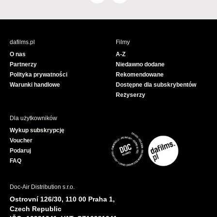
a
o
c
u
e
T
b
u
dafilms.pl
Filmy
o
b
O nas
A-Z
o
e
Partnerzy
Niedawno dodane
k
Polityka prywatności
Rekomendowane
Warunki handlowe
Dostępne dla subskrybentów
Reżyserzy
Dla użytkowników
Wykup subskrypcję
Voucher
Podaruj
FAQ
Doc-Air Distribution s.r.o.
Ostrovní 126/30, 110 00 Praha 1,
Czech Republic