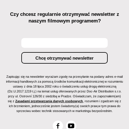
Czy chcesz regularnie otrzymywać newsletter z
naszym filmowym programem?
Zapisując się na newsletter wyrażam zgodę na przesyłanie na podany adres e-mail
informacji handlowych za pomocą środków komunikacji elektronicznej w rozumieniu
ustawy z dnia 18 lipca 2002 roku o świadczeniu usług drogą elektroniczną
(Dz.U.2017.1219 t.j.) na temat usług oferowanych przez Doc-Air Distribution s.r.o.
przy ul. Ostrovní 126/30 z siedzibą w Pradze. Oświadczam, że zapoznałem(am)
się z
Zasadami przetwarzania danych osobowych
, rozumiem i zgadzam się z
ich brzmieniem, jednocześnie jestem świadomy(a) swoich praw,w tym prawa do
sprzeciwu wobec technik stosowanych w marketingu bezpośrednim.
F
Y