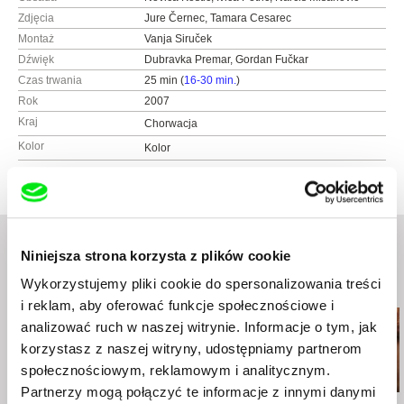
Zdjęcia
Jure Černec, Tamara Cesarec
Montaż
Vanja Siruček
Dźwięk
Dubravka Premar, Gordan Fučkar
Czas trwania
25 min (
16-30 min.
)
Rok
2007
Kraj
Chorwacja
Kolor
Kolor
Niniejsza strona korzysta z plików cookie
Wykorzystujemy pliki cookie do spersonalizowania treści
Podobne filmy (20)
i reklam, aby oferować funkcje społecznościowe i
analizować ruch w naszej witrynie. Informacje o tym, jak
korzystasz z naszej witryny, udostępniamy partnerom
społecznościowym, reklamowym i analitycznym.
Partnerzy mogą połączyć te informacje z innymi danymi