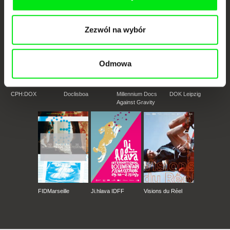
Zezwól na wybór
Odmowa
CPH:DOX
Doclisboa
Millennium Docs
DOK Leipzig
Against Gravity
FIDMarseille
Ji.hlava IDFF
Visions du Réel