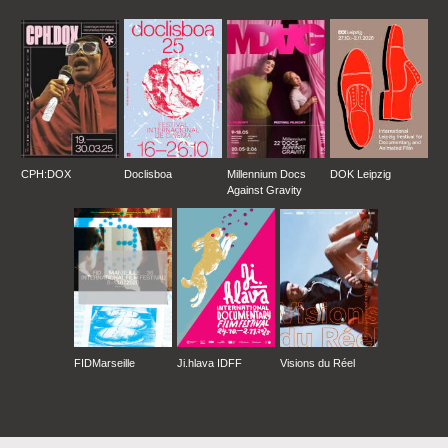
CPH:DOX
Doclisboa
Millennium Docs
DOK Leipzig
Against Gravity
FIDMarseille
Ji.hlava IDFF
Visions du Réel