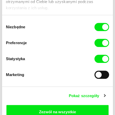
otrzymanymi od Ciebie lub uzyskanymi podczas
korzystania z ich usług.
Jørgen Leth
Cláudia Varejão
Moments of Play
Morning Light
Wybór
Niezbędne
zgody
Preferencje
Statystyka
Lana Gogoberidze
Hilal Baydarov
Mother and Daughter, or the
Mother and Son
Night Is Never Complete
Marketing
Pokaż szczegóły
Petra Seliškar
Elizabeth Lo, R. J. Lozada
Zezwól na wszystkie
Mother Europe
Mother's Day