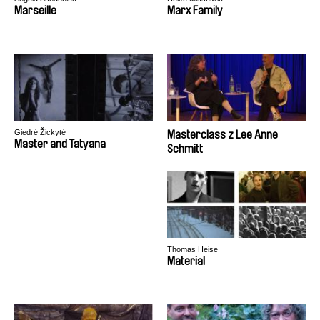
Marseille
Marx Family
Giedrė Žickytė
Masterclass z Lee Anne
Master and Tatyana
Schmitt
Thomas Heise
Material