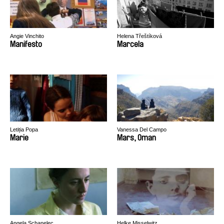
Angie Vinchito
Helena Třeštíková
Manifesto
Marcela
Letiția Popa
Vanessa Del Campo
Marie
Mars, Oman
Angela Schanelec
Helke Misselwitz