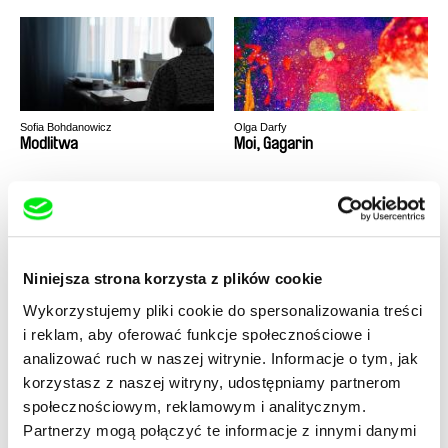
Sofia Bohdanowicz
Olga Darfy
Modlitwa
Moi, Gagarin
Niniejsza strona korzysta z plików cookie
Wykorzystujemy pliki cookie do spersonalizowania treści
Mariusz Rusiński
Paweł Jóźwiak-Rodan
Moja siostra
Moje 89 pokolenie
i reklam, aby oferować funkcje społecznościowe i
analizować ruch w naszej witrynie. Informacje o tym, jak
korzystasz z naszej witryny, udostępniamy partnerom
społecznościowym, reklamowym i analitycznym.
Partnerzy mogą połączyć te informacje z innymi danymi