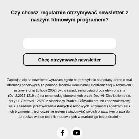
Czy chcesz regularnie otrzymywać newsletter z
naszym filmowym programem?
Zapisując się na newsletter wyrażam zgodę na przesyłanie na podany adres e-mail
informacji handlowych za pomocą środków komunikacji elektronicznej w rozumieniu
ustawy z dnia 18 lipca 2002 roku o świadczeniu usług drogą elektroniczną
(Dz.U.2017.1219 t.j.) na temat usług oferowanych przez Doc-Air Distribution s.r.o.
przy ul. Ostrovní 126/30 z siedzibą w Pradze. Oświadczam, że zapoznałem(am)
się z
Zasadami przetwarzania danych osobowych
, rozumiem i zgadzam się z
ich brzmieniem, jednocześnie jestem świadomy(a) swoich praw,w tym prawa do
sprzeciwu wobec technik stosowanych w marketingu bezpośrednim.
F
Y