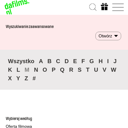
Wyszukiwanie zaawansowane
Otwórz
Wszystko
A
B
C
D
E
F
G
H
I
J
K
L
M
N
O
P
Q
R
S
T
U
V
W
X
Y
Z
#
Wybieraj według
Oferta filmowa