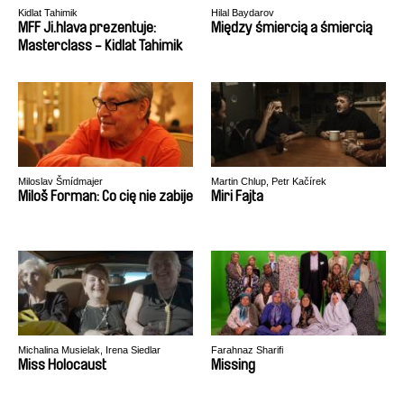
Kidlat Tahimik
Hilal Baydarov
MFF Ji.hlava prezentuje:
Między śmiercią a śmiercią
Masterclass - Kidlat Tahimik
Miloslav Šmídmajer
Martin Chlup, Petr Kačírek
Miloš Forman: Co cię nie zabije
Miri Fajta
Michalina Musielak, Irena Siedlar
Farahnaz Sharifi
Miss Holocaust
Missing