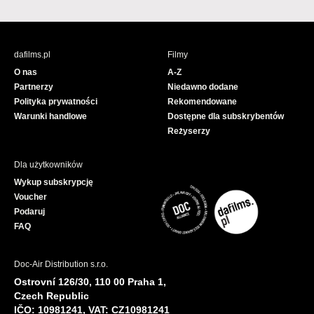
a
o
c
u
e
T
b
u
dafilms.pl
Filmy
o
b
O nas
A-Z
o
e
Partnerzy
Niedawno dodane
k
Polityka prywatności
Rekomendowane
Warunki handlowe
Dostępne dla subskrybentów
Reżyserzy
Dla użytkowników
Wykup subskrypcję
Voucher
Podaruj
FAQ
Doc-Air Distribution s.r.o.
Ostrovní 126/30, 110 00 Praha 1,
Czech Republic
IČO: 10981241, VAT: CZ10981241