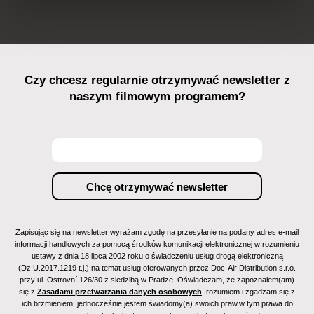
Czy chcesz regularnie otrzymywać newsletter z
naszym filmowym programem?
Zapisując się na newsletter wyrażam zgodę na przesyłanie na podany adres e-mail
informacji handlowych za pomocą środków komunikacji elektronicznej w rozumieniu
ustawy z dnia 18 lipca 2002 roku o świadczeniu usług drogą elektroniczną
(Dz.U.2017.1219 t.j.) na temat usług oferowanych przez Doc-Air Distribution s.r.o.
przy ul. Ostrovní 126/30 z siedzibą w Pradze. Oświadczam, że zapoznałem(am)
się z
Zasadami przetwarzania danych osobowych
, rozumiem i zgadzam się z
ich brzmieniem, jednocześnie jestem świadomy(a) swoich praw,w tym prawa do