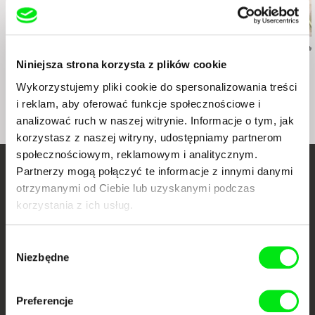
Peter Mettler
Deborah Stratman
Mourad Ben Amo
Eastern Avenue
Last Things
Bamssi
Niniejsza strona korzysta z plików cookie
Wykorzystujemy pliki cookie do spersonalizowania treści
i reklam, aby oferować funkcje społecznościowe i
analizować ruch w naszej witrynie. Informacje o tym, jak
korzystasz z naszej witryny, udostępniamy partnerom
społecznościowym, reklamowym i analitycznym.
Partnerzy mogą połączyć te informacje z innymi danymi
Twoje kino
otrzymanymi od Ciebie lub uzyskanymi podczas
dokumentalne online
korzystania z ich usług.
Nowe festiwalowe filmy
Wybór
każdego tygodnia
Niezbędne
zgody
Preferencje
Portal DAFilms.pl powstał w wyniku inicjatywy Doc Alliance, kreatywnej
współpracy 7 europejskich festiwali kina dokumentalnego. Naszym celem