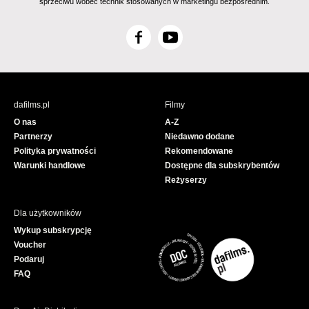
sprzeciwu wobec technik stosowanych w marketingu bezpośrednim.
F
Y
a
o
c
u
e
T
b
u
dafilms.pl
Filmy
o
b
O nas
A-Z
o
e
Partnerzy
Niedawno dodane
k
Polityka prywatności
Rekomendowane
Warunki handlowe
Dostępne dla subskrybentów
Reżyserzy
Dla użytkowników
Wykup subskrypcję
Voucher
Podaruj
FAQ