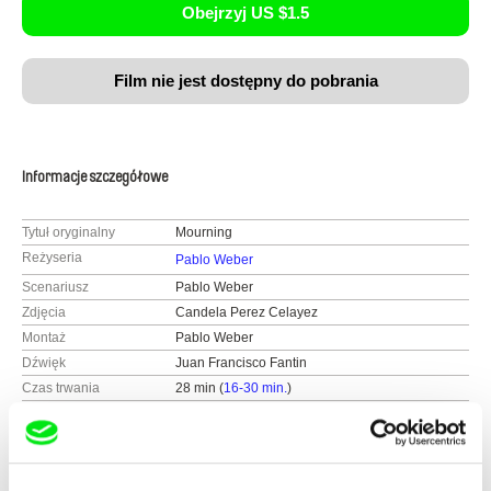
Obejrzyj US $1.5
Film nie jest dostępny do pobrania
Informacje szczegółowe
Tytuł oryginalny
Mourning
Reżyseria
Pablo Weber
Scenariusz
Pablo Weber
Zdjęcia
Candela Perez Celayez
Montaż
Pablo Weber
Dźwięk
Juan Francisco Fantin
Czas trwania
28 min (
16-30 min.
)
Rok
2021
Kraj
Argentyna
Kolor
Kolor