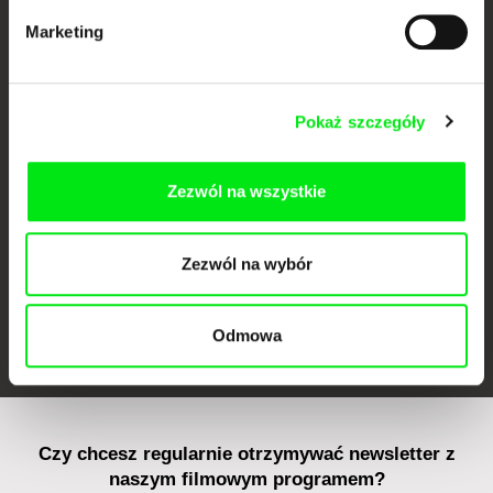
Marketing
CPH:DOX
Doclisboa
Millennium Docs
DOK Leipzig
Pokaż szczegóły
Against Gravity
Zezwól na wszystkie
Zezwól na wybór
FIDMarseille
Ji.hlava IDFF
Visions du Réel
Odmowa
Czy chcesz regularnie otrzymywać newsletter z
naszym filmowym programem?