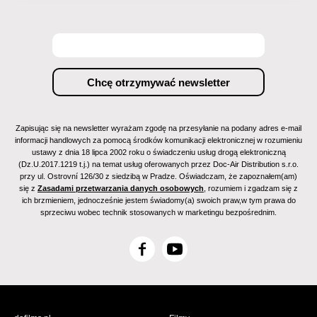
Zapisując się na newsletter wyrażam zgodę na przesyłanie na podany adres e-mail
informacji handlowych za pomocą środków komunikacji elektronicznej w rozumieniu
ustawy z dnia 18 lipca 2002 roku o świadczeniu usług drogą elektroniczną
(Dz.U.2017.1219 t.j.) na temat usług oferowanych przez Doc-Air Distribution s.r.o.
przy ul. Ostrovní 126/30 z siedzibą w Pradze. Oświadczam, że zapoznałem(am)
się z
Zasadami przetwarzania danych osobowych
, rozumiem i zgadzam się z
ich brzmieniem, jednocześnie jestem świadomy(a) swoich praw,w tym prawa do
sprzeciwu wobec technik stosowanych w marketingu bezpośrednim.
F
Y
a
o
c
u
e
T
b
u