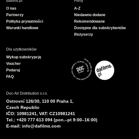
dafilms.pl
Filmy
o
b
O nas
A-Z
o
e
Partnerzy
Niedawno dodane
k
Polityka prywatności
Rekomendowane
Warunki handlowe
Dostępne dla subskrybentów
Reżyserzy
Dla użytkowników
Wykup subskrypcję
Voucher
Podaruj
FAQ
Doc-Air Distribution s.r.o.
Ostrovní 126/30, 110 00 Praha 1,
Czech Republic
IČO: 10981241, VAT: CZ10981241
Tel.: +420 777 613 094 (pon.–pt 9:00–16:00)
E-mail:
info@dafilms.com