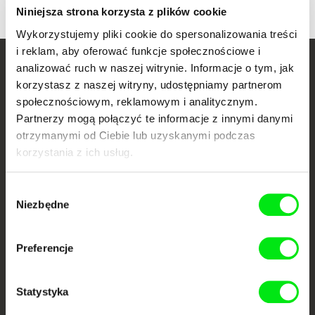
Niniejsza strona korzysta z plików cookie
Wykorzystujemy pliki cookie do spersonalizowania treści
i reklam, aby oferować funkcje społecznościowe i
analizować ruch w naszej witrynie. Informacje o tym, jak
Twoje kino
korzystasz z naszej witryny, udostępniamy partnerom
dokumentalne online
społecznościowym, reklamowym i analitycznym.
Partnerzy mogą połączyć te informacje z innymi danymi
Nowe festiwalowe filmy
otrzymanymi od Ciebie lub uzyskanymi podczas
każdego tygodnia
korzystania z ich usług.
Wybór
Portal DAFilms.pl powstał w wyniku inicjatywy Doc Alliance, kreatywnej
Niezbędne
zgody
współpracy 7 europejskich festiwali kina dokumentalnego. Naszym celem
jest przesuwać granice filmu dokumentalnego, wspierać jego
różnorodność i promować wartościowe autorskie filmy.
Preferencje
Członkowie Doc Alliance
Statystyka