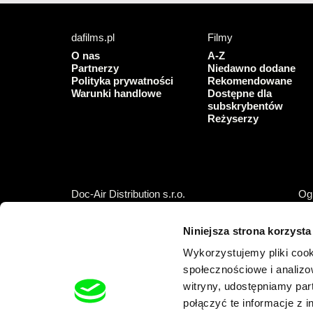
dafilms.pl
Filmy
O nas
A-Z
Partnerzy
Niedawno dodane
Polityka prywatności
Rekomendowane
Warunki handlowe
Dostępne dla
subskrybentów
Reżyserzy
Doc-Air Distribution s.r.o.
Ogl
Ostrovní 126/30, 110 00 Praha 1,
Czech Republic
Niniejsza strona korzysta
IČO: 10981241, VAT: CZ10981241
Wykorzystujemy pliki cook
Tel.: +420 777 613 094 (pon.–pt 9:00–16:00)
E-mail:
info@dafilms.com
społecznościowe i analizo
witryny, udostępniamy pa
połączyć te informacje z 