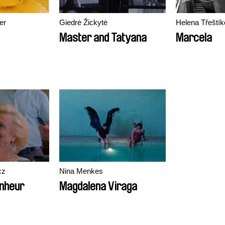
er
Giedrė Žickytė
Helena Třeští
Master and Tatyana
Marcela
cz
Nina Menkes
onheur
Magdalena Viraga