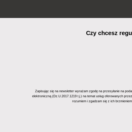
Czy chcesz reg
Zapisując się na newsletter wyrażam zgodę na przesyłanie na poda
elektroniczną (Dz.U.2017.1219 t.j.) na temat usług oferowanych prze
rozumiem i zgadzam się z ich brzmienie