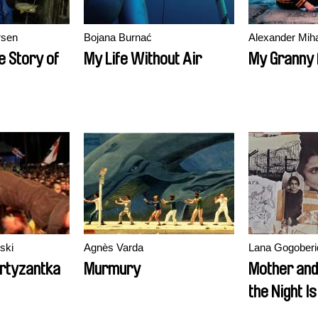
rsen
Bojana Burnać
Alexander Mih
e Story of
My Life Without Air
My Granny
ski
Agnès Varda
Lana Gogoberi
rtyzantka
Murmury
Mother and
the Night I
Complete