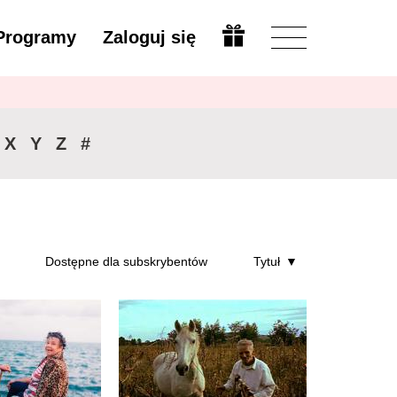
Programy
Zaloguj się
Zmień
X
Y
Z
#
Dostępne dla subskrybentów
Tytuł