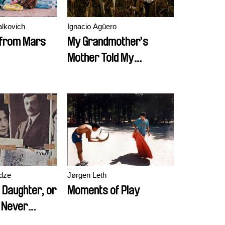
alkovich
Ignacio Agüero
 from Mars
My Grandmother’s
Mother Told My
Grandmother
dze
Jørgen Leth
 Daughter, or
Moments of Play
s Never