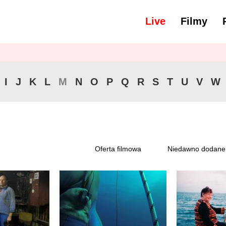
Live
Filmy
yść wszystko
46-90 min.
I
J
K
L
M
N
O
P
Q
R
S
T
U
V
W
Oferta filmowa
Niedawno dodane