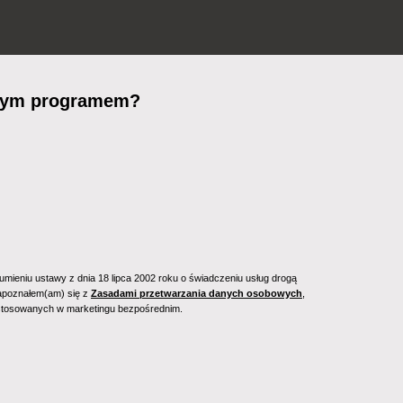
owym programem?
mieniu ustawy z dnia 18 lipca 2002 roku o świadczeniu usług drogą
 zapoznałem(am) się z
Zasadami przetwarzania danych osobowych
,
 stosowanych w marketingu bezpośrednim.