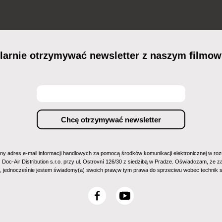
ularnie otrzymywać newsletter z naszym film
ny adres e-mail informacji handlowych za pomocą środków komunikacji elektronicznej w rozu
z Doc-Air Distribution s.r.o. przy ul. Ostrovní 126/30 z siedzibą w Pradze. Oświadczam, że
m, jednocześnie jestem świadomy(a) swoich praw,w tym prawa do sprzeciwu wobec technik
F
Y
a
o
c
u