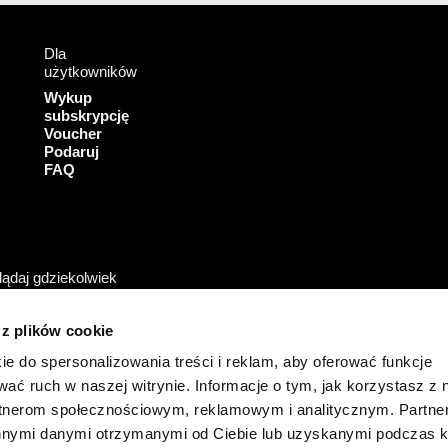
e
T
b
u
Dla
o
b
użytkowników
o
e
k
Wykup
subskrypcję
Voucher
Podaruj
FAQ
ądaj gdziekolwiek
 z plików cookie
ie do spersonalizowania treści i reklam, aby oferować funkcje
wać ruch w naszej witrynie. Informacje o tym, jak korzystasz z 
rtnerom społecznościowym, reklamowym i analitycznym. Partn
innymi danymi otrzymanymi od Ciebie lub uzyskanymi podczas k