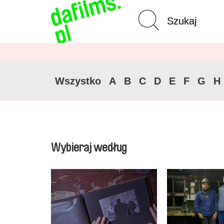
Wyszukiwanie
Wycz
zaawansowane
Wszystko
A
B
C
D
E
F
G
H
Wybieraj według