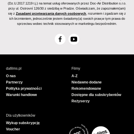
(Dz.U.2017.1219 t.j.) na temat usług oferowanych przez Doc-Air Distribution s.r.o.
przy ul. Ostrovní 126/30 z siedzibą w Pradze. Oświadczam, że zapoznałem(am)
się z
Zasadami przetwarzania danych osobowych
, rozumiem i zgadzam się z
ich brzmieniem, jednocześnie jestem świadomy(a) swoich praw,w tym prawa do
sprzeciwu wobec technik stosowanych w marketingu bezpośrednim.
F
Y
a
o
c
u
e
T
b
u
dafilms.pl
Filmy
o
b
O nas
A-Z
o
e
Partnerzy
Niedawno dodane
k
Polityka prywatności
Rekomendowane
Warunki handlowe
Dostępne dla subskrybentów
Reżyserzy
Dla użytkowników
Wykup subskrypcję
Voucher