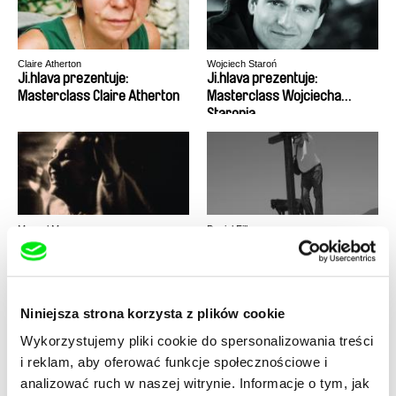
Claire Atherton
Wojciech Staroń
Ji.hlava prezentuje:
Ji.hlava prezentuje:
Masterclass Claire Atherton
Masterclass Wojciecha
Staronia
Manuel Mozos
Daniel Fill
João Bénard da Costa -
Jochen
Others Will Love the Things I
Loved
Niniejsza strona korzysta z plików cookie
Wykorzystujemy pliki cookie do spersonalizowania treści
i reklam, aby oferować funkcje społecznościowe i
analizować ruch w naszej witrynie. Informacje o tym, jak
Ondřej Pilát
Ulrike Ottinger