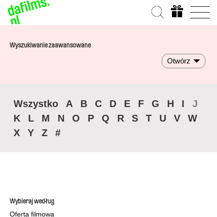
Wyszukiwanie zaawansowane
Otwórz
Wszystko
A
B
C
D
E
F
G
H
I
J
K
L
M
N
O
P
Q
R
S
T
U
V
W
X
Y
Z
#
Wybieraj według
Oferta filmowa