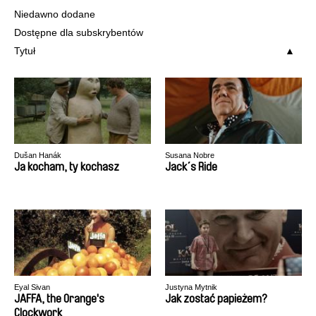
Niedawno dodane
Dostępne dla subskrybentów
Tytuł
Dušan Hanák
Susana Nobre
Ja kocham, ty kochasz
Jack´s Ride
Eyal Sivan
Justyna Mytnik
JAFFA, the Orange's
Jak zostać papieżem?
Clockwork