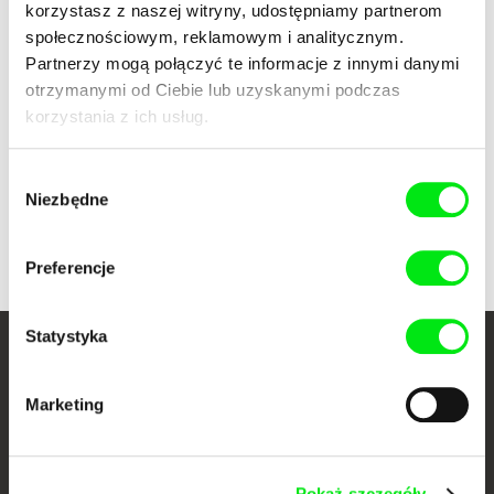
korzystasz z naszej witryny, udostępniamy partnerom
Johana
Johanna d‘Arc of Mongolia
społecznościowym, reklamowym i analitycznym.
Partnerzy mogą połączyć te informacje z innymi danymi
otrzymanymi od Ciebie lub uzyskanymi podczas
korzystania z ich usług.
Wybór
Niezbędne
zgody
Colia Vranici
Franziska von Stenglin
Jungle
Just Sea
Preferencje
Statystyka
Twoje kino
Marketing
dokumentalne online
Nowe festiwalowe filmy
każdego tygodnia
Pokaż szczegóły