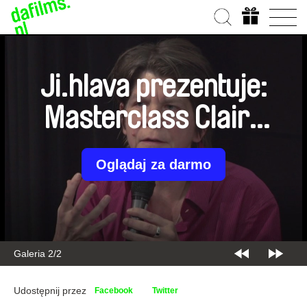
Ji.hlava prezentuje:
Masterclass Claire
Atherton
Oglądaj za darmo
Galeria 2/2
Udostępnij przez
Facebook
Twitter