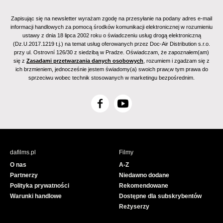
Zapisując się na newsletter wyrażam zgodę na przesyłanie na podany adres e-mail
informacji handlowych za pomocą środków komunikacji elektronicznej w rozumieniu
ustawy z dnia 18 lipca 2002 roku o świadczeniu usług drogą elektroniczną
(Dz.U.2017.1219 t.j.) na temat usług oferowanych przez Doc-Air Distribution s.r.o.
przy ul. Ostrovní 126/30 z siedzibą w Pradze. Oświadczam, że zapoznałem(am)
się z
Zasadami przetwarzania danych osobowych
, rozumiem i zgadzam się z
ich brzmieniem, jednocześnie jestem świadomy(a) swoich praw,w tym prawa do
sprzeciwu wobec technik stosowanych w marketingu bezpośrednim.
F
Y
a
o
c
u
e
T
b
u
dafilms.pl
Filmy
o
b
O nas
A-Z
o
e
Partnerzy
Niedawno dodane
k
Polityka prywatności
Rekomendowane
Warunki handlowe
Dostępne dla subskrybentów
Reżyserzy