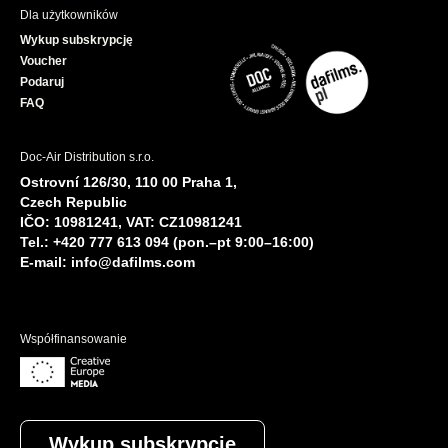
Dla użytkowników
Wykup subskrypcję
Voucher
Podaruj
FAQ
Doc-Air Distribution s.r.o.
Ostrovní 126/30, 110 00 Praha 1,
Czech Republic
IČO: 10981241, VAT: CZ10981241
Tel.: +420 777 613 094 (pon.–pt 9:00–16:00)
E-mail:
info@dafilms.com
Współfinansowanie
Wykup subskrypcję