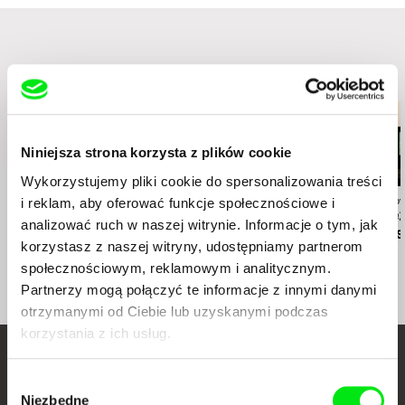
Podobne filmy (8)
Niniejsza strona korzysta z plików cookie
Wykorzystujemy pliki cookie do spersonalizowania treści
i reklam, aby oferować funkcje społecznościowe i
Wojciech Staroń
Claire Simon
Helena Třeštíko
Ji.hlava prezentuje:
Visions du Réel
DAFilms prez
analizować ruch w naszej witrynie. Informacje o tym, jak
Masterclass Wojciecha
prezentuje:
Masterclass
korzystasz z naszej witryny, udostępniamy partnerom
Staronia
Masterclass - Claire
Třeštíkovej
społecznościowym, reklamowym i analitycznym.
Simon
Partnerzy mogą połączyć te informacje z innymi danymi
otrzymanymi od Ciebie lub uzyskanymi podczas
korzystania z ich usług.
Twoje kino
Wybór
Niezbędne
zgody