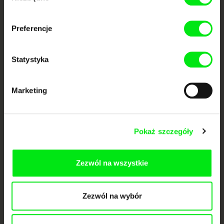
dokumentalne online
Nowe festiwalowe filmy
Preferencje
każdego tygodnia
Statystyka
Portal DAFilms.pl powstał w wyniku inicjatywy Doc Alliance, kreatywnej
współpracy 7 europejskich festiwali kina dokumentalnego. Naszym celem
jest przesuwać granice filmu dokumentalnego, wspierać jego
Marketing
różnorodność i promować wartościowe autorskie filmy.
Członkowie Doc Alliance
Pokaż szczegóły
Zezwól na wszystkie
Zezwól na wybór
CPH:DOX
Doclisboa
Millennium Docs
DOK Leipzig
Against Gravity