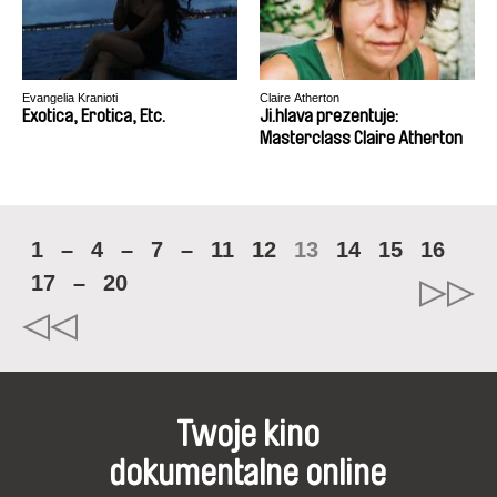
Evangelia Kranioti
Claire Atherton
Exotica, Erotica, Etc.
Ji.hlava prezentuje:
Masterclass Claire Atherton
1
–
4
–
7
–
11
12
13
14
15
16
17
–
20
Twoje kino
dokumentalne online