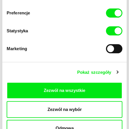
Preferencje
Statystyka
Teresa Czepiec
Luciano Pérez Fernández
Radwan
Fire Mouth
Marketing
Pokaż szczegóły
Daniel Banaczek
Filip Drzewiecki
Zezwól na wszystkie
Dzień pierwszy
Odprawa
Zezwól na wybór
Odmowa