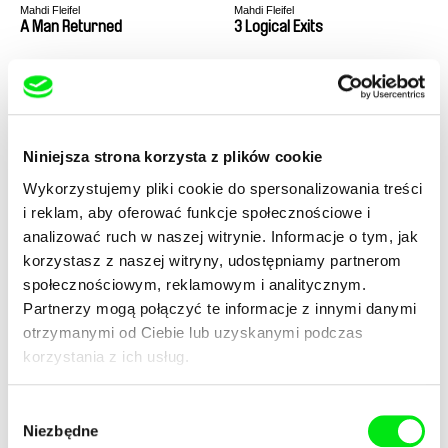
Mahdi Fleifel
Mahdi Fleifel
A Man Returned
3 Logical Exits
Niniejsza strona korzysta z plików cookie
Wykorzystujemy pliki cookie do spersonalizowania treści
Mahdi Fleifel
Gustavo Vinagre
i reklam, aby oferować funkcje społecznościowe i
I Signed the Petition
I Remember the Crows
analizować ruch w naszej witrynie. Informacje o tym, jak
korzystasz z naszej witryny, udostępniamy partnerom
społecznościowym, reklamowym i analitycznym.
Partnerzy mogą połączyć te informacje z innymi danymi
otrzymanymi od Ciebie lub uzyskanymi podczas
korzystania z ich usług.
Agnieszka Elbanowska
Sebastian Weber
Polonez
Gość
Wybór
Niezbędne
zgody