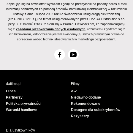
Zapisując się na newsletter wyrażam zgodę na przesyłanie na podany adres e-mail
informacji handlowych za pomocą środków komunikacji elektronicznej w rozumieniu
ustawy z dnia 18 lipca 2002 roku o świadczeniu usług drogą elektroniczną
(Dz.U.2017.1219 t.j.) na temat usług oferowanych przez Doc-Air Distribution s.r.o.
przy ul. Ostrovní 126/30 z siedzibą w Pradze. Oświadczam, że zapoznałem(am)
się z
Zasadami przetwarzania danych osobowych
, rozumiem i zgadzam się z
ich brzmieniem, jednocześnie jestem świadomy(a) swoich praw,w tym prawa do
sprzeciwu wobec technik stosowanych w marketingu bezpośrednim.
F
Y
a
o
c
u
e
T
b
u
dafilms.pl
Filmy
o
b
O nas
A-Z
o
e
Partnerzy
Niedawno dodane
k
Polityka prywatności
Rekomendowane
Warunki handlowe
Dostępne dla subskrybentów
Reżyserzy
Dla użytkowników