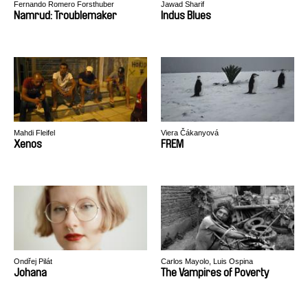
Fernando Romero Forsthuber
Jawad Sharif
Namrud: Troublemaker
Indus Blues
Mahdi Fleifel
Viera Čákanyová
Xenos
FREM
Ondřej Pilát
Carlos Mayolo, Luis Ospina
Johana
The Vampires of Poverty