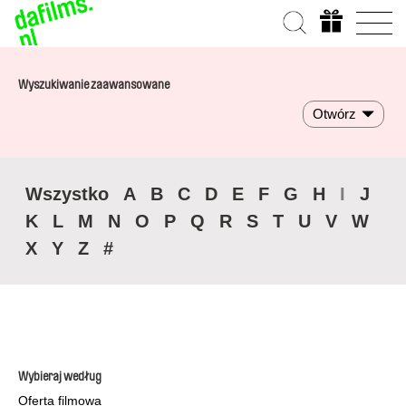
Wyszukiwanie zaawansowane
Otwórz
Wszystko
A
B
C
D
E
F
G
H
I
J
K
L
M
N
O
P
Q
R
S
T
U
V
W
X
Y
Z
#
Wybieraj według
Oferta filmowa