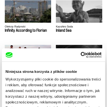
Oleksiy Radynski
Kazuhiro Soda
Infinity According to Florian
Inland Sea
Niniejsza strona korzysta z plików cookie
Marko Škop
Marcin Podolec
Inne światy
Insekt
Wykorzystujemy pliki cookie do spersonalizowania treści
i reklam, aby oferować funkcje społecznościowe i
analizować ruch w naszej witrynie. Informacje o tym, jak
korzystasz z naszej witryny, udostępniamy partnerom
społecznościowym, reklamowym i analitycznym.