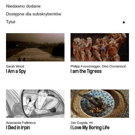
Niedawno dodane
Dostępne dla subskrybentów
Tytuł
Sarah Wood
Philipp Fussenegger, Dino Osmanović
I Am a Spy
I am the Tigress
Anastasiia Falileieva
Jan Gogola, ml.
I Died in Irpin
I Love My Boring Life