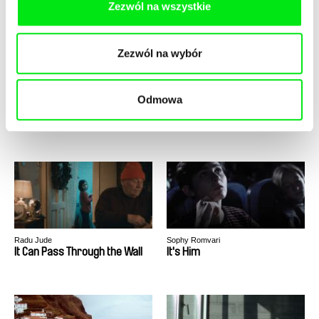
Zezwól na wszystkie
Zezwól na wybór
Odmowa
Aurelio Buchwalder
Luis Ospina
Isola
It All Started At The End
Radu Jude
Sophy Romvari
It Can Pass Through the Wall
It's Him