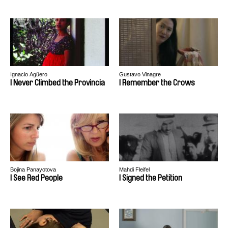
Ignacio Agüero
Gustavo Vinagre
I Never Climbed the Provincia
I Remember the Crows
Bojina Panayotova
Mahdi Fleifel
I See Red People
I Signed the Petition