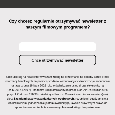
Czy chcesz regularnie otrzymywać newsletter z
naszym filmowym programem?
Zapisując się na newsletter wyrażam zgodę na przesyłanie na podany adres e-mail
informacji handlowych za pomocą środków komunikacji elektronicznej w rozumieniu
ustawy z dnia 18 lipca 2002 roku o świadczeniu usług drogą elektroniczną
(Dz.U.2017.1219 t.j.) na temat usług oferowanych przez Doc-Air Distribution s.r.o.
przy ul. Ostrovní 126/30 z siedzibą w Pradze. Oświadczam, że zapoznałem(am)
się z
Zasadami przetwarzania danych osobowych
, rozumiem i zgadzam się z
ich brzmieniem, jednocześnie jestem świadomy(a) swoich praw,w tym prawa do
sprzeciwu wobec technik stosowanych w marketingu bezpośrednim.