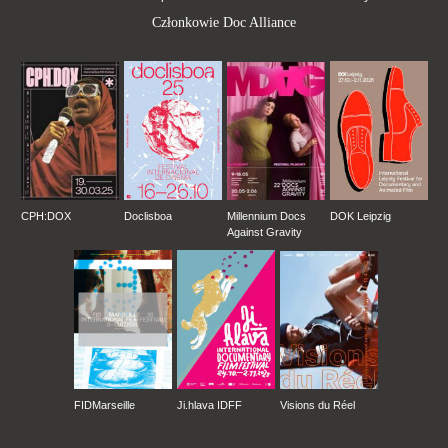
Członkowie Doc Alliance
CPH:DOX
Doclisboa
Millennium Docs
DOK Leipzig
Against Gravity
FIDMarseille
Ji.hlava IDFF
Visions du Réel