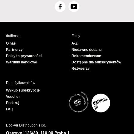
F
Y
a
o
c
u
e
T
b
u
dafilms.pl
Filmy
o
b
O nas
A-Z
o
e
Partnerzy
Niedawno dodane
k
Polityka prywatności
Rekomendowane
Warunki handlowe
Dostępne dla subskrybentów
Reżyserzy
Dla użytkowników
Wykup subskrypcję
Voucher
Podaruj
FAQ
Doc-Air Distribution s.r.o.
Ostrovní 126/30, 110 00 Praha 1,