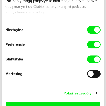
Partnerzy mogą połączyć te informacje z innymi danymi
otrzymanymi od Ciebie lub uzyskanymi podczas
Jim Finn
Cristina Motta
korzystania z ich usług.
Interkosmos
Into Thin Air
Wybór
Niezbędne
zgody
Preferencje
Paweł Łoziński
Maryam Tafakory
Inwentaryzacja
Irani Bag
Statystyka
Marketing
Pokaż szczegóły
Daniel Draper
Stéphane Goël
Iron Ladies
Islander