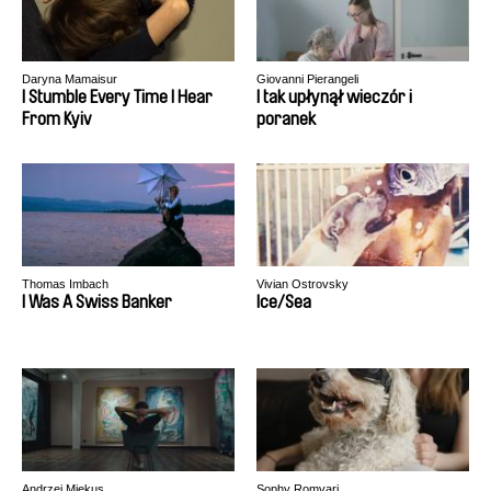
Daryna Mamaisur
Giovanni Pierangeli
I Stumble Every Time I Hear
I tak upłynął wieczór i
From Kyiv
poranek
Thomas Imbach
Vivian Ostrovsky
I Was A Swiss Banker
Ice/Sea
Andrzej Miękus
Sophy Romvari