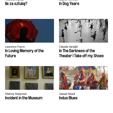
Ile za sztukę?
In Dog Years
Laurence Favre
Cláudia Varejão
In Loving Memory of the
In The Darkness of the
Future
Theater I Take off my Shoes
Oleksiy Radynski
Jawad Sharif
Incident in the Museum
Indus Blues