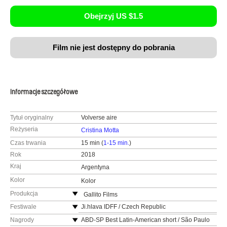
Obejrzyj US $1.5
Film nie jest dostępny do pobrania
Informacje szczegółowe
Tytuł oryginalny
Volverse aire
Reżyseria
Cristina Motta
Czas trwania
15 min (
1-15 min.
)
Rok
2018
Kraj
Argentyna
Kolor
Kolor
Produkcja
Gallito Films
Argentyna
Festiwale
Ji.hlava IDFF / Czech Republic
www:
http://www.gallitofilms.com/
Aguilar Film Festival / Spain
Nagrody
ABD-SP Best Latin-American short / São Paulo