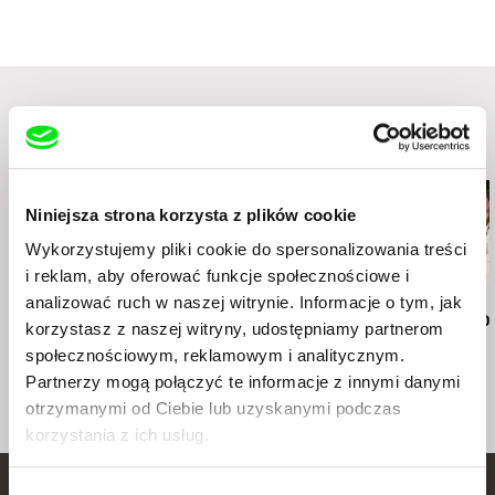
International Short Film Festival-Curta
e-mail:
tokatlianes@gmail.com
Cinemigrante Film Festival / Argentina
Kinoforum / Brazil
Festival 30 años de La Mujer y El Cine /
Argentina
Curta Cinema, Rio de Janeiro International
Short Film Festival / Brazil
International Festival Signes de Nuit / Bangkok
/Thailand
Podobne filmy (20)
Festival de Cine Argentino / Lisbon / Portugal
International Festival of Colombian Cinema in
Niniejsza strona korzysta z plików cookie
Buenos Aires / Argentina
Cine de artistas, DOCBUENOS AIRES, Buenos
Wykorzystujemy pliki cookie do spersonalizowania treści
Aires / Argentina
i reklam, aby oferować funkcje społecznościowe i
Shnit International Shortfilm Festival / Argentina
analizować ruch w naszej witrynie. Informacje o tym, jak
Petra Seliškar
Lesia Diak
Elita Kļaviņa
The Grandmothers of
Dad's Lullaby
Sisters in Lo
korzystasz z naszej witryny, udostępniamy partnerom
Revolution
społecznościowym, reklamowym i analitycznym.
Partnerzy mogą połączyć te informacje z innymi danymi
otrzymanymi od Ciebie lub uzyskanymi podczas
korzystania z ich usług.