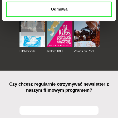
CPH:DOX
Doclisboa
Millennium Docs
DOK Leipzig
Against Gravity
Odmowa
FIDMarseille
Ji.hlava IDFF
Visions du Réel
Czy chcesz regularnie otrzymywać newsletter z
naszym filmowym programem?