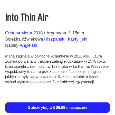
Into Thin Air
Reżyseria
Rok
Cristina Motta
2018
Argentyna
15min
Ścieżka dźwiękowa
Hiszpański, kastylijski
Napisy
Angielski
Maria zaginęła w północnej Argentynie w 2011 roku, Laura
została porwana w trakcie szalejącej dyktatury w 1978 roku,
Ema zginęła z rąk Indian w 1875 roku w La Palma. Wszystkie
współdzieliły to samo przeznaczenie: ślad po nich zaginął,
jakby rozmyły się w powietrzu. Każde z ostatnich trzech
stuleci wyraża podobną ścieżkę kobiecej egzystencji.
Subskrybuj US $6.99 miesięcznie