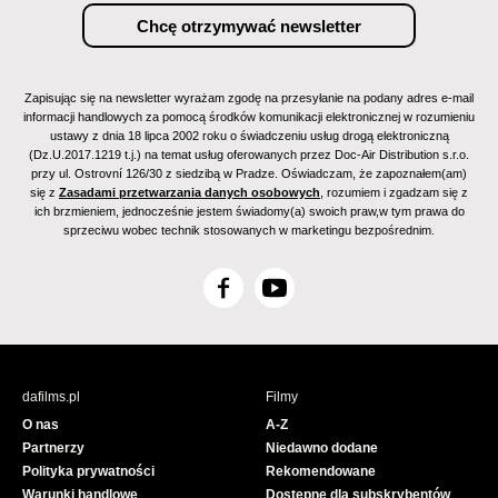
Zapisując się na newsletter wyrażam zgodę na przesyłanie na podany adres e-mail
informacji handlowych za pomocą środków komunikacji elektronicznej w rozumieniu
ustawy z dnia 18 lipca 2002 roku o świadczeniu usług drogą elektroniczną
(Dz.U.2017.1219 t.j.) na temat usług oferowanych przez Doc-Air Distribution s.r.o.
przy ul. Ostrovní 126/30 z siedzibą w Pradze. Oświadczam, że zapoznałem(am)
się z
Zasadami przetwarzania danych osobowych
, rozumiem i zgadzam się z
ich brzmieniem, jednocześnie jestem świadomy(a) swoich praw,w tym prawa do
sprzeciwu wobec technik stosowanych w marketingu bezpośrednim.
F
Y
a
o
c
u
e
T
b
u
dafilms.pl
Filmy
o
b
O nas
A-Z
o
e
Partnerzy
Niedawno dodane
k
Polityka prywatności
Rekomendowane
Warunki handlowe
Dostępne dla subskrybentów