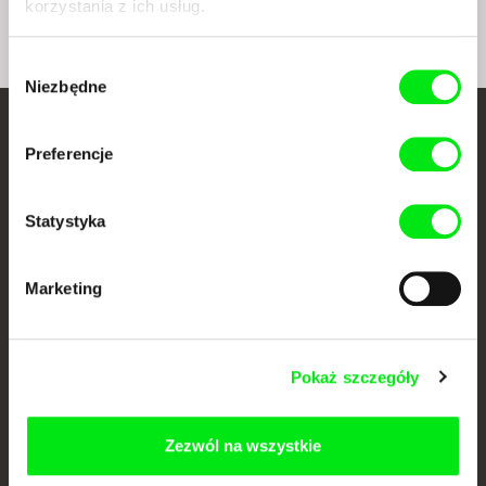
korzystania z ich usług.
Wybór
Niezbędne
zgody
Twoje kino
Preferencje
dokumentalne online
Statystyka
Nowe festiwalowe filmy
każdego tygodnia
Marketing
Portal DAFilms.pl powstał w wyniku inicjatywy Doc Alliance, kreatywnej
współpracy 7 europejskich festiwali kina dokumentalnego. Naszym celem
jest przesuwać granice filmu dokumentalnego, wspierać jego
Pokaż szczegóły
różnorodność i promować wartościowe autorskie filmy.
Członkowie Doc Alliance
Zezwól na wszystkie