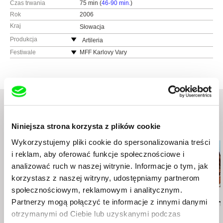
Czas trwania
75 min (
46-90 min.
)
Rok
2006
Kraj
Słowacja
Produkcja
Artileria
Słowacja
Festiwale
MFF Karlovy Vary
www:
http://www.artileria.sk
Dok-Leipzig
tel.: (+421) 903 789 198
Ekofilm Český Krumlov 2006
e-mail:
artileria@artileria.sk
Etnofilm Čadca 2006
Lubuskie Lato Filmowe – Łagów
Międzynarodowe Dni Filmu Dokumentalnego
„Rozstaje Europy”, Lublin
Niniejsza strona korzysta z plików cookie
Podobne filmy (20)
Wykorzystujemy pliki cookie do spersonalizowania treści
i reklam, aby oferować funkcje społecznościowe i
analizować ruch w naszej witrynie. Informacje o tym, jak
korzystasz z naszej witryny, udostępniamy partnerom
społecznościowym, reklamowym i analitycznym.
Aleksandr Balagura
Agnès Varda
Gonçalo Tocha
Partnerzy mogą połączyć te informacje z innymi danymi
Loli Kali Shuba
Czarne pantery
It's the Earth
Moon
otrzymanymi od Ciebie lub uzyskanymi podczas