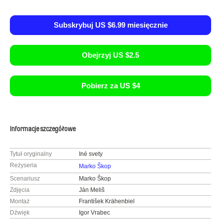
Subskrybuj US $6.99 miesięcznie
Obejrzyj US $2.5
Pobierz za US $4
Informacje szczegółowe
Tytuł oryginalny
Iné svety
Reżyseria
Marko Škop
Scenariusz
Marko Škop
Zdjęcia
Ján Meliš
Montaż
František Krähenbiel
Dźwięk
Igor Vrabec