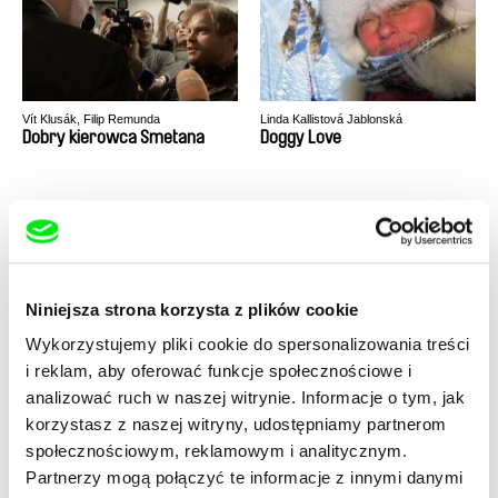
Vít Klusák, Filip Remunda
Linda Kallistová Jablonská
Dobry kierowca Smetana
Doggy Love
Niniejsza strona korzysta z plików cookie
Oksana Karpovych
Ignacio Agüero
Wykorzystujemy pliki cookie do spersonalizowania treści
Don't Worry, the Doors Will
Dreams Of Ice
Open
i reklam, aby oferować funkcje społecznościowe i
analizować ruch w naszej witrynie. Informacje o tym, jak
korzystasz z naszej witryny, udostępniamy partnerom
społecznościowym, reklamowym i analitycznym.
Partnerzy mogą połączyć te informacje z innymi danymi