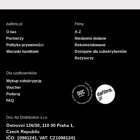
a
o
c
u
e
T
b
u
dafilms.pl
Filmy
o
b
O nas
A-Z
o
e
Partnerzy
Niedawno dodane
k
Polityka prywatności
Rekomendowane
Warunki handlowe
Dostępne dla subskrybentów
Reżyserzy
Dla użytkowników
Wykup subskrypcję
Voucher
Podaruj
FAQ
Doc-Air Distribution s.r.o.
Ostrovní 126/30, 110 00 Praha 1,
Czech Republic
IČO: 10981241, VAT: CZ10981241