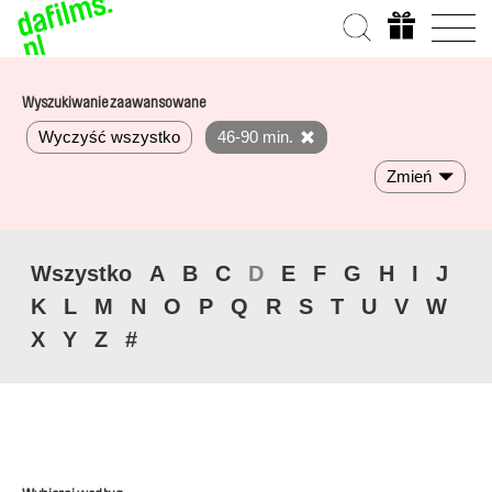
Wyszukiwanie zaawansowane
Wyczyść wszystko
46-90 min.
Zmień
Wszystko
A
B
C
D
E
F
G
H
I
J
K
L
M
N
O
P
Q
R
S
T
U
V
W
X
Y
Z
#