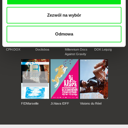
Zezwól na wybór
Odmowa
CPH:DOX
Doclisboa
Millennium Docs
DOK Leipzig
Against Gravity
FIDMarseille
Ji.hlava IDFF
Visions du Réel