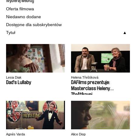
Wybieraj według
Oferta filmowa
Niedawno dodane
Dostępne dla subskrybentów
Tytuł
Lesia Diak
Helena Třeštíková
Dad's Lullaby
DAFilms prezentuje:
Masterclass Heleny
Třeštíkovej
Agnès Varda
Alice Diop