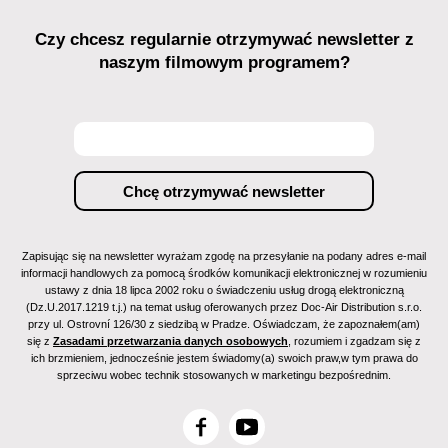
Czy chcesz regularnie otrzymywać newsletter z
naszym filmowym programem?
Zapisując się na newsletter wyrażam zgodę na przesyłanie na podany adres e-mail
informacji handlowych za pomocą środków komunikacji elektronicznej w rozumieniu
ustawy z dnia 18 lipca 2002 roku o świadczeniu usług drogą elektroniczną
(Dz.U.2017.1219 t.j.) na temat usług oferowanych przez Doc-Air Distribution s.r.o.
przy ul. Ostrovní 126/30 z siedzibą w Pradze. Oświadczam, że zapoznałem(am)
się z
Zasadami przetwarzania danych osobowych
, rozumiem i zgadzam się z
ich brzmieniem, jednocześnie jestem świadomy(a) swoich praw,w tym prawa do
sprzeciwu wobec technik stosowanych w marketingu bezpośrednim.
F
Y