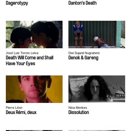
Dagerotypy
Danton's Death
José Luis Torres Leiva
Dwi Sujanti Nugraheni
Death Will Come and Shall
Denok & Gareng
Have Your Eyes
Pierre Léon
Nina Menkes
Deux Rémi, deux
Dissolution