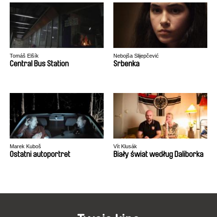
Tomáš Elšík
Nebojša Slijepčević
Central Bus Station
Srbenka
Marek Kuboš
Vít Klusák
Ostatni autoportret
Biały świat według Daliborka