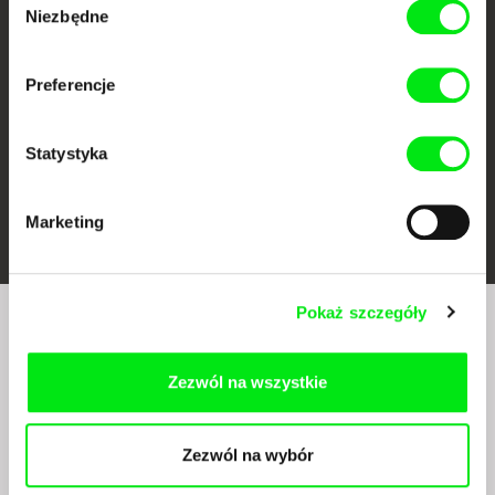
Against Gravity
Niezbędne
zgody
Preferencje
Statystyka
FIDMarseille
Ji.hlava IDFF
Visions du Réel
Marketing
Pokaż szczegóły
Czy chcesz regularnie otrzymywać newsletter z
naszym filmowym programem?
Zezwól na wszystkie
Zezwól na wybór