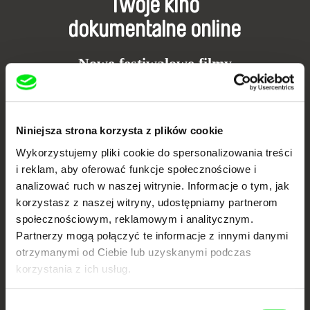
Twoje kino
dokumentalne online
Nowe festiwalowe filmy
każdego tygodnia
Portal DAFilms.pl powstał w wyniku inicjatywy Doc Alliance, kreatywnej
Niniejsza strona korzysta z plików cookie
współpracy 7 europejskich festiwali kina dokumentalnego. Naszym celem
jest przesuwać granice filmu dokumentalnego, wspierać jego
Wykorzystujemy pliki cookie do spersonalizowania treści
różnorodność i promować wartościowe autorskie filmy.
i reklam, aby oferować funkcje społecznościowe i
Członkowie Doc Alliance
analizować ruch w naszej witrynie. Informacje o tym, jak
korzystasz z naszej witryny, udostępniamy partnerom
społecznościowym, reklamowym i analitycznym.
Partnerzy mogą połączyć te informacje z innymi danymi
otrzymanymi od Ciebie lub uzyskanymi podczas
korzystania z ich usług.
Wybór
CPH:DOX
Doclisboa
Millennium Docs
DOK Leipzig