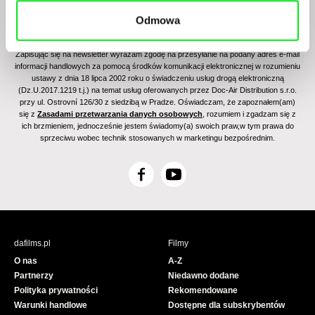
Odmowa
Zapisując się na newsletter wyrażam zgodę na przesyłanie na podany adres e-mail
informacji handlowych za pomocą środków komunikacji elektronicznej w rozumieniu
ustawy z dnia 18 lipca 2002 roku o świadczeniu usług drogą elektroniczną
(Dz.U.2017.1219 t.j.) na temat usług oferowanych przez Doc-Air Distribution s.r.o.
przy ul. Ostrovní 126/30 z siedzibą w Pradze. Oświadczam, że zapoznałem(am)
się z
Zasadami przetwarzania danych osobowych
, rozumiem i zgadzam się z
ich brzmieniem, jednocześnie jestem świadomy(a) swoich praw,w tym prawa do
sprzeciwu wobec technik stosowanych w marketingu bezpośrednim.
F
Y
a
o
c
u
e
T
b
u
dafilms.pl
Filmy
o
b
O nas
A-Z
o
e
Partnerzy
Niedawno dodane
k
Polityka prywatności
Rekomendowane
Warunki handlowe
Dostępne dla subskrybentów