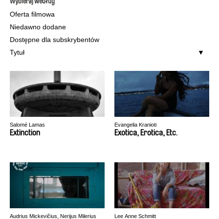
Wybieraj według
Oferta filmowa
Niedawno dodane
Dostępne dla subskrybentów
Tytuł
Salomé Lamas
Evangelia Kranioti
Extinction
Exotica, Erotica, Etc.
Audrius Mickevičius, Nerijus Milerius
Lee Anne Schmitt