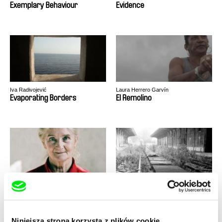
Exemplary Behaviour
Evidence
Iva Radivojević
Laura Herrero Garvín
Evaporating Borders
El Remolino
Filip Antoni Malinowski
Peter Mettler
Eksmisja
Eastern Avenue
Niniejsza strona korzysta z plików cookie