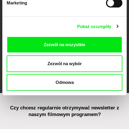
Marketing
CPH:DOX
Doclisboa
Millennium Docs
DOK Leipzig
Against Gravity
Pokaż szczegóły
Zezwól na wszystkie
Zezwól na wybór
FIDMarseille
Ji.hlava IDFF
Visions du Réel
Odmowa
Czy chcesz regularnie otrzymywać newsletter z
naszym filmowym programem?