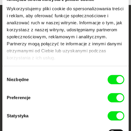
Wykorzystujemy pliki cookie do spersonalizowania treści
i reklam, aby oferować funkcje społecznościowe i
Twoje kino
analizować ruch w naszej witrynie. Informacje o tym, jak
korzystasz z naszej witryny, udostępniamy partnerom
dokumentalne online
społecznościowym, reklamowym i analitycznym.
Partnerzy mogą połączyć te informacje z innymi danymi
Nowe festiwalowe filmy
otrzymanymi od Ciebie lub uzyskanymi podczas
każdego tygodnia
korzystania z ich usług.
Portal DAFilms.pl powstał w wyniku inicjatywy Doc Alliance, kreatywnej
Wybór
współpracy 7 europejskich festiwali kina dokumentalnego. Naszym celem
Niezbędne
jest przesuwać granice filmu dokumentalnego, wspierać jego
zgody
różnorodność i promować wartościowe autorskie filmy.
Członkowie Doc Alliance
Preferencje
Statystyka