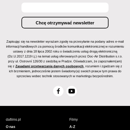
Zapisując się na newsletter wyrażam zgodę na przesyłanie na podany adres e-mail
informacji handlowych za pomocą środków komunikacji elektronicznej w rozumieniu
ustawy z dnia 18 lipca 2002 roku o świadczeniu usług drogą elektroniczną
(Dz.U.2017.1219 t.j.) na temat usług oferowanych przez Doc-Air Distribution s.r.o.
przy ul. Ostrovní 126/30 z siedzibą w Pradze. Oświadczam, że zapoznałem(am)
się z
Zasadami przetwarzania danych osobowych
, rozumiem i zgadzam się z
ich brzmieniem, jednocześnie jestem świadomy(a) swoich praw,w tym prawa do
sprzeciwu wobec technik stosowanych w marketingu bezpośrednim.
F
Y
a
o
c
u
e
T
b
u
dafilms.pl
Filmy
o
b
O nas
A-Z
o
e