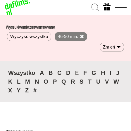
Wyszukiwanie zaawansowane
Wyczyść wszystko
46-90 min.
Zmień
Wszystko
A
B
C
D
E
F
G
H
I
J
K
L
M
N
O
P
Q
R
S
T
U
V
W
X
Y
Z
#