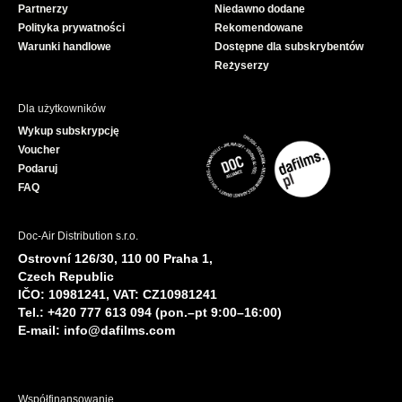
Partnerzy
Niedawno dodane
k
Polityka prywatności
Rekomendowane
Warunki handlowe
Dostępne dla subskrybentów
Reżyserzy
Dla użytkowników
Wykup subskrypcję
Voucher
Podaruj
FAQ
Doc-Air Distribution s.r.o.
Ostrovní 126/30, 110 00 Praha 1,
Czech Republic
IČO: 10981241, VAT: CZ10981241
Tel.: +420 777 613 094 (pon.–pt 9:00–16:00)
E-mail:
info@dafilms.com
Współfinansowanie