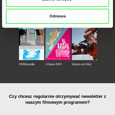
Odmowa
CPH:DOX
Doclisboa
Millennium Docs
DOK Leipzig
Against Gravity
FIDMarseille
Ji.hlava IDFF
Visions du Réel
Czy chcesz regularnie otrzymywać newsletter z
naszym filmowym programem?