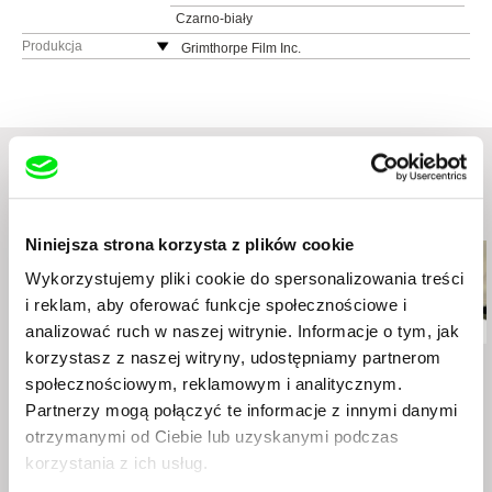
Czarno-biały
Produkcja
Grimthorpe Film Inc.
P.O. Box 67665
M5T 3M1 Toronto, Ontario
Kanada
www:
http://www.petermettler.com/
e-mail:
grimfilm@uniserve.com
,
info@peterme
ttler.com
Podobne filmy (20)
Niniejsza strona korzysta z plików cookie
Wykorzystujemy pliki cookie do spersonalizowania treści
i reklam, aby oferować funkcje społecznościowe i
analizować ruch w naszej witrynie. Informacje o tym, jak
korzystasz z naszej witryny, udostępniamy partnerom
Peter Mettler
Cláudia Varejão
Sergei Loznitsa
Balifilm
Ama-San
Pejzaż
społecznościowym, reklamowym i analitycznym.
Partnerzy mogą połączyć te informacje z innymi danymi
otrzymanymi od Ciebie lub uzyskanymi podczas
korzystania z ich usług.