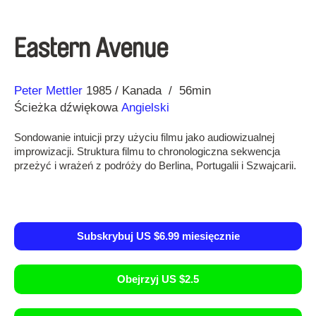
Eastern Avenue
Reżyseria
Rok
Peter Mettler
1985
Kanada
56min
Ścieżka dźwiękowa
Angielski
Sondowanie intuicji przy użyciu filmu jako audiowizualnej
improwizacji. Struktura filmu to chronologiczna sekwencja
przeżyć i wrażeń z podróży do Berlina, Portugalii i Szwajcarii.
Subskrybuj US $6.99 miesięcznie
Obejrzyj US $2.5