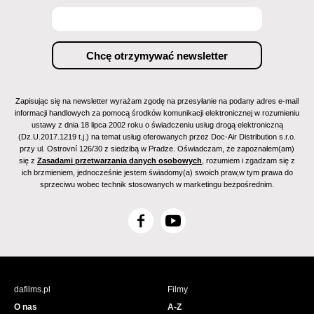
Zapisując się na newsletter wyrażam zgodę na przesyłanie na podany adres e-mail
informacji handlowych za pomocą środków komunikacji elektronicznej w rozumieniu
ustawy z dnia 18 lipca 2002 roku o świadczeniu usług drogą elektroniczną
(Dz.U.2017.1219 t.j.) na temat usług oferowanych przez Doc-Air Distribution s.r.o.
przy ul. Ostrovní 126/30 z siedzibą w Pradze. Oświadczam, że zapoznałem(am)
się z
Zasadami przetwarzania danych osobowych
, rozumiem i zgadzam się z
ich brzmieniem, jednocześnie jestem świadomy(a) swoich praw,w tym prawa do
sprzeciwu wobec technik stosowanych w marketingu bezpośrednim.
F
Y
a
o
c
u
e
T
b
u
dafilms.pl
Filmy
o
b
O nas
A-Z
o
e