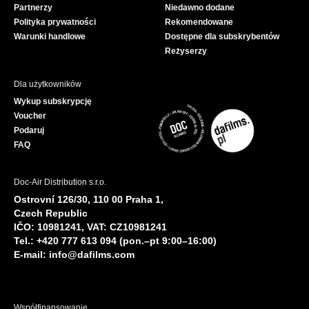
Partnerzy
Niedawno dodane
k
Polityka prywatności
Rekomendowane
Warunki handlowe
Dostępne dla subskrybentów
Reżyserzy
Dla użytkowników
Wykup subskrypcję
Voucher
Podaruj
FAQ
Doc-Air Distribution s.r.o.
Ostrovní 126/30, 110 00 Praha 1,
Czech Republic
IČO: 10981241, VAT: CZ10981241
Tel.: +420 777 613 094 (pon.–pt 9:00–16:00)
E-mail:
info@dafilms.com
Współfinansowanie