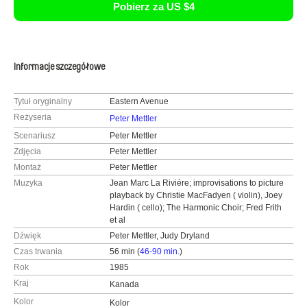
Pobierz za US $4
Informacje szczegółowe
Tytuł oryginalny
Eastern Avenue
Reżyseria
Peter Mettler
Scenariusz
Peter Mettler
Zdjęcia
Peter Mettler
Montaż
Peter Mettler
Muzyka
Jean Marc La Riviére; improvisations to picture
playback by Christie MacFadyen ( violin), Joey
Hardin ( cello); The Harmonic Choir; Fred Frith
et al
Dźwięk
Peter Mettler, Judy Dryland
Czas trwania
56 min (
46-90 min.
)
Rok
1985
Kraj
Kanada
Kolor
Kolor