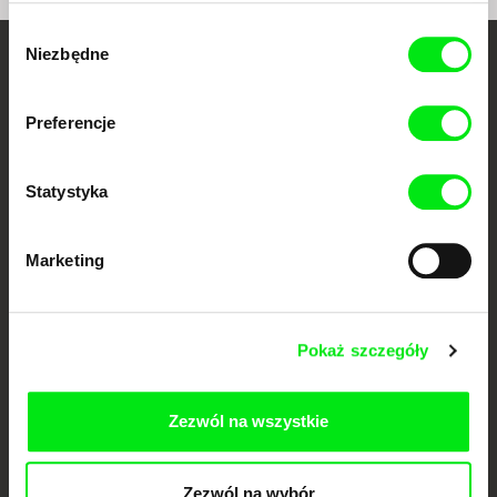
Wybór
Niezbędne
zgody
Twoje kino
dokumentalne online
Preferencje
Nowe festiwalowe filmy
Statystyka
każdego tygodnia
Marketing
Portal DAFilms.pl powstał w wyniku inicjatywy Doc Alliance, kreatywnej
współpracy 7 europejskich festiwali kina dokumentalnego. Naszym celem
jest przesuwać granice filmu dokumentalnego, wspierać jego
różnorodność i promować wartościowe autorskie filmy.
Pokaż szczegóły
Członkowie Doc Alliance
Zezwól na wszystkie
Zezwól na wybór