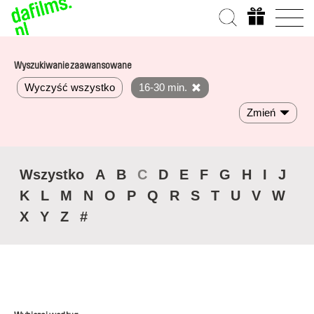
Wyszukiwanie zaawansowane
Wyczyść wszystko
16-30 min.
Zmień
Wszystko
A
B
C
D
E
F
G
H
I
J
K
L
M
N
O
P
Q
R
S
T
U
V
W
X
Y
Z
#