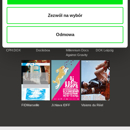
Zezwól na wybór
Odmowa
CPH:DOX
Doclisboa
Millennium Docs
DOK Leipzig
Against Gravity
FIDMarseille
Ji.hlava IDFF
Visions du Réel