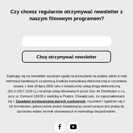
Czy chcesz regularnie otrzymywać newsletter z
naszym filmowym programem?
Zapisując się na newsletter wyrażam zgodę na przesyłanie na podany adres e-mail
informacji handlowych za pomocą środków komunikacji elektronicznej w rozumieniu
ustawy z dnia 18 lipca 2002 roku o świadczeniu usług drogą elektroniczną
(Dz.U.2017.1219 t.j.) na temat usług oferowanych przez Doc-Air Distribution s.r.o.
przy ul. Ostrovní 126/30 z siedzibą w Pradze. Oświadczam, że zapoznałem(am)
się z
Zasadami przetwarzania danych osobowych
, rozumiem i zgadzam się z
ich brzmieniem, jednocześnie jestem świadomy(a) swoich praw,w tym prawa do
sprzeciwu wobec technik stosowanych w marketingu bezpośrednim.
F
Y