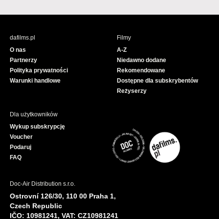
a
o
c
u
e
T
b
u
dafilms.pl
Filmy
o
b
O nas
A-Z
o
e
Partnerzy
Niedawno dodane
k
Polityka prywatności
Rekomendowane
Warunki handlowe
Dostępne dla subskrybentów
Reżyserzy
Dla użytkowników
Wykup subskrypcję
Voucher
Podaruj
FAQ
Doc-Air Distribution s.r.o.
Ostrovní 126/30, 110 00 Praha 1,
Czech Republic
IČO: 10981241, VAT: CZ10981241