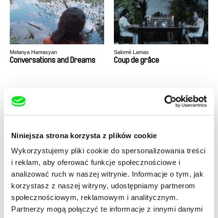
Melanya Hamasyan
Salomé Lamas
Conversations and Dreams
Coup de grâce
Niniejsza strona korzysta z plików cookie
John Smith
Agnès Varda
Wykorzystujemy pliki cookie do spersonalizowania treści
Covid Messages
Czarne pantery
i reklam, aby oferować funkcje społecznościowe i
analizować ruch w naszej witrynie. Informacje o tym, jak
korzystasz z naszej witryny, udostępniamy partnerom
społecznościowym, reklamowym i analitycznym.
Partnerzy mogą połączyć te informacje z innymi danymi