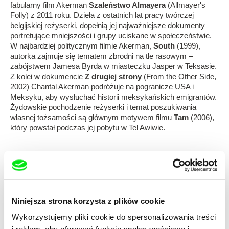
fabularny film Akerman
Szaleństwo Almayera
(Allmayer's
Folly) z 2011 roku. Dzieła z ostatnich lat pracy twórczej
belgijskiej reżyserki, dopełnią jej najważniejsze dokumenty
portretujące mniejszości i grupy uciskane w społeczeństwie.
W najbardziej politycznym filmie Akerman,
South
(1999),
autorka zajmuje się tematem zbrodni na tle rasowym –
zabójstwem Jamesa Byrda w miasteczku Jasper w Teksasie.
Z kolei w dokumencie
Z drugiej strony
(From the Other Side,
2002) Chantal Akerman podróżuje na pogranicze USA i
Meksyku, aby wysłuchać historii meksykańskich emigrantów.
Żydowskie pochodzenie reżyserki i temat poszukiwania
własnej tożsamości są głównym motywem filmu
Tam
(2006),
który powstał podczas jej pobytu w Tel Awiwie.
Subskrybuj US $6.99 miesięcznie
Niniejsza strona korzysta z plików cookie
Wykorzystujemy pliki cookie do spersonalizowania treści