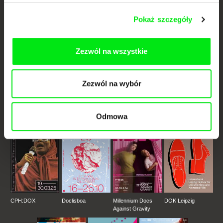
dokumentalne online
Pokaż szczegóły
Nowe festiwalowe filmy
każdego tygodnia
Zezwól na wszystkie
Portal DAFilms.pl powstał w wyniku inicjatywy Doc Alliance, kreatywnej
współpracy 7 europejskich festiwali kina dokumentalnego. Naszym celem
Zezwól na wybór
jest przesuwać granice filmu dokumentalnego, wspierać jego
różnorodność i promować wartościowe autorskie filmy.
Członkowie Doc Alliance
Odmowa
CPH:DOX
Doclisboa
Millennium Docs
DOK Leipzig
Against Gravity