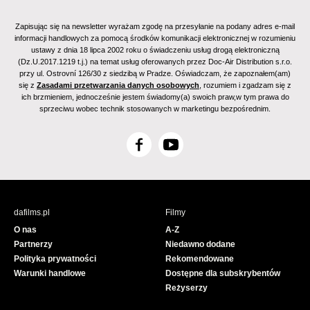
Zapisując się na newsletter wyrażam zgodę na przesyłanie na podany adres e-mail
informacji handlowych za pomocą środków komunikacji elektronicznej w rozumieniu
ustawy z dnia 18 lipca 2002 roku o świadczeniu usług drogą elektroniczną
(Dz.U.2017.1219 t.j.) na temat usług oferowanych przez Doc-Air Distribution s.r.o.
przy ul. Ostrovní 126/30 z siedzibą w Pradze. Oświadczam, że zapoznałem(am)
się z
Zasadami przetwarzania danych osobowych
, rozumiem i zgadzam się z
ich brzmieniem, jednocześnie jestem świadomy(a) swoich praw,w tym prawa do
sprzeciwu wobec technik stosowanych w marketingu bezpośrednim.
F
Y
a
o
c
u
e
T
b
u
dafilms.pl
Filmy
o
b
O nas
A-Z
o
e
Partnerzy
Niedawno dodane
k
Polityka prywatności
Rekomendowane
Warunki handlowe
Dostępne dla subskrybentów
Reżyserzy