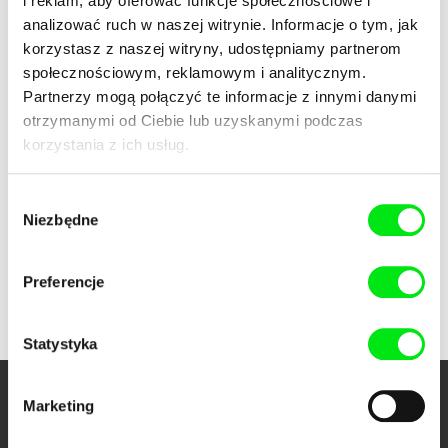
Wybrane filmy
i reklam, aby oferować funkcje społecznościowe i
analizować ruch w naszej witrynie. Informacje o tym, jak
korzystasz z naszej witryny, udostępniamy partnerom
społecznościowym, reklamowym i analitycznym.
Partnerzy mogą połączyć te informacje z innymi danymi
otrzymanymi od Ciebie lub uzyskanymi podczas
Claire Atherton
korzystania z ich usług.
Ji.hlava prezentuje:
Masterclass Claire Atherton
Wybór
Niezbędne
zgody
Wróć do listy programów
Preferencje
Statystyka
Marketing
Twoje kino