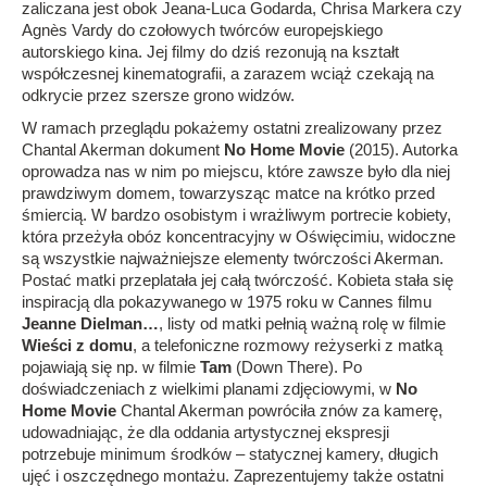
zaliczana jest obok Jeana-Luca Godarda, Chrisa Markera czy
Agnès Vardy do czołowych twórców europejskiego
autorskiego kina. Jej filmy do dziś rezonują na kształt
współczesnej kinematografii, a zarazem wciąż czekają na
odkrycie przez szersze grono widzów.
W ramach przeglądu pokażemy ostatni zrealizowany przez
Chantal Akerman dokument
No Home Movie
(2015). Autorka
oprowadza nas w nim po miejscu, które zawsze było dla niej
prawdziwym domem, towarzysząc matce na krótko przed
śmiercią. W bardzo osobistym i wrażliwym portrecie kobiety,
która przeżyła obóz koncentracyjny w Oświęcimiu, widoczne
są wszystkie najważniejsze elementy twórczości Akerman.
Postać matki przeplatała jej całą twórczość. Kobieta stała się
inspiracją dla pokazywanego w 1975 roku w Cannes filmu
Jeanne Dielman…
, listy od matki pełnią ważną rolę w filmie
Wieści z domu
, a telefoniczne rozmowy reżyserki z matką
pojawiają się np. w filmie
Tam
(Down There). Po
doświadczeniach z wielkimi planami zdjęciowymi, w
No
Home Movie
Chantal Akerman powróciła znów za kamerę,
udowadniając, że dla oddania artystycznej ekspresji
potrzebuje minimum środków – statycznej kamery, długich
ujęć i oszczędnego montażu. Zaprezentujemy także ostatni