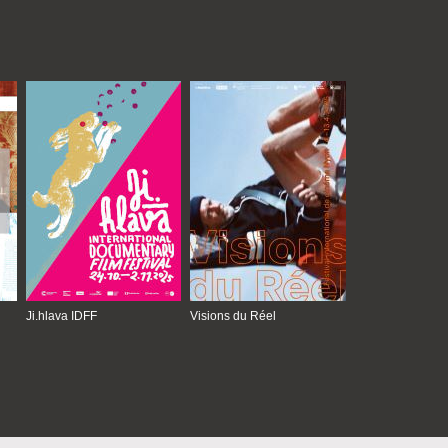
Ji.hlava IDFF
Visions du Réel