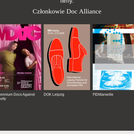
filmy.
Członkowie Doc Alliance
lennium Docs Against
DOK Leipzig
FIDMarseille
vity