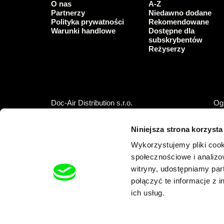
O nas
A-Z
Partnerzy
Niedawno dodane
Polityka prywatności
Rekomendowane
Warunki handlowe
Dostępne dla
subskrybentów
Reżyserzy
Doc-Air Distribution s.r.o.
Ogl
Ostrovní 126/30, 110 00 Praha 1,
Czech Republic
Niniejsza strona korzysta
IČO: 10981241, VAT: CZ10981241
Wykorzystujemy pliki cook
Tel.: +420 777 613 094 (pon.–pt 9:00–16:00)
E-mail:
info@dafilms.com
społecznościowe i analizo
witryny, udostępniamy pa
połączyć te informacje z 
ich usług.
Współfinansowanie