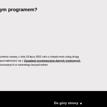
owym programem?
mieniu ustawy z dnia 18 lipca 2002 roku o świadczeniu usług drogą
 zapoznałem(am) się z
Zasadami przetwarzania danych osobowych
,
 stosowanych w marketingu bezpośrednim.
Do góry strony ▲