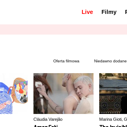
Live
Filmy
yść wszystko
Napisy - Grecki, nowogrecki (od 1453)
Oferta filmowa
Niedawno dodane
Cláudia Varejão
Marina Gioti,