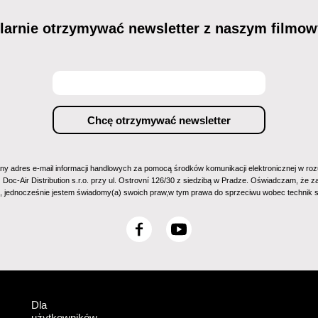
ularnie otrzymywać newsletter z naszym film
ny adres e-mail informacji handlowych za pomocą środków komunikacji elektronicznej w rozu
z Doc-Air Distribution s.r.o. przy ul. Ostrovní 126/30 z siedzibą w Pradze. Oświadczam, że
m, jednocześnie jestem świadomy(a) swoich praw,w tym prawa do sprzeciwu wobec technik
F
Y
a
o
c
u
e
T
b
u
Dla
o
b
użytkowników