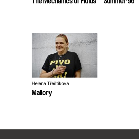
The Mechanics of Fluids
Summer 96
Helena Třeštíková
Mallory