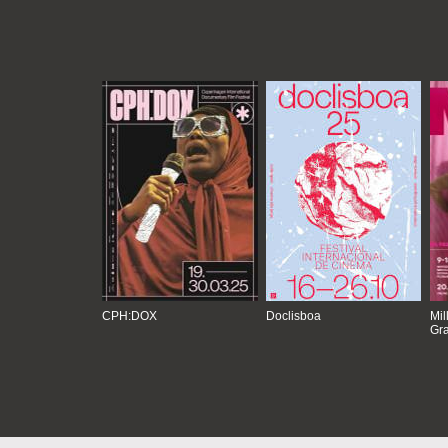
CPH:DOX
Doclisboa
Mil
Gra