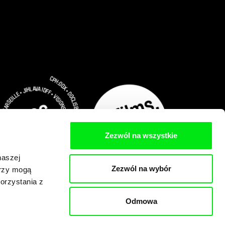
Zezwól na wszystkie
naszej
Zezwól na wybór
erzy mogą
orzystania z
Odmowa