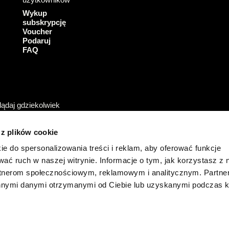
o
e
k
Wykup
subskrypcję
Voucher
Podaruj
FAQ
ądaj gdziekolwiek
 z plików cookie
ie do spersonalizowania treści i reklam, aby oferować funkcje
wać ruch w naszej witrynie. Informacje o tym, jak korzystasz z 
rtnerom społecznościowym, reklamowym i analitycznym. Partn
innymi danymi otrzymanymi od Ciebie lub uzyskanymi podczas k