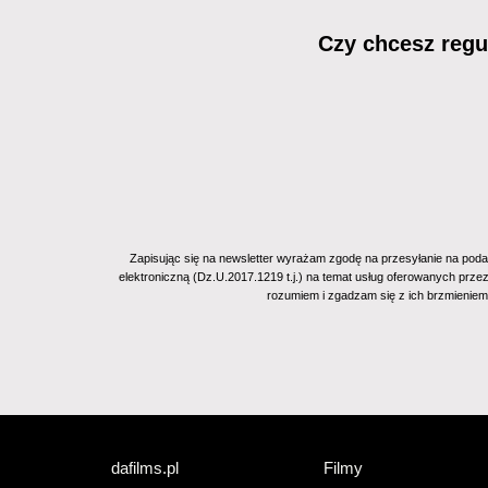
Czy chcesz reg
Zapisując się na newsletter wyrażam zgodę na przesyłanie na poda
elektroniczną (Dz.U.2017.1219 t.j.) na temat usług oferowanych prze
rozumiem i zgadzam się z ich brzmienie
dafilms.pl
Filmy