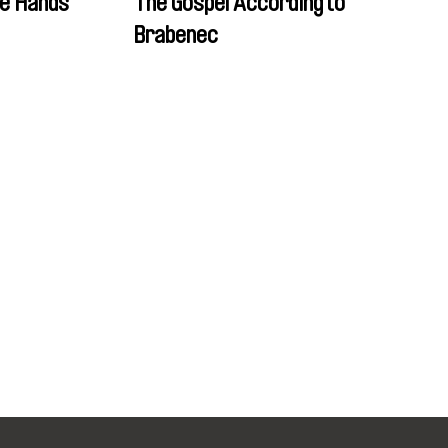
le Hands
The Gospel According to
Brabenec