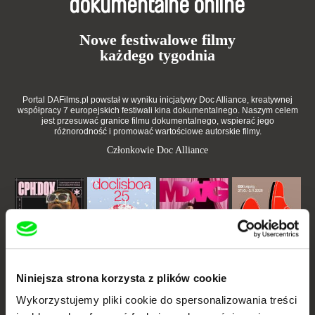
dokumentalne online
Nowe festiwalowe filmy
każdego tygodnia
Portal DAFilms.pl powstał w wyniku inicjatywy Doc Alliance, kreatywnej
współpracy 7 europejskich festiwali kina dokumentalnego. Naszym celem
jest przesuwać granice filmu dokumentalnego, wspierać jego
różnorodność i promować wartościowe autorskie filmy.
Członkowie Doc Alliance
Niniejsza strona korzysta z plików cookie
CPH:DOX
Doclisboa
Millennium Docs
DOK Leipzig
Against Gravity
Wykorzystujemy pliki cookie do spersonalizowania treści