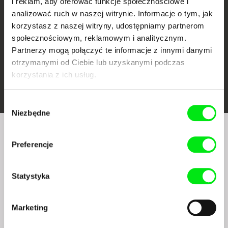
i reklam, aby oferować funkcje społecznościowe i
analizować ruch w naszej witrynie. Informacje o tym, jak
korzystasz z naszej witryny, udostępniamy partnerom
społecznościowym, reklamowym i analitycznym.
Partnerzy mogą połączyć te informacje z innymi danymi
otrzymanymi od Ciebie lub uzyskanymi podczas
korzystania z ich usług.
FIDMarseille
Ji.hlava IDFF
Visions du Réel
Wybór
Niezbędne
zgody
Czy chcesz regularnie otrzymywać newsletter z
Preferencje
naszym filmowym programem?
Statystyka
Marketing