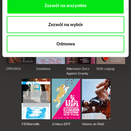
jest przesuwać granice filmu dokumentalnego, wspierać jego
różnorodność i promować wartościowe autorskie filmy.
Zezwól na wszystkie
Członkowie Doc Alliance
Zezwól na wybór
Odmowa
CPH:DOX
Doclisboa
Millennium Docs
DOK Leipzig
Against Gravity
FIDMarseille
Ji.hlava IDFF
Visions du Réel