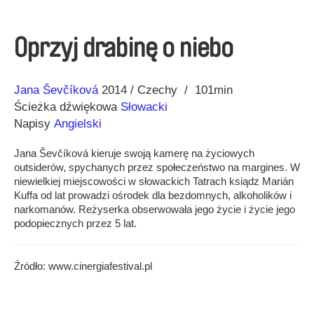
Oprzyj drabinę o niebo
Reżyseria
Rok
Jana Ševčíková
2014
Czechy
101min
Ścieżka dźwiękowa
Słowacki
Napisy
Angielski
Jana Ševčíková kieruje swoją kamerę na życiowych
outsiderów, spychanych przez społeczeństwo na margines. W
niewielkiej miejscowości w słowackich Tatrach ksiądz Marián
Kuffa od lat prowadzi ośrodek dla bezdomnych, alkoholików i
narkomanów. Reżyserka obserwowała jego życie i życie jego
podopiecznych przez 5 lat.
Źródło: www.cinergiafestival.pl