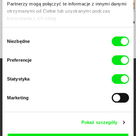
Partnerzy mogą połączyć te informacje z innymi danymi
otrzymanymi od Ciebie lub uzyskanymi podczas
Helena Třeštíková
Helena Třeštíková
Vít Klusák
korzystania z ich usług.
René. Klątwa wolności
René
Biały świat 
Daliborka
Wybór
Niezbędne
zgody
Preferencje
Twoje kino
Statystyka
dokumentalne online
Marketing
Nowe festiwalowe filmy
każdego tygodnia
Pokaż szczegóły
Portal DAFilms.pl powstał w wyniku inicjatywy Doc Alliance, kreatywnej
współpracy 7 europejskich festiwali kina dokumentalnego. Naszym celem