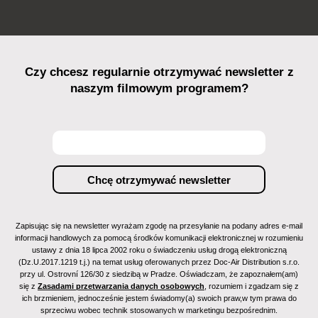
Czy chcesz regularnie otrzymywać newsletter z
naszym filmowym programem?
Zapisując się na newsletter wyrażam zgodę na przesyłanie na podany adres e-mail
informacji handlowych za pomocą środków komunikacji elektronicznej w rozumieniu
ustawy z dnia 18 lipca 2002 roku o świadczeniu usług drogą elektroniczną
(Dz.U.2017.1219 t.j.) na temat usług oferowanych przez Doc-Air Distribution s.r.o.
przy ul. Ostrovní 126/30 z siedzibą w Pradze. Oświadczam, że zapoznałem(am)
się z
Zasadami przetwarzania danych osobowych
, rozumiem i zgadzam się z
ich brzmieniem, jednocześnie jestem świadomy(a) swoich praw,w tym prawa do
sprzeciwu wobec technik stosowanych w marketingu bezpośrednim.