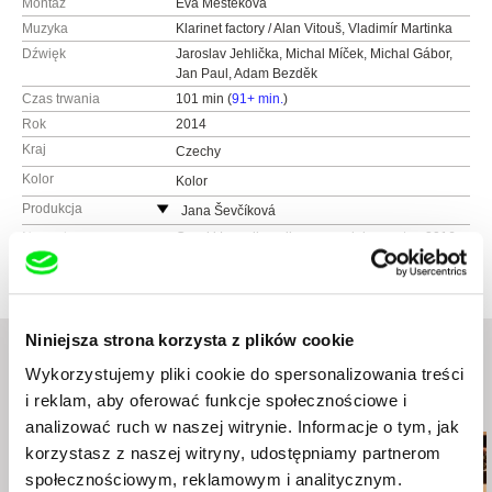
Montaż
Eva Mesteková
Muzyka
Klarinet factory / Alan Vitouš, Vladimír Martinka
Dźwięk
Jaroslav Jehlička, Michal Míček, Michal Gábor,
Jan Paul, Adam Bezděk
Czas trwania
101 min (
91+ min.
)
Rok
2014
Kraj
Czechy
Kolor
Kolor
Produkcja
Jana Ševčíková
Czechy
Nagrody
Czeski Lew dla najlepszego dokumentu - 2016
www:
http://janasevcikova.com/
e-mail:
filmsevcikova@seznam.cz
Niniejsza strona korzysta z plików cookie
Wykorzystujemy pliki cookie do spersonalizowania treści
i reklam, aby oferować funkcje społecznościowe i
Podobne filmy (20)
analizować ruch w naszej witrynie. Informacje o tym, jak
korzystasz z naszej witryny, udostępniamy partnerom
społecznościowym, reklamowym i analitycznym.