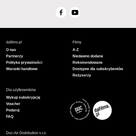
F
Y
a
o
c
u
e
T
b
u
dafilms.pl
Filmy
o
b
O nas
A-Z
o
e
Partnerzy
Niedawno dodane
k
Polityka prywatności
Rekomendowane
Warunki handlowe
Dostępne dla subskrybentów
Reżyserzy
Dla użytkowników
Wykup subskrypcję
Voucher
Podaruj
FAQ
Doc-Air Distribution s.r.o.