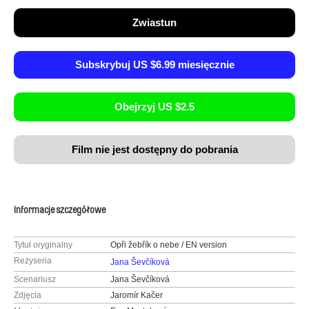
Zwiastun
Subskrybuj US $6.99 miesięcznie
Obejrzyj US $2.5
Film nie jest dostępny do pobrania
Informacje szczegółowe
Tytuł oryginalny
Opři žebřík o nebe / EN version
Reżyseria
Jana Ševčíková
Scenariusz
Jana Ševčíková
Zdjęcia
Jaromír Kačer