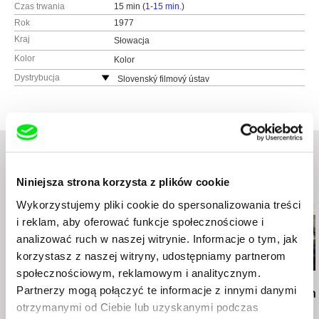
Czas trwania
15 min (
1-15 min.
)
Rok
1977
Kraj
Słowacja
Kolor
Kolor
Dystrybucja
Slovenský filmový ústav
Grösslingová 32
811 09 Bratislava
Słowacja
www:
http://www.sfu.sk
tel.: +421-2-57 10 15 01
e-mail:
sfu@sfu.sk
Niniejsza strona korzysta z plików cookie
Podobne filmy (20)
Wykorzystujemy pliki cookie do spersonalizowania treści
i reklam, aby oferować funkcje społecznościowe i
analizować ruch w naszej witrynie. Informacje o tym, jak
korzystasz z naszej witryny, udostępniamy partnerom
społecznościowym, reklamowym i analitycznym.
Peter Solan
Kamal Aljafari
Sergei Loznitsa
Partnerzy mogą połączyć te informacje z innymi danymi
Bokser i śmierć
PARADISO, XXXI, 108
The Invasion
otrzymanymi od Ciebie lub uzyskanymi podczas