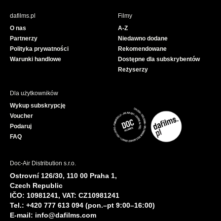
e
T
b
u
dafilms.pl
Filmy
o
b
O nas
A-Z
o
e
Partnerzy
Niedawno dodane
k
Polityka prywatności
Rekomendowane
Warunki handlowe
Dostępne dla subskrybentów
Reżyserzy
Dla użytkowników
Wykup subskrypcję
Voucher
Podaruj
FAQ
Doc-Air Distribution s.r.o.
Ostrovní 126/30, 110 00 Praha 1,
Czech Republic
IČO: 10981241, VAT: CZ10981241
Tel.: +420 777 613 094 (pon.–pt 9:00–16:00)
E-mail:
info@dafilms.com