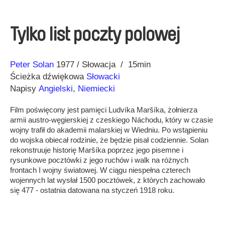
Tylko list poczty polowej
Reżyseria
Rok
Peter Solan
1977
Słowacja
15min
Ścieżka dźwiękowa
Słowacki
Napisy
Angielski
,
Niemiecki
Film poświęcony jest pamięci Ludvíka Maršíka, żołnierza
armii austro-węgierskiej z czeskiego Náchodu, który w czasie
wojny trafił do akademii malarskiej w Wiedniu. Po wstąpieniu
do wojska obiecał rodzinie, że będzie pisał codziennie. Solan
rekonstruuje historię Maršíka poprzez jego pisemne i
rysunkowe pocztówki z jego ruchów i walk na różnych
frontach I wojny światowej. W ciągu niespełna czterech
wojennych lat wysłał 1500 pocztówek, z których zachowało
się 477 - ostatnia datowana na styczeń 1918 roku.