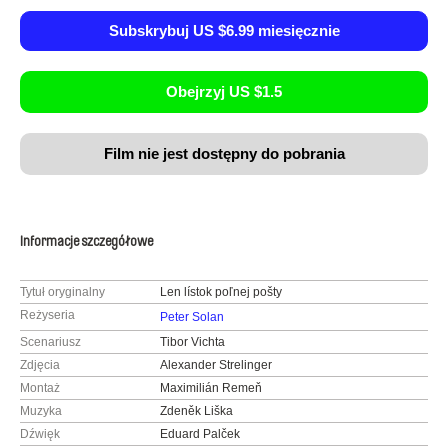
Subskrybuj US $6.99 miesięcznie
Obejrzyj US $1.5
Film nie jest dostępny do pobrania
Informacje szczegółowe
Tytuł oryginalny
Len lístok poľnej pošty
Reżyseria
Peter Solan
Scenariusz
Tibor Vichta
Zdjęcia
Alexander Strelinger
Montaż
Maximilián Remeň
Muzyka
Zdeněk Liška
Dźwięk
Eduard Palček