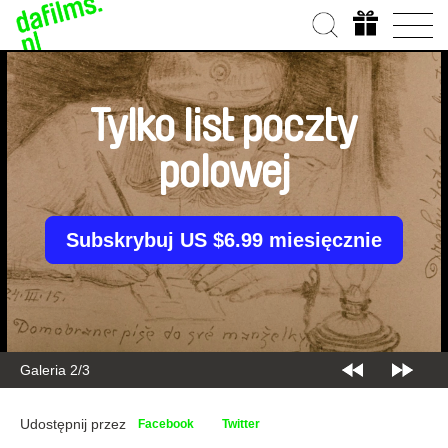
Tylko list poczty
polowej
Subskrybuj US $6.99 miesięcznie
Galeria 2/3
Udostępnij przez
Facebook
Twitter