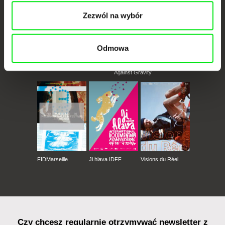
Zezwól na wybór
Odmowa
CPH:DOX
Doclisboa
Millennium Docs
DOK Leipzig
Against Gravity
FIDMarseille
Ji.hlava IDFF
Visions du Réel
Czy chcesz regularnie otrzymywać newsletter z