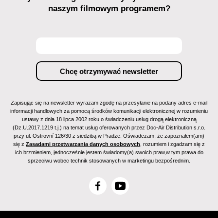
naszym filmowym programem?
Zapisując się na newsletter wyrażam zgodę na przesyłanie na podany adres e-mail
informacji handlowych za pomocą środków komunikacji elektronicznej w rozumieniu
ustawy z dnia 18 lipca 2002 roku o świadczeniu usług drogą elektroniczną
(Dz.U.2017.1219 t.j.) na temat usług oferowanych przez Doc-Air Distribution s.r.o.
przy ul. Ostrovní 126/30 z siedzibą w Pradze. Oświadczam, że zapoznałem(am)
się z
Zasadami przetwarzania danych osobowych
, rozumiem i zgadzam się z
ich brzmieniem, jednocześnie jestem świadomy(a) swoich praw,w tym prawa do
sprzeciwu wobec technik stosowanych w marketingu bezpośrednim.
F
Y
a
o
c
u