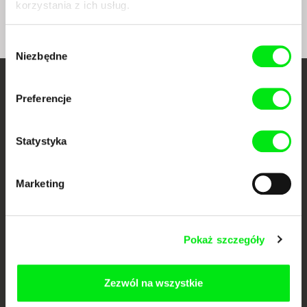
korzystania z ich usług.
Wybór
Niezbędne
zgody
Twoje kino
Preferencje
dokumentalne online
Statystyka
Nowe festiwalowe filmy
każdego tygodnia
Marketing
Portal DAFilms.pl powstał w wyniku inicjatywy Doc Alliance, kreatywnej
współpracy 7 europejskich festiwali kina dokumentalnego. Naszym celem
jest przesuwać granice filmu dokumentalnego, wspierać jego
Pokaż szczegóły
różnorodność i promować wartościowe autorskie filmy.
Członkowie Doc Alliance
Zezwól na wszystkie