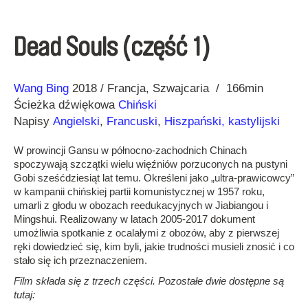
Dead Souls (część 1)
Reżyseria
Rok
Wang Bing
2018
Francja
Szwajcaria
166min
Ścieżka dźwiękowa
Chiński
Napisy
Angielski
,
Francuski
,
Hiszpański, kastylijski
W prowincji Gansu w północno-zachodnich Chinach
spoczywają szczątki wielu więźniów porzuconych na pustyni
Gobi sześćdziesiąt lat temu. Określeni jako „ultra-prawicowcy”
w kampanii chińskiej partii komunistycznej w 1957 roku,
umarli z głodu w obozach reedukacyjnych w Jiabiangou i
Mingshui. Realizowany w latach 2005-2017 dokument
umożliwia spotkanie z ocalałymi z obozów, aby z pierwszej
ręki dowiedzieć się, kim byli, jakie trudności musieli znosić i co
stało się ich przeznaczeniem.
Film składa się z trzech części. Pozostałe dwie dostępne są
tutaj: