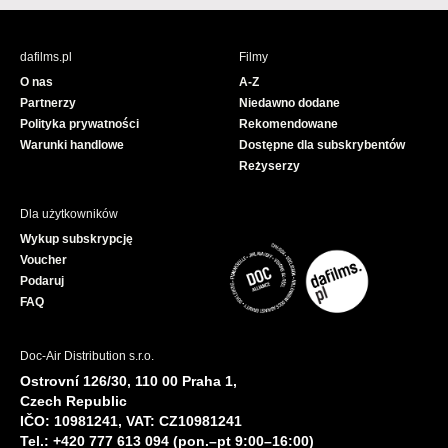
c
u
e
T
b
u
dafilms.pl
Filmy
o
b
O nas
A-Z
o
e
Partnerzy
Niedawno dodane
k
Polityka prywatności
Rekomendowane
Warunki handlowe
Dostępne dla subskrybentów
Reżyserzy
Dla użytkowników
Wykup subskrypcję
Voucher
Podaruj
FAQ
Doc-Air Distribution s.r.o.
Ostrovní 126/30, 110 00 Praha 1,
Czech Republic
IČO: 10981241, VAT: CZ10981241
Tel.: +420 777 613 094 (pon.–pt 9:00–16:00)