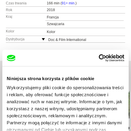
Czas trwania
166 min (
91+ min.
)
Rok
2018
Kraj
Francja
Szwajcaria
Kolor
Kolor
Dystrybucja
Doc & Film International
13, rue Portefoin
750 03 Paris
Francja
www:
http://www.docandfilm.com
tel.: +33 1 427 789 65
Niniejsza strona korzysta z plików cookie
fax: +33 1 427 736 56
Podobne filmy (20)
e-mail:
etienne.ollagnier@jour2fete.com
Wykorzystujemy pliki cookie do spersonalizowania treści
i reklam, aby oferować funkcje społecznościowe i
analizować ruch w naszej witrynie. Informacje o tym, jak
korzystasz z naszej witryny, udostępniamy partnerom
społecznościowym, reklamowym i analitycznym.
Partnerzy mogą połączyć te informacje z innymi danymi
Elita Kļaviņa
Kazuhiro Soda
Rob Lemkin
Sisters in Longing
Peace
Wrogowie pu
otrzymanymi od Ciebie lub uzyskanymi podczas