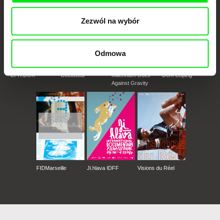
Zezwól na wybór
Odmowa
CPH:DOX
Doclisboa
Millennium Docs
DOK Leipzig
Against Gravity
FIDMarseille
Ji.hlava IDFF
Visions du Réel