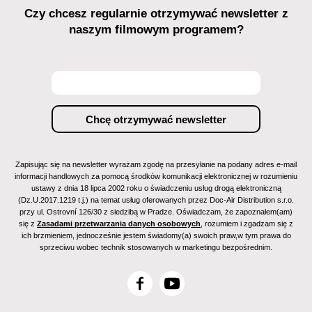
Czy chcesz regularnie otrzymywać newsletter z
naszym filmowym programem?
Zapisując się na newsletter wyrażam zgodę na przesyłanie na podany adres e-mail
informacji handlowych za pomocą środków komunikacji elektronicznej w rozumieniu
ustawy z dnia 18 lipca 2002 roku o świadczeniu usług drogą elektroniczną
(Dz.U.2017.1219 t.j.) na temat usług oferowanych przez Doc-Air Distribution s.r.o.
przy ul. Ostrovní 126/30 z siedzibą w Pradze. Oświadczam, że zapoznałem(am)
się z
Zasadami przetwarzania danych osobowych
, rozumiem i zgadzam się z
ich brzmieniem, jednocześnie jestem świadomy(a) swoich praw,w tym prawa do
sprzeciwu wobec technik stosowanych w marketingu bezpośrednim.
F
Y
a
o