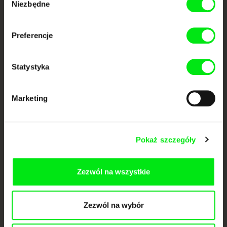
Niezbędne
zgody
dokumentalne online
Preferencje
Nowe festiwalowe filmy
każdego tygodnia
Statystyka
Portal DAFilms.pl powstał w wyniku inicjatywy Doc Alliance, kreatywnej
współpracy 7 europejskich festiwali kina dokumentalnego. Naszym celem
Marketing
jest przesuwać granice filmu dokumentalnego, wspierać jego
różnorodność i promować wartościowe autorskie filmy.
Członkowie Doc Alliance
Pokaż szczegóły
Zezwól na wszystkie
Zezwól na wybór
CPH:DOX
Doclisboa
Millennium Docs
DOK Leipzig
Against Gravity