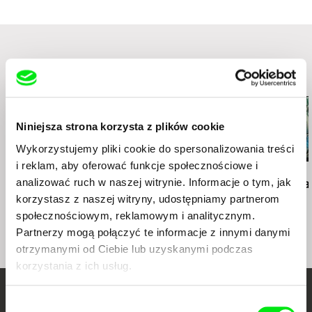
www:
https://re-voir.com
e-mail:
info@re-voir.com
Podobne filmy (20)
Niniejsza strona korzysta z plików cookie
Wykorzystujemy pliki cookie do spersonalizowania treści
i reklam, aby oferować funkcje społecznościowe i
Jonas Mekas
Jonas Mekas
Jonas Mekas
analizować ruch w naszej witrynie. Informacje o tym, jak
Williamsburg, Brooklyn
This Side of Paradise
Zefiro Torna
korzystasz z naszej witryny, udostępniamy partnerom
społecznościowym, reklamowym i analitycznym.
Partnerzy mogą połączyć te informacje z innymi danymi
otrzymanymi od Ciebie lub uzyskanymi podczas
korzystania z ich usług.
Twoje kino
Wybór