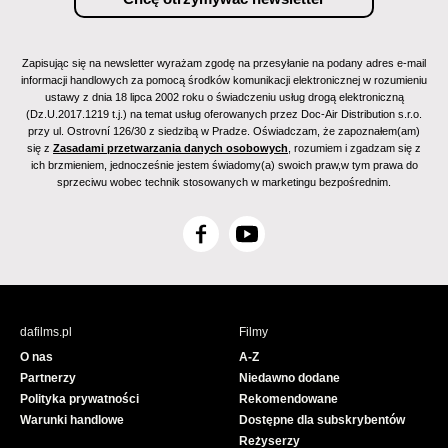
Zapisując się na newsletter wyrażam zgodę na przesyłanie na podany adres e-mail
informacji handlowych za pomocą środków komunikacji elektronicznej w rozumieniu
ustawy z dnia 18 lipca 2002 roku o świadczeniu usług drogą elektroniczną
(Dz.U.2017.1219 t.j.) na temat usług oferowanych przez Doc-Air Distribution s.r.o.
przy ul. Ostrovní 126/30 z siedzibą w Pradze. Oświadczam, że zapoznałem(am)
się z
Zasadami przetwarzania danych osobowych
, rozumiem i zgadzam się z
ich brzmieniem, jednocześnie jestem świadomy(a) swoich praw,w tym prawa do
sprzeciwu wobec technik stosowanych w marketingu bezpośrednim.
F
Y
a
o
c
u
e
T
b
u
dafilms.pl
Filmy
o
b
O nas
A-Z
o
e
Partnerzy
Niedawno dodane
k
Polityka prywatności
Rekomendowane
Warunki handlowe
Dostępne dla subskrybentów
Reżyserzy