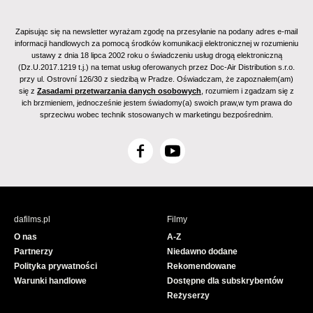
Zapisując się na newsletter wyrażam zgodę na przesyłanie na podany adres e-mail
informacji handlowych za pomocą środków komunikacji elektronicznej w rozumieniu
ustawy z dnia 18 lipca 2002 roku o świadczeniu usług drogą elektroniczną
(Dz.U.2017.1219 t.j.) na temat usług oferowanych przez Doc-Air Distribution s.r.o.
przy ul. Ostrovní 126/30 z siedzibą w Pradze. Oświadczam, że zapoznałem(am)
się z
Zasadami przetwarzania danych osobowych
, rozumiem i zgadzam się z
ich brzmieniem, jednocześnie jestem świadomy(a) swoich praw,w tym prawa do
sprzeciwu wobec technik stosowanych w marketingu bezpośrednim.
F
Y
a
o
c
u
e
T
b
u
dafilms.pl
Filmy
o
b
O nas
A-Z
o
e
Partnerzy
Niedawno dodane
k
Polityka prywatności
Rekomendowane
Warunki handlowe
Dostępne dla subskrybentów
Reżyserzy