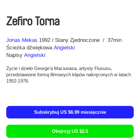
Zefiro Torna
Reżyseria
Rok
Jonas Mekas
1992
Stany Zjednoczone
37min
Ścieżka dźwiękowa
Angielski
Napisy
Angielski
Życie i dzieło George'a Maciunasa, artysty Fluxusu,
przedstawione formą filmowych klipów nakręconych w latach
1952-1978.
Subskrybuj US $6.99 miesięcznie
Obejrzyj US $2.5