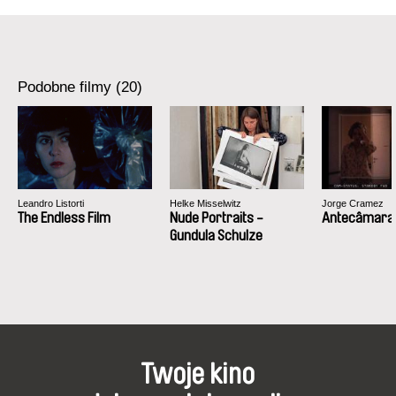
e-mail:
info@re-voir.com
Podobne filmy (20)
Leandro Listorti
Helke Misselwitz
Jorge Cramez
The Endless Film
Nude Portraits -
Antecâmara
Gundula Schulze
Twoje kino