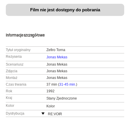
Film nie jest dostępny do pobrania
Informacje szczegółowe
Tytuł oryginalny
Zefiro Torna
Reżyseria
Jonas Mekas
Scenariusz
Jonas Mekas
Zdjęcia
Jonas Mekas
Montaż
Jonas Mekas
Czas trwania
37 min (
31-45 min.
)
Rok
1992
Kraj
Stany Zjednoczone
Kolor
Kolor
Dystrybucja
RE:VOIR
Francja
www:
https://re-voir.com