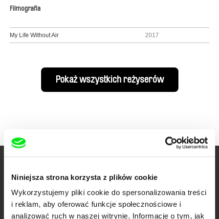
Filmografia
My Life Without Air
2017
Pokaż wszystkich reżyserów
Twoje kino
Niniejsza strona korzysta z plików cookie
dokumentalne online
Wykorzystujemy pliki cookie do spersonalizowania treści
i reklam, aby oferować funkcje społecznościowe i
Nowe festiwalowe filmy
analizować ruch w naszej witrynie. Informacje o tym, jak