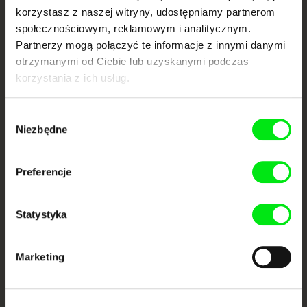
każdego tygodnia
korzystasz z naszej witryny, udostępniamy partnerom
społecznościowym, reklamowym i analitycznym.
Partnerzy mogą połączyć te informacje z innymi danymi
Portal DAFilms.pl powstał w wyniku inicjatywy Doc Alliance, kreatywnej
otrzymanymi od Ciebie lub uzyskanymi podczas
współpracy 7 europejskich festiwali kina dokumentalnego. Naszym celem
jest przesuwać granice filmu dokumentalnego, wspierać jego
korzystania z ich usług.
różnorodność i promować wartościowe autorskie filmy.
Członkowie Doc Alliance
Wybór
Niezbędne
zgody
Preferencje
Statystyka
CPH:DOX
Doclisboa
Millennium Docs
DOK Leipzig
Against Gravity
Marketing