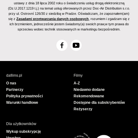
ustawy z dnia 18 lipca 2002 roku o świadczeniu usług drogą elektroniczną
(Dz.U.2017.1219 t.j.) na temat usług oferowanych przez Doc-Air Distribution s.r.o.
przy ul. Ostrovní 126/30 z siedzibą w Pradze. Oświadczam, że zapoznałem(am)
się z
Zasadami przetwarzania danych osobowych
, rozumiem i zgadzam się z
ich brzmieniem, jednocześnie jestem świadomy(a) swoich praw,w tym prawa do
sprzeciwu wobec technik stosowanych w marketingu bezpośrednim.
F
Y
a
o
c
u
e
T
b
u
dafilms.pl
Filmy
o
b
O nas
A-Z
o
e
Partnerzy
Niedawno dodane
k
Polityka prywatności
Rekomendowane
Warunki handlowe
Dostępne dla subskrybentów
Reżyserzy
Dla użytkowników
Wykup subskrypcję