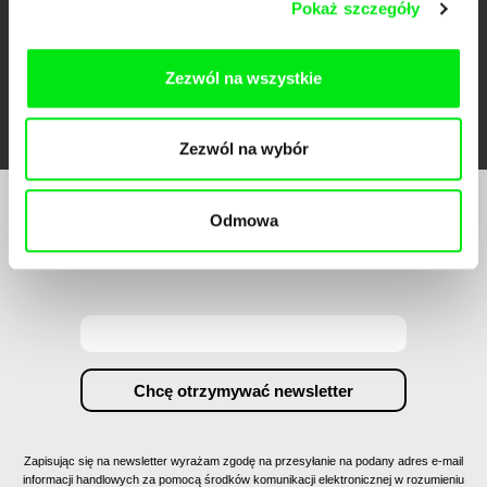
Pokaż szczegóły
Zezwól na wszystkie
FIDMarseille
Ji.hlava IDFF
Visions du Réel
Zezwól na wybór
Odmowa
Czy chcesz regularnie otrzymywać newsletter z
naszym filmowym programem?
Zapisując się na newsletter wyrażam zgodę na przesyłanie na podany adres e-mail
informacji handlowych za pomocą środków komunikacji elektronicznej w rozumieniu