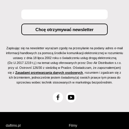
Zapisując się na newsletter wyrażam zgodę na przesyłanie na podany adres e-mail
informacji handlowych za pomocą środków komunikacji elektronicznej w rozumieniu
ustawy z dnia 18 lipca 2002 roku o świadczeniu usług drogą elektroniczną
(Dz.U.2017.1219 t.j.) na temat usług oferowanych przez Doc-Air Distribution s.r.o.
przy ul. Ostrovní 126/30 z siedzibą w Pradze. Oświadczam, że zapoznałem(am)
się z
Zasadami przetwarzania danych osobowych
, rozumiem i zgadzam się z
ich brzmieniem, jednocześnie jestem świadomy(a) swoich praw,w tym prawa do
sprzeciwu wobec technik stosowanych w marketingu bezpośrednim.
F
Y
a
o
c
u
e
T
b
u
dafilms.pl
Filmy
o
b