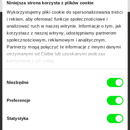
Niniejsza strona korzysta z plików cookie
Wykorzystujemy pliki cookie do spersonalizowania treści
i reklam, aby oferować funkcje społecznościowe i
analizować ruch w naszej witrynie. Informacje o tym, jak
Twoje kino
korzystasz z naszej witryny, udostępniamy partnerom
dokumentalne online
społecznościowym, reklamowym i analitycznym.
Partnerzy mogą połączyć te informacje z innymi danymi
Nowe festiwalowe filmy
otrzymanymi od Ciebie lub uzyskanymi podczas
każdego tygodnia
korzystania z ich usług.
Wybór
Portal DAFilms.pl powstał w wyniku inicjatywy Doc Alliance, kreatywnej
współpracy 7 europejskich festiwali kina dokumentalnego. Naszym celem
Niezbędne
zgody
jest przesuwać granice filmu dokumentalnego, wspierać jego
różnorodność i promować wartościowe autorskie filmy.
Członkowie Doc Alliance
Preferencje
Statystyka