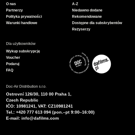
O nas
A-Z
o
e
Partnerzy
Niedawno dodane
k
Polityka prywatności
Rekomendowane
Warunki handlowe
Dostępne dla subskrybentów
Reżyserzy
Dla użytkowników
Wykup subskrypcję
Voucher
Podaruj
FAQ
Doc-Air Distribution s.r.o.
Ostrovní 126/30, 110 00 Praha 1,
Czech Republic
IČO: 10981241, VAT: CZ10981241
Tel.: +420 777 613 094 (pon.–pt 9:00–16:00)
E-mail:
info@dafilms.com