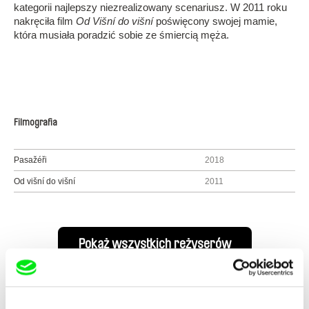
kategorii najlepszy niezrealizowany scenariusz. W 2011 roku
nakręciła film
Od Višní do višní
poświęcony swojej mamie,
która musiała poradzić sobie ze śmiercią męża.
Filmografia
Pasažéři
2018
Od višní do višní
2011
Pokaż wszystkich reżyserów