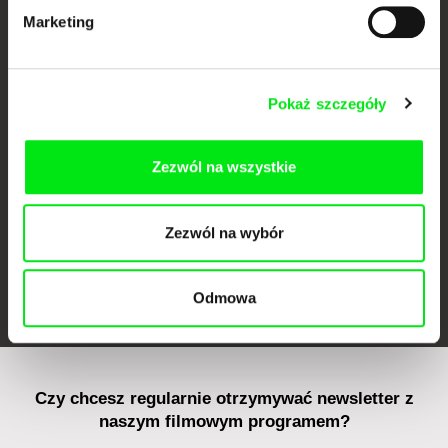
Marketing
CPH:DOX
Doclisboa
Millennium Docs
DOK Leipzig
Against Gravity
Pokaż szczegóły
Zezwól na wszystkie
Zezwól na wybór
FIDMarseille
Ji.hlava IDFF
Visions du Réel
Odmowa
Czy chcesz regularnie otrzymywać newsletter z
naszym filmowym programem?