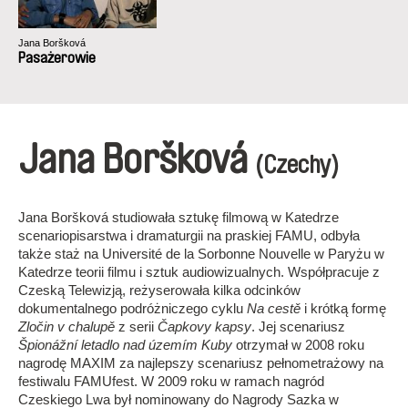
Jana Boršková
Pasażerowie
Jana Boršková
(Czechy)
Jana Boršková studiowała sztukę filmową w Katedrze
scenariopisarstwa i dramaturgii na praskiej FAMU, odbyła
także staż na Université de la Sorbonne Nouvelle w Paryżu w
Katedrze teorii filmu i sztuk audiowizualnych. Współpracuje z
Czeską Telewizją, reżyserowała kilka odcinków
dokumentalnego podróżniczego cyklu
Na cestě
i krótką formę
Zločin v chalupě
z serii
Čapkovy kapsy
. Jej scenariusz
Špionážní letadlo nad územím Kuby
otrzymał w 2008 roku
nagrodę MAXIM za najlepszy scenariusz pełnometrażowy na
festiwalu FAMUfest. W 2009 roku w ramach nagród
Czeskiego Lwa był nominowany do Nagrody Sazka w