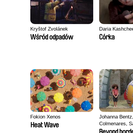
Kryštof Zvolánek
Daria Kashche
Wśród odpadów
Córka
Fokion Xenos
Johanna Bentz
Colmenares, Sa
Heat Wave
Madeleine Dall
Beyond bord