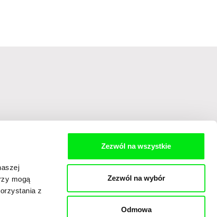
Zezwól na wszystkie
mieniu ustawy z dnia 18 lipca 2002 roku o świadczeniu usług drogą
 zapoznałem(am) się z
Zasadami przetwarzania danych osobowych
,
naszej
 stosowanych w marketingu bezpośrednim.
Zezwól na wybór
erzy mogą
orzystania z
Odmowa