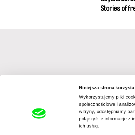
Nazgol Emami,
Stories of f
Menestrey, Kha
friendship
Nada Riyad
Niniejsza strona korzysta
Wykorzystujemy pliki cook
Zapisując się na newsletter wyrażam zgodę na przesyłanie na poda
elektroniczną (Dz.U.2017.1219 t.j.) na temat usług oferowanych prze
społecznościowe i analizo
rozumiem i zgadzam się z ich brzmienie
witryny, udostępniamy pa
połączyć te informacje z 
ich usług.