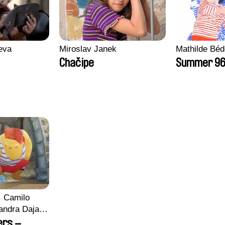
eva
Miroslav Janek
Mathilde Béd
Chačipe
Summer 9
, Camilo
ndra Dajani,
meyer,
ers –