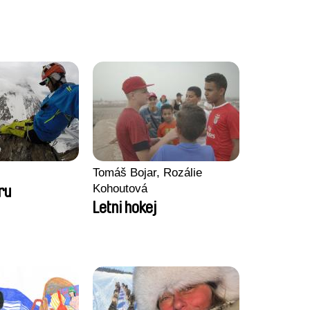
Tomáš Bojar, Rozálie
Kohoutová
ru
Letni hokej