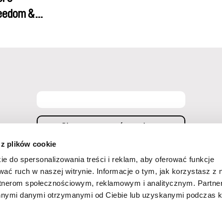
 Diana
reedom &
led Nawal,
 z plików cookie
ie do spersonalizowania treści i reklam, aby oferować funkcje
ny adres e-mail informacji handlowych za pomocą środków komunikacji elektronicznej w rozu
z Doc-Air Distribution s.r.o. przy ul. Ostrovní 126/30 z siedzibą w Pradze. Oświadczam, że
wać ruch w naszej witrynie. Informacje o tym, jak korzystasz z 
m, jednocześnie jestem świadomy(a) swoich praw,w tym prawa do sprzeciwu wobec technik
rtnerom społecznościowym, reklamowym i analitycznym. Partn
innymi danymi otrzymanymi od Ciebie lub uzyskanymi podczas k