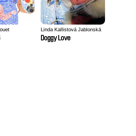
ouet
Linda Kallistová Jablonská
6
Doggy Love