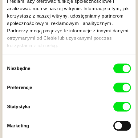
i reklam, aby oferować funkcje społecznościowe i
analizować ruch w naszej witrynie. Informacje o tym, jak
korzystasz z naszej witryny, udostępniamy partnerom
Letni hokej
społecznościowym, reklamowym i analitycznym.
Partnerzy mogą połączyć te informacje z innymi danymi
otrzymanymi od Ciebie lub uzyskanymi podczas
Latem 2017 roku młodzi czescy hokeiści wyjechali do
korzystania z ich usług.
odległego Maroka na obóz treningowy. Przyjechali nie tylko po
to, by uczyć Marokańczyków grać w hokeja, ale także z
Wybór
bliska poznać miejscową ludność i jej styl życia...
Niezbędne
zgody
Preferencje
We współpracy z
Statystyka
Marketing