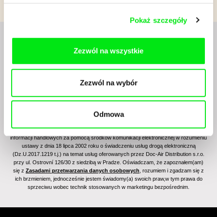
Pokaż szczegóły
Zezwól na wszystkie
Zezwól na wybór
Odmowa
Zapisując się na newsletter wyrażam zgodę na przesyłanie na podany adres e-mail
informacji handlowych za pomocą środków komunikacji elektronicznej w rozumieniu
ustawy z dnia 18 lipca 2002 roku o świadczeniu usług drogą elektroniczną
(Dz.U.2017.1219 t.j.) na temat usług oferowanych przez Doc-Air Distribution s.r.o.
przy ul. Ostrovní 126/30 z siedzibą w Pradze. Oświadczam, że zapoznałem(am)
się z
Zasadami przetwarzania danych osobowych
, rozumiem i zgadzam się z
ich brzmieniem, jednocześnie jestem świadomy(a) swoich praw,w tym prawa do
sprzeciwu wobec technik stosowanych w marketingu bezpośrednim.