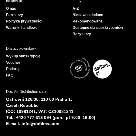
dafilms.pl
Filmy
o
b
O nas
A-Z
o
e
Partnerzy
Niedawno dodane
k
Polityka prywatności
Rekomendowane
Warunki handlowe
Dostępne dla subskrybentów
Reżyserzy
Dla użytkowników
Wykup subskrypcję
Voucher
Podaruj
FAQ
Doc-Air Distribution s.r.o.
Ostrovní 126/30, 110 00 Praha 1,
Czech Republic
IČO: 10981241, VAT: CZ10981241
Tel.: +420 777 613 094 (pon.–pt 9:00–16:00)
E-mail:
info@dafilms.com