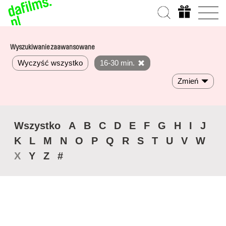
Wyszukiwanie zaawansowane
Wyczyść wszystko
16-30 min.
Zmień
Wszystko
A
B
C
D
E
F
G
H
I
J
K
L
M
N
O
P
Q
R
S
T
U
V
W
X
Y
Z
#