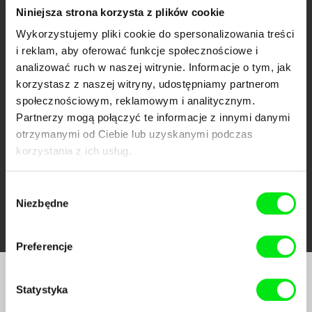
Niniejsza strona korzysta z plików cookie
Wykorzystujemy pliki cookie do spersonalizowania treści
i reklam, aby oferować funkcje społecznościowe i
analizować ruch w naszej witrynie. Informacje o tym, jak
CPH:DOX
Doclisboa
Millennium Docs
DOK Leipzig
Against Gravity
korzystasz z naszej witryny, udostępniamy partnerom
społecznościowym, reklamowym i analitycznym.
Partnerzy mogą połączyć te informacje z innymi danymi
otrzymanymi od Ciebie lub uzyskanymi podczas
korzystania z ich usług.
Wybór
FIDMarseille
Ji.hlava IDFF
Visions du Réel
Niezbędne
zgody
Preferencje
Czy chcesz regularnie otrzymywać newsletter z
Statystyka
naszym filmowym programem?