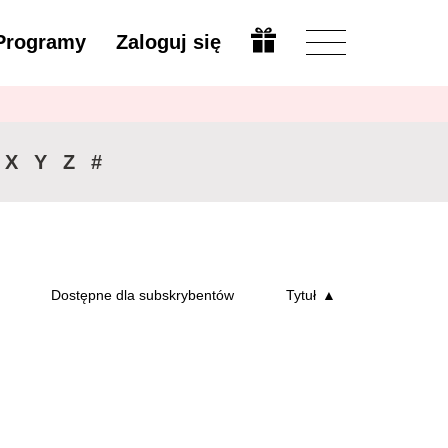
Programy
Zaloguj się
Zmień
X
Y
Z
#
Dostępne dla subskrybentów
Tytuł