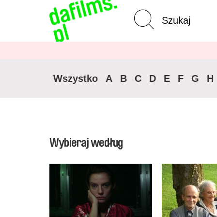
Wyszukiwanie
Wycz
zaawansowane
Wszystko
A
B
C
D
E
F
G
H
Wybieraj według