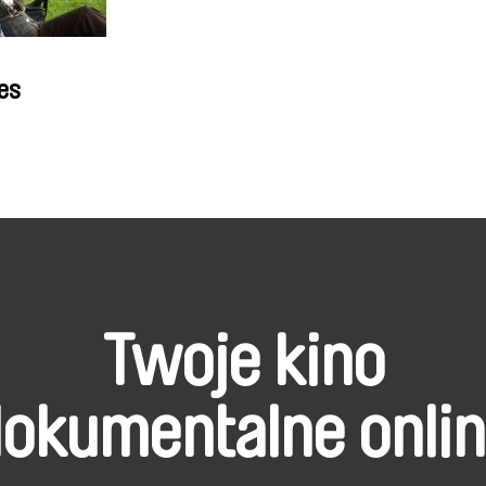
es
Twoje kino
okumentalne onli