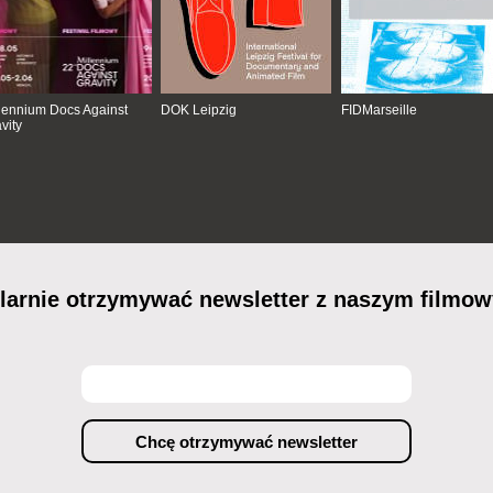
lennium Docs Against
DOK Leipzig
FIDMarseille
vity
ularnie otrzymywać newsletter z naszym film