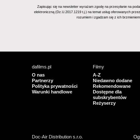
Zapisując się na newsletter wyrażam zgodę na przesyłanie na poda
elektroniczną (Dz.U.2017.1219 t.j.) na temat usług oferowanych prze
rozumiem i zgadzam się z ich brzmienie
dafilms.pl
Filmy
O nas
A-Z
Partnerzy
Niedawno dodane
Polityka prywatności
Rekomendowane
Warunki handlowe
Dostępne dla
subskrybentów
Reżyserzy
Doc-Air Distribution s.r.o.
Ogl