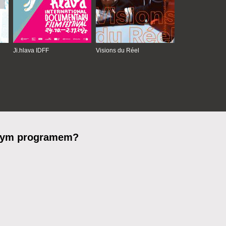
Ji.hlava IDFF
Visions du Réel
owym programem?