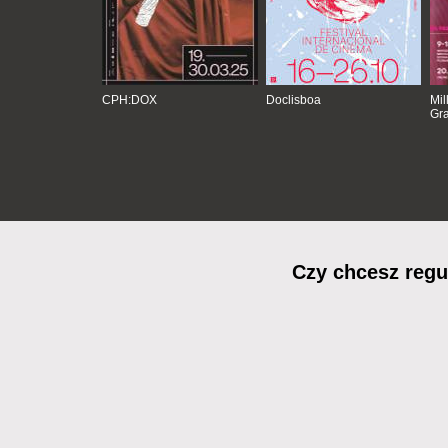
CPH:DOX
Doclisboa
Mil
Gra
Czy chcesz reg