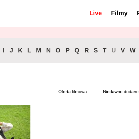
Live
Filmy
yść wszystko
16-30 min.
I
J
K
L
M
N
O
P
Q
R
S
T
U
V
W
Oferta filmowa
Niedawno dodane