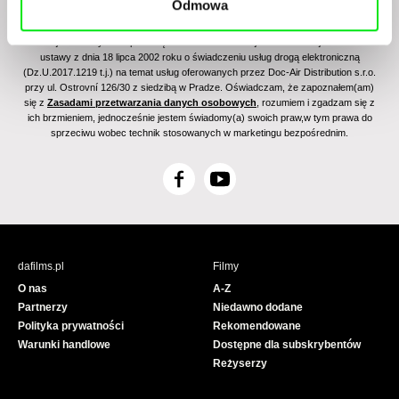
Odmowa
Zapisując się na newsletter wyrażam zgodę na przesyłanie na podany adres e-mail
informacji handlowych za pomocą środków komunikacji elektronicznej w rozumieniu
ustawy z dnia 18 lipca 2002 roku o świadczeniu usług drogą elektroniczną
(Dz.U.2017.1219 t.j.) na temat usług oferowanych przez Doc-Air Distribution s.r.o.
przy ul. Ostrovní 126/30 z siedzibą w Pradze. Oświadczam, że zapoznałem(am)
się z
Zasadami przetwarzania danych osobowych
, rozumiem i zgadzam się z
ich brzmieniem, jednocześnie jestem świadomy(a) swoich praw,w tym prawa do
sprzeciwu wobec technik stosowanych w marketingu bezpośrednim.
F
Y
a
o
c
u
e
T
b
u
dafilms.pl
Filmy
o
b
O nas
A-Z
o
e
Partnerzy
Niedawno dodane
k
Polityka prywatności
Rekomendowane
Warunki handlowe
Dostępne dla subskrybentów
Reżyserzy