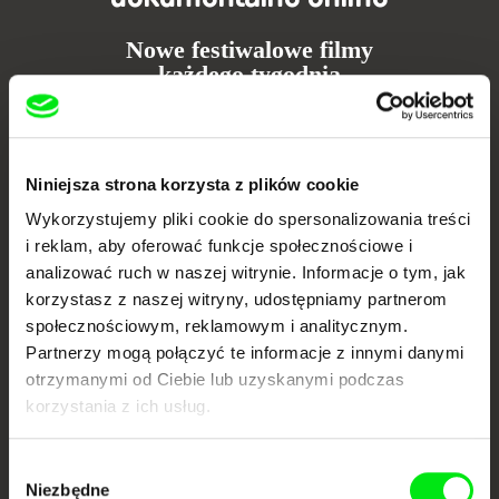
Nowe festiwalowe filmy
każdego tygodnia
Portal DAFilms.pl powstał w wyniku inicjatywy Doc Alliance, kreatywnej
współpracy 7 europejskich festiwali kina dokumentalnego. Naszym celem
jest przesuwać granice filmu dokumentalnego, wspierać jego
Niniejsza strona korzysta z plików cookie
różnorodność i promować wartościowe autorskie filmy.
Wykorzystujemy pliki cookie do spersonalizowania treści
Członkowie Doc Alliance
i reklam, aby oferować funkcje społecznościowe i
analizować ruch w naszej witrynie. Informacje o tym, jak
korzystasz z naszej witryny, udostępniamy partnerom
społecznościowym, reklamowym i analitycznym.
Partnerzy mogą połączyć te informacje z innymi danymi
otrzymanymi od Ciebie lub uzyskanymi podczas
korzystania z ich usług.
CPH:DOX
Doclisboa
Millennium Docs
DOK Leipzig
Against Gravity
Wybór
Niezbędne
zgody