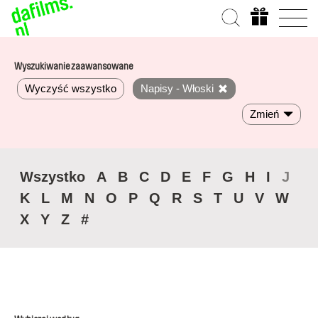
Wyszukiwanie zaawansowane
Wyczyść wszystko
Napisy - Włoski
Zmień
Wszystko
A
B
C
D
E
F
G
H
I
J
K
L
M
N
O
P
Q
R
S
T
U
V
W
X
Y
Z
#