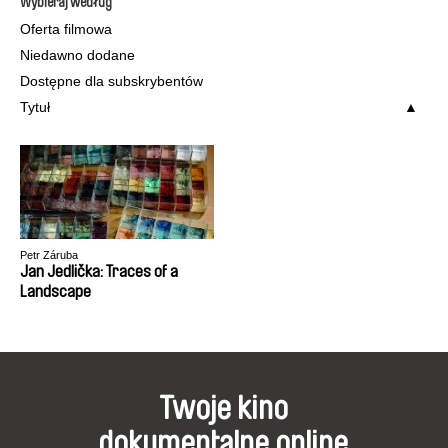
Wybieraj według
Oferta filmowa
Niedawno dodane
Dostępne dla subskrybentów
Tytuł
Petr Záruba
Jan Jedlička: Traces of a
Landscape
Twoje kino
dokumentalne online