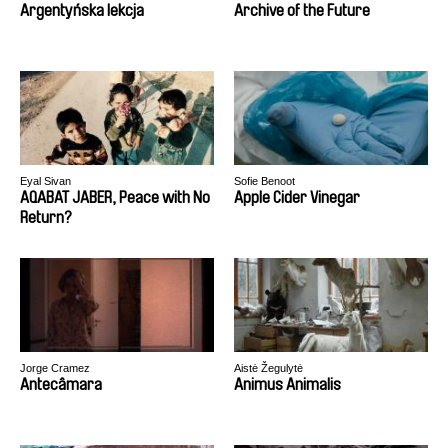
Argentyńska lekcja
Archive of the Future
Eyal Sivan
Sofie Benoot
AQABAT JABER, Peace with No
Apple Cider Vinegar
Return?
Jorge Cramez
Aistė Žegulytė
Antecâmara
Animus Animalis