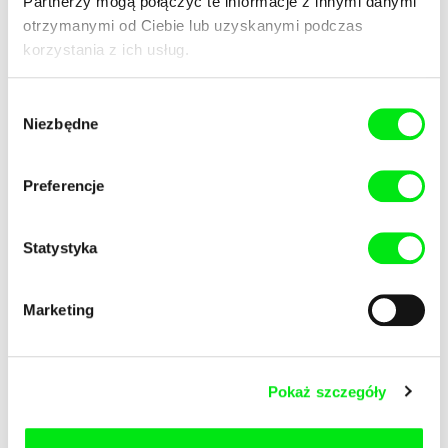
Partnerzy mogą połączyć te informacje z innymi danymi
otrzymanymi od Ciebie lub uzyskanymi podczas
korzystania z ich usług.
Wybór
Niezbędne
zgody
Rob Lemkin
Ammar Aziz
African Apocalypse
A Walnut Tree
Preferencje
Statystyka
Marketing
Nina De Vroome
Mania Akbari, Douglas White
A Sea Change
A Moon for My Father
Pokaż szczegóły