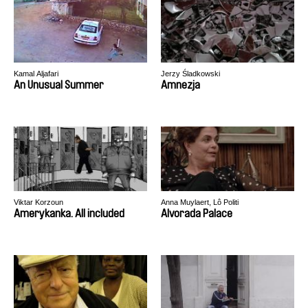
Kamal Aljafari
Jerzy Śladkowski
An Unusual Summer
Amnezja
Viktar Korzoun
Anna Muylaert, Lô Politi
Amerykanka. All included
Alvorada Palace