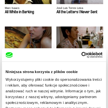
Marc Isaacs
José Luis Torres Leiva
All White in Barking
All the Letters I Never Sent
Isabela Tent
Viera Čákanyová
Alice On & Off
Alda
Niniejsza strona korzysta z plików cookie
Wykorzystujemy pliki cookie do spersonalizowania treści
i reklam, aby oferować funkcje społecznościowe i
analizować ruch w naszej witrynie. Informacje o tym, jak
korzystasz z naszej witryny, udostępniamy partnerom
Nicolas Wadimoff
Ignacio Agüero
Aisheen (Still Alive In Gaza)
Agustin’s Newspaper
społecznościowym, reklamowym i analitycznym.