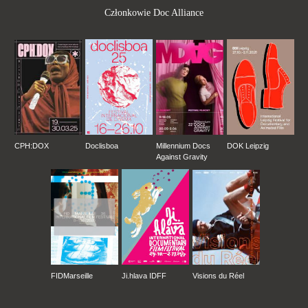
Członkowie Doc Alliance
CPH:DOX
Doclisboa
Millennium Docs
DOK Leipzig
Against Gravity
FIDMarseille
Ji.hlava IDFF
Visions du Réel