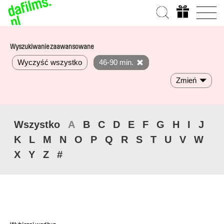
Wyszukiwanie zaawansowane
Wyczyść wszystko
46-90 min.
Zmień
Wszystko
A
B
C
D
E
F
G
H
I
J
K
L
M
N
O
P
Q
R
S
T
U
V
W
X
Y
Z
#