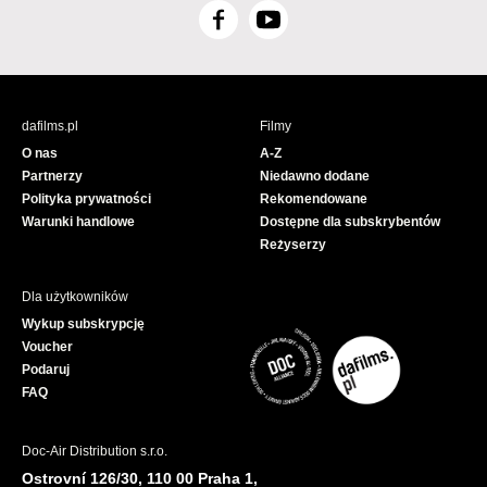
F
Y
a
o
c
u
e
T
b
u
dafilms.pl
Filmy
o
b
O nas
A-Z
o
e
Partnerzy
Niedawno dodane
k
Polityka prywatności
Rekomendowane
Warunki handlowe
Dostępne dla subskrybentów
Reżyserzy
Dla użytkowników
Wykup subskrypcję
Voucher
Podaruj
FAQ
Doc-Air Distribution s.r.o.
Ostrovní 126/30, 110 00 Praha 1,