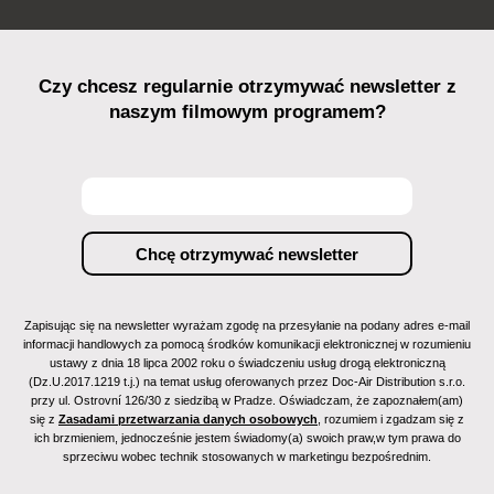
Czy chcesz regularnie otrzymywać newsletter z
naszym filmowym programem?
Zapisując się na newsletter wyrażam zgodę na przesyłanie na podany adres e-mail
informacji handlowych za pomocą środków komunikacji elektronicznej w rozumieniu
ustawy z dnia 18 lipca 2002 roku o świadczeniu usług drogą elektroniczną
(Dz.U.2017.1219 t.j.) na temat usług oferowanych przez Doc-Air Distribution s.r.o.
przy ul. Ostrovní 126/30 z siedzibą w Pradze. Oświadczam, że zapoznałem(am)
się z
Zasadami przetwarzania danych osobowych
, rozumiem i zgadzam się z
ich brzmieniem, jednocześnie jestem świadomy(a) swoich praw,w tym prawa do
sprzeciwu wobec technik stosowanych w marketingu bezpośrednim.