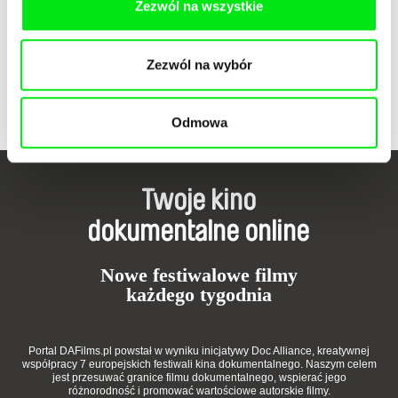
Zezwól na wszystkie
Zezwól na wybór
Kamal Aljafari
Lionel Rupp
A Fidai Film
A Campaign of Their Own
Odmowa
Twoje kino
dokumentalne online
Nowe festiwalowe filmy
każdego tygodnia
Portal DAFilms.pl powstał w wyniku inicjatywy Doc Alliance, kreatywnej
współpracy 7 europejskich festiwali kina dokumentalnego. Naszym celem
jest przesuwać granice filmu dokumentalnego, wspierać jego
różnorodność i promować wartościowe autorskie filmy.