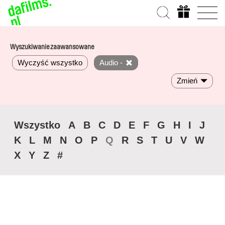
Wyszukiwanie zaawansowane
Wyczyść wszystko
Audio -
Zmień
Wszystko
A
B
C
D
E
F
G
H
I
J
K
L
M
N
O
P
Q
R
S
T
U
V
W
X
Y
Z
#