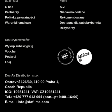
dafilms.pl
Filmy
o
b
O nas
A-Z
o
e
Partnerzy
Niedawno dodane
k
Polityka prywatności
Rekomendowane
Warunki handlowe
Dostępne dla subskrybentów
Reżyserzy
Dla użytkowników
Wykup subskrypcję
Voucher
Podaruj
FAQ
Doc-Air Distribution s.r.o.
Ostrovní 126/30, 110 00 Praha 1,
Czech Republic
IČO: 10981241, VAT: CZ10981241
Tel.: +420 777 613 094 (pon.–pt 9:00–16:00)
E-mail:
info@dafilms.com