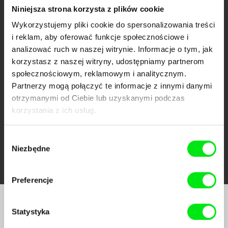
Niniejsza strona korzysta z plików cookie
Wykorzystujemy pliki cookie do spersonalizowania treści
i reklam, aby oferować funkcje społecznościowe i
analizować ruch w naszej witrynie. Informacje o tym, jak
CPH:DOX
Doclisboa
Millennium Docs
DOK Leipzig
Against Gravity
korzystasz z naszej witryny, udostępniamy partnerom
społecznościowym, reklamowym i analitycznym.
Partnerzy mogą połączyć te informacje z innymi danymi
otrzymanymi od Ciebie lub uzyskanymi podczas
korzystania z ich usług.
Wybór
FIDMarseille
Ji.hlava IDFF
Visions du Réel
Niezbędne
zgody
Preferencje
Czy chcesz regularnie otrzymywać newsletter z
Statystyka
naszym filmowym programem?