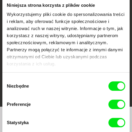
Niniejsza strona korzysta z plików cookie
Wykorzystujemy pliki cookie do spersonalizowania treści
i reklam, aby oferować funkcje społecznościowe i
analizować ruch w naszej witrynie. Informacje o tym, jak
CPH:DOX
Doclisboa
Millennium Docs
DOK Leipzig
Against Gravity
korzystasz z naszej witryny, udostępniamy partnerom
społecznościowym, reklamowym i analitycznym.
Partnerzy mogą połączyć te informacje z innymi danymi
otrzymanymi od Ciebie lub uzyskanymi podczas
korzystania z ich usług.
Wybór
FIDMarseille
Ji.hlava IDFF
Visions du Réel
Niezbędne
zgody
Preferencje
Czy chcesz regularnie otrzymywać newsletter z
Statystyka
naszym filmowym programem?