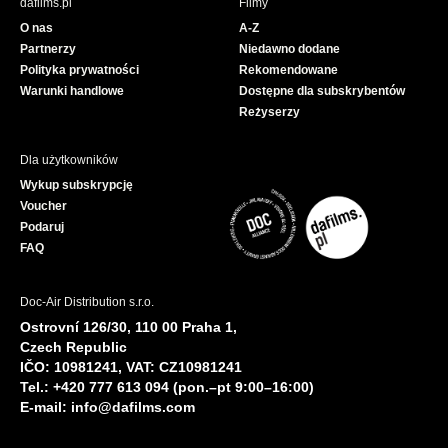
dafilms.pl
Filmy
o
b
O nas
A-Z
o
e
Partnerzy
Niedawno dodane
k
Polityka prywatności
Rekomendowane
Warunki handlowe
Dostępne dla subskrybentów
Reżyserzy
Dla użytkowników
Wykup subskrypcję
Voucher
Podaruj
FAQ
Doc-Air Distribution s.r.o.
Ostrovní 126/30, 110 00 Praha 1,
Czech Republic
IČO: 10981241, VAT: CZ10981241
Tel.: +420 777 613 094 (pon.–pt 9:00–16:00)
E-mail:
info@dafilms.com