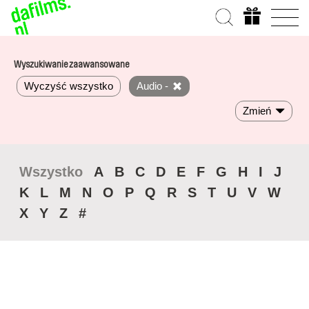
Wyszukiwanie zaawansowane
Wyczyść wszystko
Audio -
Zmień
Wszystko
A
B
C
D
E
F
G
H
I
J
K
L
M
N
O
P
Q
R
S
T
U
V
W
X
Y
Z
#