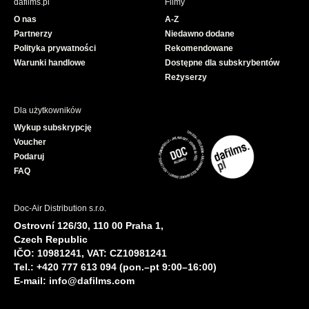
dafilms.pl
Filmy
o
b
O nas
A-Z
o
e
Partnerzy
Niedawno dodane
k
Polityka prywatności
Rekomendowane
Warunki handlowe
Dostępne dla subskrybentów
Reżyserzy
Dla użytkowników
Wykup subskrypcję
Voucher
Podaruj
FAQ
Doc-Air Distribution s.r.o.
Ostrovní 126/30, 110 00 Praha 1,
Czech Republic
IČO: 10981241, VAT: CZ10981241
Tel.: +420 777 613 094 (pon.–pt 9:00–16:00)
E-mail:
info@dafilms.com