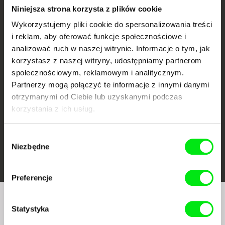
Niniejsza strona korzysta z plików cookie
Wykorzystujemy pliki cookie do spersonalizowania treści
i reklam, aby oferować funkcje społecznościowe i
analizować ruch w naszej witrynie. Informacje o tym, jak
CPH:DOX
Doclisboa
Millennium Docs
DOK Leipzig
Against Gravity
korzystasz z naszej witryny, udostępniamy partnerom
społecznościowym, reklamowym i analitycznym.
Partnerzy mogą połączyć te informacje z innymi danymi
otrzymanymi od Ciebie lub uzyskanymi podczas
korzystania z ich usług.
Wybór
FIDMarseille
Ji.hlava IDFF
Visions du Réel
Niezbędne
zgody
Preferencje
Czy chcesz regularnie otrzymywać newsletter z
Statystyka
naszym filmowym programem?