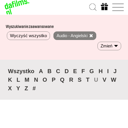
Wyszukiwanie zaawansowane
Wyczyść wszystko
Audio - Angielski
Zmień
Wszystko
A
B
C
D
E
F
G
H
I
J
K
L
M
N
O
P
Q
R
S
T
U
V
W
X
Y
Z
#