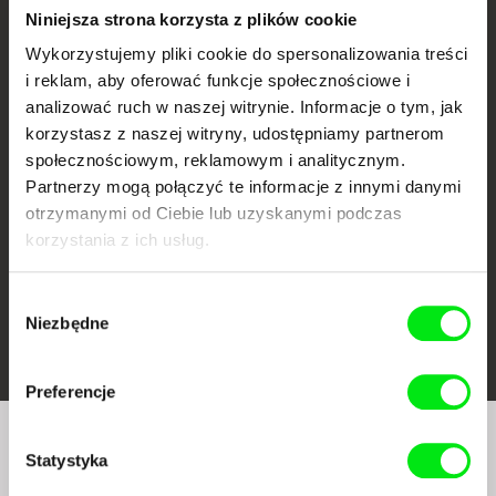
Niniejsza strona korzysta z plików cookie
Wykorzystujemy pliki cookie do spersonalizowania treści
i reklam, aby oferować funkcje społecznościowe i
analizować ruch w naszej witrynie. Informacje o tym, jak
CPH:DOX
Doclisboa
Millennium Docs
DOK Leipzig
Against Gravity
korzystasz z naszej witryny, udostępniamy partnerom
społecznościowym, reklamowym i analitycznym.
Partnerzy mogą połączyć te informacje z innymi danymi
otrzymanymi od Ciebie lub uzyskanymi podczas
korzystania z ich usług.
Wybór
FIDMarseille
Ji.hlava IDFF
Visions du Réel
Niezbędne
zgody
Preferencje
Czy chcesz regularnie otrzymywać newsletter z
Statystyka
naszym filmowym programem?