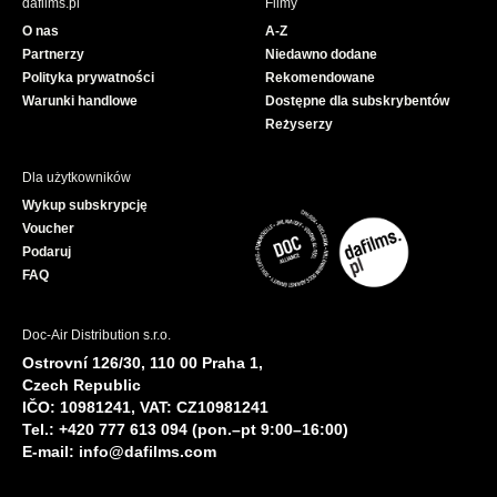
dafilms.pl
Filmy
o
b
O nas
A-Z
o
e
Partnerzy
Niedawno dodane
k
Polityka prywatności
Rekomendowane
Warunki handlowe
Dostępne dla subskrybentów
Reżyserzy
Dla użytkowników
Wykup subskrypcję
Voucher
Podaruj
FAQ
Doc-Air Distribution s.r.o.
Ostrovní 126/30, 110 00 Praha 1,
Czech Republic
IČO: 10981241, VAT: CZ10981241
Tel.: +420 777 613 094 (pon.–pt 9:00–16:00)
E-mail:
info@dafilms.com