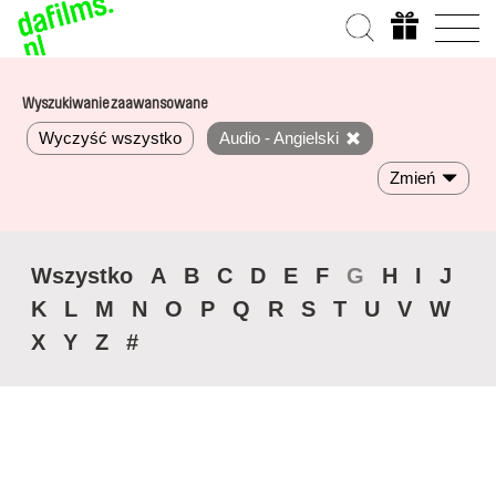
Wyszukiwanie zaawansowane
Wyczyść wszystko
Audio - Angielski
Zmień
Wszystko
A
B
C
D
E
F
G
H
I
J
K
L
M
N
O
P
Q
R
S
T
U
V
W
X
Y
Z
#