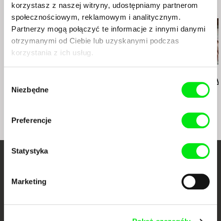
tel.: ---
korzystasz z naszej witryny, udostępniamy partnerom
Podobne filmy (20)
e-mail:
office@sixpackfilm.com
fax: 0043 1 526 09 92
społecznościowym, reklamowym i analitycznym.
e-mail:
office@sixpackfilm.com
Partnerzy mogą połączyć te informacje z innymi danymi
otrzymanymi od Ciebie lub uzyskanymi podczas
korzystania z ich usług.
Gustav Deutsch
Deborah Stratman
Lesia Diak
Wybór
how we live -
Last Things
Dad's Lullaby
Niezbędne
messages to the family
zgody
Preferencje
Statystyka
Twoje kino
Marketing
dokumentalne online
Nowe festiwalowe filmy
każdego tygodnia