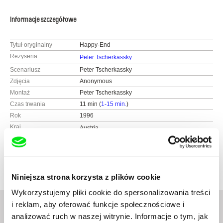
Informacje szczegółowe
Tytuł oryginalny
Happy-End
Reżyseria
Peter Tscherkassky
Scenariusz
Peter Tscherkassky
Zdjęcia
Anonymous
Montaż
Peter Tscherkassky
Czas trwania
11 min (
1-15 min.
)
Rok
1996
Kraj
Austria
Produkcja
SIXPACKFILM
Neubaugasse 45/13
Dystrybucja
SIXPACKFILM
1071 Vídeň
Neubaugasse 45/13
Austria
Niniejsza strona korzysta z plików cookie
1071 Vídeň
www:
http://www.sixpackfilm.com
Austria
Wykorzystujemy pliki cookie do spersonalizowania treści
tel.: 00 43 1 526 09 90
www:
http://www.sixpackfilm.com
i reklam, aby oferować funkcje społecznościowe i
tel.: ---
tel.: 00 43 1 526 09 90
analizować ruch w naszej witrynie. Informacje o tym, jak
fax: 0043 1 526 09 92