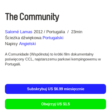
The Community
Reżyseria
Rok
Salomé Lamas
2012
Portugalia
23min
Ścieżka dźwiękowa
Portugalski
Napisy
Angielski
A Comunidade (Wspólnota) to krótki film dokumentalny
poświęcony CCL, najstarszemu parkowi kempingowemu w
Portugalii.
Subskrybuj US $6.99 miesięcznie
Obejrzyj US $1.5