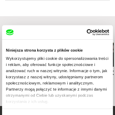
Portugalia
Podobne filmy (20)
Niniejsza strona korzysta z plików cookie
Wykorzystujemy pliki cookie do spersonalizowania treści
i reklam, aby oferować funkcje społecznościowe i
analizować ruch w naszej witrynie. Informacje o tym, jak
Gonçalo Tocha
Vitaly Mansky
Gustavo Vinagre
It's the Earth, not the
Broadway. Black Sea
I Remember 
korzystasz z naszej witryny, udostępniamy partnerom
Moon
społecznościowym, reklamowym i analitycznym.
Partnerzy mogą połączyć te informacje z innymi danymi
otrzymanymi od Ciebie lub uzyskanymi podczas
korzystania z ich usług.