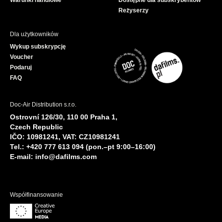
Warunki handlowe
Dostępne dla subskrybentów
Reżyserzy
Dla użytkowników
Wykup subskrypcję
Voucher
Podaruj
FAQ
Doc-Air Distribution s.r.o.
Ostrovní 126/30, 110 00 Praha 1,
Czech Republic
IČO: 10981241, VAT: CZ10981241
Tel.: +420 777 613 094 (pon.–pt 9:00–16:00)
E-mail:
info@dafilms.com
Współfinansowanie