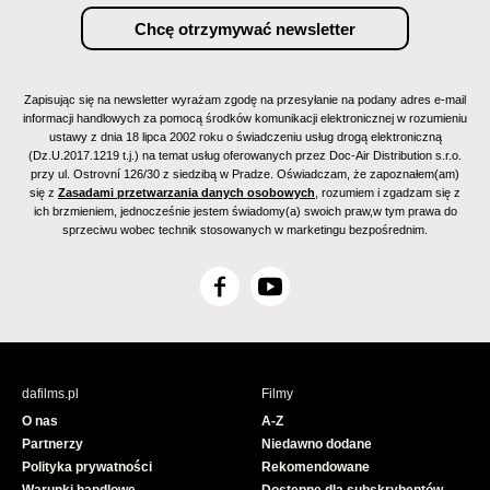
Zapisując się na newsletter wyrażam zgodę na przesyłanie na podany adres e-mail
informacji handlowych za pomocą środków komunikacji elektronicznej w rozumieniu
ustawy z dnia 18 lipca 2002 roku o świadczeniu usług drogą elektroniczną
(Dz.U.2017.1219 t.j.) na temat usług oferowanych przez Doc-Air Distribution s.r.o.
przy ul. Ostrovní 126/30 z siedzibą w Pradze. Oświadczam, że zapoznałem(am)
się z
Zasadami przetwarzania danych osobowych
, rozumiem i zgadzam się z
ich brzmieniem, jednocześnie jestem świadomy(a) swoich praw,w tym prawa do
sprzeciwu wobec technik stosowanych w marketingu bezpośrednim.
F
Y
a
o
c
u
e
T
b
u
dafilms.pl
Filmy
o
b
O nas
A-Z
o
e
Partnerzy
Niedawno dodane
k
Polityka prywatności
Rekomendowane