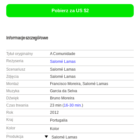
Pobierz za US $2
Informacje szczegółowe
Tytuł oryginalny
A Comunidade
Reżyseria
Salomé Lamas
Scenariusz
Salomé Lamas
Zdjęcia
Salomé Lamas
Montaż
Francisco Moreira, Salomé Lamas
Muzyka
Garcia da Selva
Dźwięk
Bruno Moreira
Czas trwania
23 min (
16-30 min.
)
Rok
2012
Kraj
Portugalia
Kolor
Kolor
Produkcja
Salomé Lamas