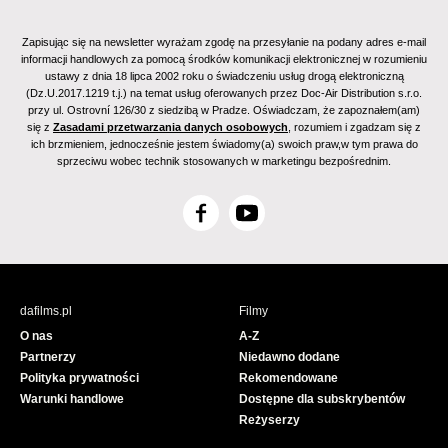
Zapisując się na newsletter wyrażam zgodę na przesyłanie na podany adres e-mail
informacji handlowych za pomocą środków komunikacji elektronicznej w rozumieniu
ustawy z dnia 18 lipca 2002 roku o świadczeniu usług drogą elektroniczną
(Dz.U.2017.1219 t.j.) na temat usług oferowanych przez Doc-Air Distribution s.r.o.
przy ul. Ostrovní 126/30 z siedzibą w Pradze. Oświadczam, że zapoznałem(am)
się z
Zasadami przetwarzania danych osobowych
, rozumiem i zgadzam się z
ich brzmieniem, jednocześnie jestem świadomy(a) swoich praw,w tym prawa do
sprzeciwu wobec technik stosowanych w marketingu bezpośrednim.
F
Y
a
o
c
u
e
T
b
u
dafilms.pl
Filmy
o
b
O nas
A-Z
o
e
Partnerzy
Niedawno dodane
k
Polityka prywatności
Rekomendowane
Warunki handlowe
Dostępne dla subskrybentów
Reżyserzy