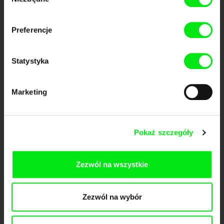
dokumentalne online
zgody
Nowe festiwalowe filmy
Preferencje
każdego tygodnia
Statystyka
Portal DAFilms.pl powstał w wyniku inicjatywy Doc Alliance, kreatywnej
współpracy 7 europejskich festiwali kina dokumentalnego. Naszym celem
jest przesuwać granice filmu dokumentalnego, wspierać jego
Marketing
różnorodność i promować wartościowe autorskie filmy.
Członkowie Doc Alliance
Pokaż szczegóły
Zezwól na wszystkie
Zezwól na wybór
CPH:DOX
Doclisboa
Millennium Docs
DOK Leipzig
Against Gravity