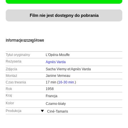
Film nie jest dostępny do pobrania
Informacje szczegółowe
Tytuł oryginalny
L'Opéra-Mouffe
Reżyseria
Agnès Varda
Zdjęcia
Sacha Vierny et Agnès Varda
Montaż
Janine Verneau
Czas trwania
17 min (
16-30 min.
)
Rok
1958
Kraj
Francja
Kolor
Czarno-biały
Produkcja
Ciné-Tamaris
88 rue Daguerre
75014 Paris