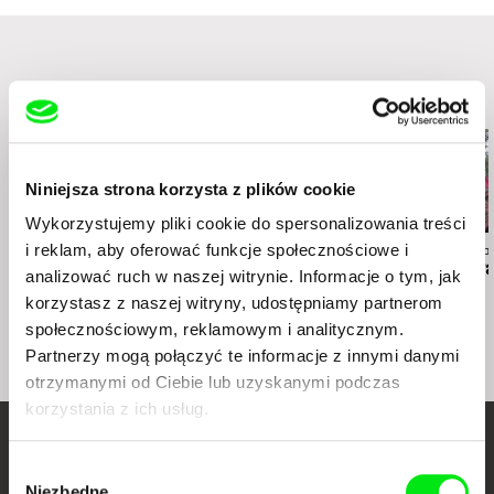
Francja
www:
http://www.cine-tamaris.com/
tel.: (0033) 0 1 43 22 66 00
e-mail:
cine-tamaris@wanadoo.fr
Podobne filmy (20)
Niniejsza strona korzysta z plików cookie
Wykorzystujemy pliki cookie do spersonalizowania treści
i reklam, aby oferować funkcje społecznościowe i
Gonçalo Tocha
Atteyat al-Abnoudi
Thomas A. Østb
It's the Earth, not the
Permissible Dreams
Out of Norw
analizować ruch w naszej witrynie. Informacje o tym, jak
Moon
korzystasz z naszej witryny, udostępniamy partnerom
społecznościowym, reklamowym i analitycznym.
Partnerzy mogą połączyć te informacje z innymi danymi
otrzymanymi od Ciebie lub uzyskanymi podczas
korzystania z ich usług.
Twoje kino
Wybór
Niezbędne