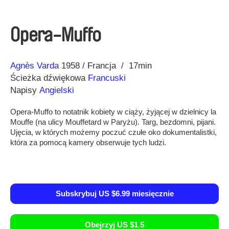
Opera-Muffo
Reżyseria
Rok
Agnès Varda
1958
Francja
17min
Ścieżka dźwiękowa
Francuski
Napisy
Angielski
Opera-Muffo to notatnik kobiety w ciąży, żyjącej w dzielnicy la
Mouffe (na ulicy Mouffetard w Paryżu). Targ, bezdomni, pijani.
Ujęcia, w których możemy poczuć czułe oko dokumentalistki,
która za pomocą kamery obserwuje tych ludzi.
Subskrybuj US $6.99 miesięcznie
Obejrzyj US $1.5