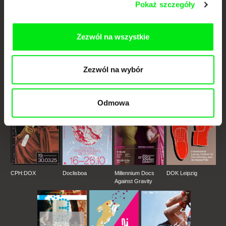
Pokaż szczegóły
każdego tygodnia
Zezwól na wszystkie
Portal DAFilms.pl powstał w wyniku inicjatywy Doc Alliance, kreatywnej
współpracy 7 europejskich festiwali kina dokumentalnego. Naszym celem
jest przesuwać granice filmu dokumentalnego, wspierać jego
różnorodność i promować wartościowe autorskie filmy.
Zezwól na wybór
Członkowie Doc Alliance
Odmowa
CPH:DOX
Doclisboa
Millennium Docs
DOK Leipzig
Against Gravity