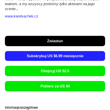
teatrem, a my wszyscy jesteśmy tylko aktorami na jego
scenie
...
www.karelvachek.cz
Zwiastun
Subskrybuj US $6.99 miesięcznie
Obejrzyj US $2.5
Pobierz za US $4
Informacje szczegółowe