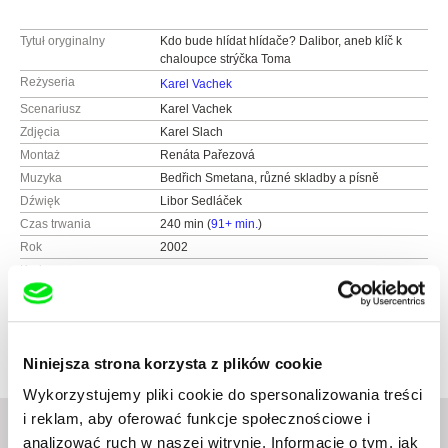
Tytuł oryginalny
Kdo bude hlídat hlídače? Dalibor, aneb klíč k
chaloupce strýčka Toma
Reżyseria
Karel Vachek
Scenariusz
Karel Vachek
Zdjęcia
Karel Slach
Montaż
Renáta Pařezová
Muzyka
Bedřich Smetana, různé skladby a písně
Dźwięk
Libor Sedláček
Czas trwania
240 min (
91+ min.
)
Rok
2002
Kraj
Czechy
Kolor
Kolor
Produkcja
Česká televize
Kavčí hory
Niniejsza strona korzysta z plików cookie
140 70 Praha 4
Wykorzystujemy pliki cookie do spersonalizowania treści
Czechy
i reklam, aby oferować funkcje społecznościowe i
www:
www.ceskatelevize.cz
tel.: 261137106
analizować ruch w naszej witrynie. Informacje o tym, jak