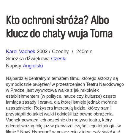
Kto ochroni stróża? Albo
klucz do chaty wuja Toma
Reżyseria
Rok
Karel Vachek
2002
Czechy
240min
Ścieżka dźwiękowa
Czeski
Napisy
Angielski
Najbardziej centralnym tematem filmu, którego aktorzy są
symbolicznie
uwięzieni
w przestrzeniach Teatru Narodowego
w Pradze, jest wywrotowa walka z jakimkolwiek
establishmentem (w polityce, nauce czy kulturze) często
łamiąca zasady i
prawa
, dla której istnieje jednak moralne
uzasadnienie. Reżysera interesują ludzie, którzy sami
przystąpili do takiej walki i odnieśli już pewne obrażenia.
Vachek powraca jednocześnie do motywu teatru, który
odegrał ważną rolę już w pierwszej części jego tetralogii - w
filmie * Nový Hyperion* w połączeniu z ideą:
cały świat jest