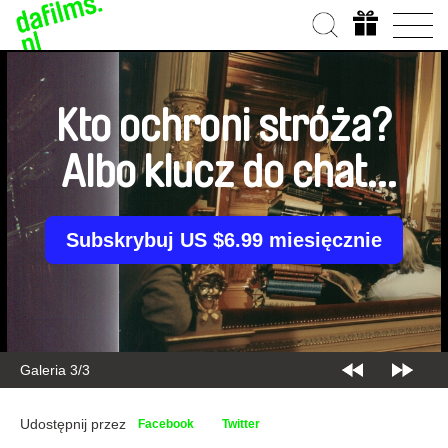
Kto ochroni stróża?
Albo klucz do chaty
wuja Toma
Subskrybuj US $6.99 miesięcznie
Galeria 3/3
Udostępnij przez
Facebook
Twitter