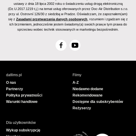
ustawy z dnia 18 lipca 2002 roku o świadczeniu usług drogą elektroniczną
(Dz.U.2017.1219 t.j.) na temat usług oferowanych przez Doc-Air Distribution s.r.o.
przy ul. Ostrovní 126/30 z siedzibą w Pradze. Oświadczam, że zapoznałem(am)
się z
Zasadami przetwarzania danych osobowych
, rozumiem i zgadzam się z
ich brzmieniem, jednocześnie jestem świadomy(a) swoich praw,w tym prawa do
sprzeciwu wobec technik stosowanych w marketingu bezpośrednim.
F
Y
a
o
c
u
e
T
b
u
dafilms.pl
Filmy
o
b
O nas
A-Z
o
e
Partnerzy
Niedawno dodane
k
Polityka prywatności
Rekomendowane
Warunki handlowe
Dostępne dla subskrybentów
Reżyserzy
Dla użytkowników
Wykup subskrypcję