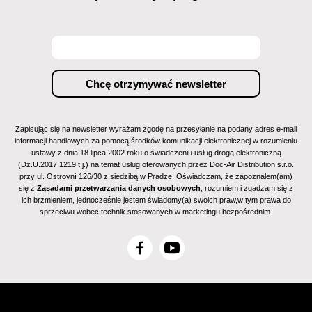
Zapisując się na newsletter wyrażam zgodę na przesyłanie na podany adres e-mail
informacji handlowych za pomocą środków komunikacji elektronicznej w rozumieniu
ustawy z dnia 18 lipca 2002 roku o świadczeniu usług drogą elektroniczną
(Dz.U.2017.1219 t.j.) na temat usług oferowanych przez Doc-Air Distribution s.r.o.
przy ul. Ostrovní 126/30 z siedzibą w Pradze. Oświadczam, że zapoznałem(am)
się z
Zasadami przetwarzania danych osobowych
, rozumiem i zgadzam się z
ich brzmieniem, jednocześnie jestem świadomy(a) swoich praw,w tym prawa do
sprzeciwu wobec technik stosowanych w marketingu bezpośrednim.
F
Y
a
o
c
u
e
T
b
u