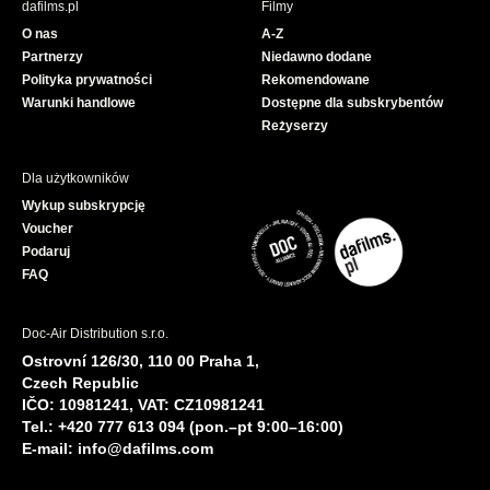
dafilms.pl
Filmy
o
b
O nas
A-Z
o
e
Partnerzy
Niedawno dodane
k
Polityka prywatności
Rekomendowane
Warunki handlowe
Dostępne dla subskrybentów
Reżyserzy
Dla użytkowników
Wykup subskrypcję
Voucher
Podaruj
FAQ
Doc-Air Distribution s.r.o.
Ostrovní 126/30, 110 00 Praha 1,
Czech Republic
IČO: 10981241, VAT: CZ10981241
Tel.: +420 777 613 094 (pon.–pt 9:00–16:00)
E-mail:
info@dafilms.com