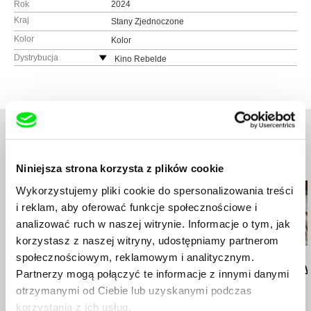
Rok
2024
Kraj
Stany Zjednoczone
Kolor
Kolor
Dystrybucja
Kino Rebelde
www:
http://www.kinorebelde.com
e-mail:
distribution@kinorebelde.com
Podobne filmy (20)
Niniejsza strona korzysta z plików cookie
Wykorzystujemy pliki cookie do spersonalizowania treści
i reklam, aby oferować funkcje społecznościowe i
analizować ruch w naszej witrynie. Informacje o tym, jak
korzystasz z naszej witryny, udostępniamy partnerom
społecznościowym, reklamowym i analitycznym.
Deborah Stratman
Deborah Stratman
Lesia Diak
Last Things
Vever (for Barbara)
Dad's Lullaby
Partnerzy mogą połączyć te informacje z innymi danymi
otrzymanymi od Ciebie lub uzyskanymi podczas
korzystania z ich usług.