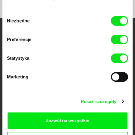
Wybór
Niezbędne
zgody
Twoje kino
Preferencje
dokumentalne online
Statystyka
Nowe festiwalowe filmy
każdego tygodnia
Marketing
Portal DAFilms.pl powstał w wyniku inicjatywy Doc Alliance, kreatywnej
współpracy 7 europejskich festiwali kina dokumentalnego. Naszym celem
jest przesuwać granice filmu dokumentalnego, wspierać jego
różnorodność i promować wartościowe autorskie filmy.
Pokaż szczegóły
Członkowie Doc Alliance
Zezwól na wszystkie