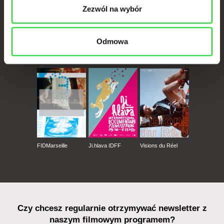
Zezwól na wybór
Odmowa
CPH:DOX
Doclisboa
Millennium Docs
DOK Leipzig
Against Gravity
FIDMarseille
Ji.hlava IDFF
Visions du Réel
Czy chcesz regularnie otrzymywać newsletter z
naszym filmowym programem?